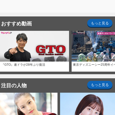
おすすめ動画
もっと見る
『GTO』連ドラが28年ぶり復活
東京ディズニーシー25周年イ
注目の人物
もっと見る