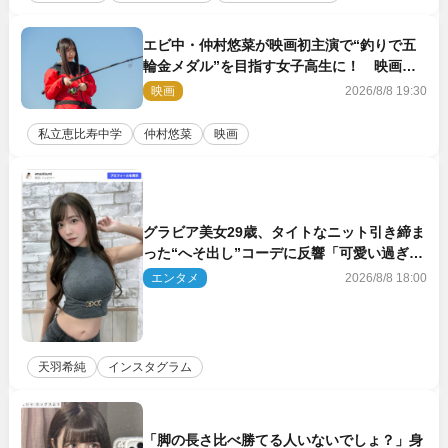
エビ中・仲村悠菜が映画初主演で“釣りで五
輪金メダル”を目指す女子高生に！ 映画
『つりこまち』今秋公開
映画
2026/8/8 19:30
私立恵比寿中学
仲村悠菜
映画
グラビア美女29歳、タイトなニット引き締ま
った“へそ出し”コーデに反響「可愛い過ぎ
る」
エンタメ
2026/8/8 18:00
天羽希純
インスタグラム
「脚の長さ比べ勝てる人いないでしょ？」身