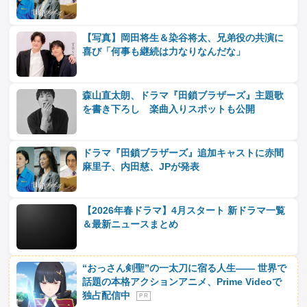
【写真】岡田将生＆染谷将太、兄弟役の共演に
喜び「何事も継続は力なりなんだな」
森山直太朗、ドラマ『田鎖ブラザーズ』主題歌
を書き下ろし 楽曲入りスポットも公開
ドラマ『田鎖ブラザーズ』追加キャストに赤間
麻里子、内田慈、JPが発表
【2026年春ドラマ】4月スタート 新ドラマ一覧
＆最新ニュースまとめ
“おっさん剣聖”の一太刀に宿る人生―― 世界で
話題の本格アクションアニメ、Prime Videoで
独占配信中
P R