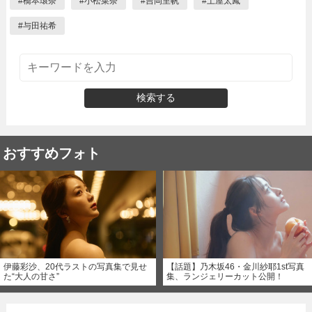
#
橋本環奈
#
小松菜奈
#
吉岡里帆
#
土屋太鳳
#
与田祐希
検索する
おすすめフォト
伊藤彩沙、20代ラストの写真集で見せ
【話題】乃木坂46・金川紗耶1st写真
た“大人の甘さ”
集、ランジェリーカット公開！