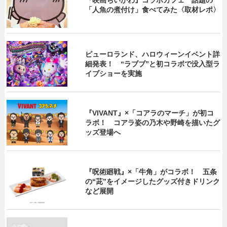
『映画ちいかわ』コラボカフェ 話題の
「人魚の煮付け」食べてみた〈取材レポ〉
ピューロランド、ハロウィーンイベント詳
細発表！ “ラブブ”と初コラボで没入型ラ
イブショーを実施
『VIVANT』×「コアラのマーチ」が初コ
ラボ！ コアラ姿の乃木や野崎を描いたグ
ッズ登場へ
『呪術廻戦』×「牛角」がコラボ！ 五条
の“茈”をイメージしたグッズ付きドリンク
など展開