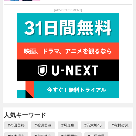
[ADVERTISEMENT]
人気キーワード
#
今田美桜
#
浜辺美波
#
写真集
#
乃木坂46
#
有村架純