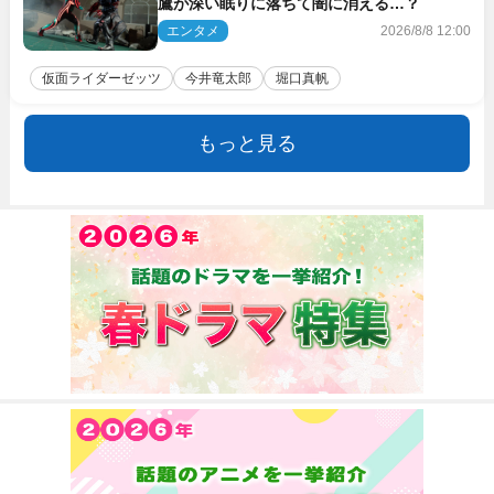
鷹が深い眠りに落ちて闇に消える…？
エンタメ
2026/8/8 12:00
仮面ライダーゼッツ
今井竜太郎
堀口真帆
もっと見る