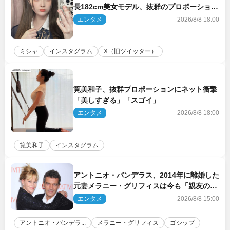
長182cm美女モデル、抜群のプロポーション
にネット衝撃
エンタメ
2026/8/8 18:00
ミシャ
インスタグラム
X（旧ツイッター）
筧美和子、抜群プロポーションにネット衝撃
「美しすぎる」「スゴイ」
エンタメ
2026/8/8 18:00
筧美和子
インスタグラム
アントニオ・バンデラス、2014年に離婚した
元妻メラニー・グリフィスは今も「親友の一
人」
エンタメ
2026/8/8 15:00
アントニオ・バンデラ...
メラニー・グリフィス
ゴシップ