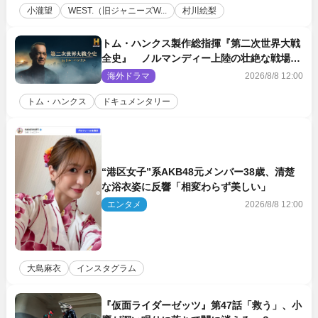
小瀧望
WEST.（旧ジャニーズW...
村川絵梨
トム・ハンクス製作総指揮『第二次世界大戦
全史』 ノルマンディー上陸の壮絶な戦場を
収めた特別映像解禁
海外ドラマ
2026/8/8 12:00
トム・ハンクス
ドキュメンタリー
“港区女子”系AKB48元メンバー38歳、清楚
な浴衣姿に反響「相変わらず美しい」
エンタメ
2026/8/8 12:00
大島麻衣
インスタグラム
『仮面ライダーゼッツ』第47話「救う」、小