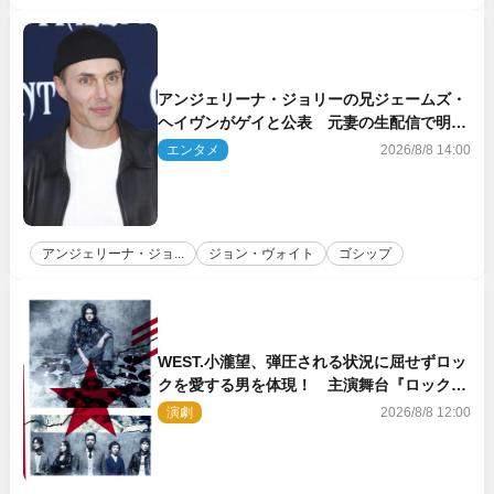
アンジェリーナ・ジョリーの兄ジェームズ・
ヘイヴンがゲイと公表 元妻の生配信で明ら
かに
エンタメ
2026/8/8 14:00
アンジェリーナ・ジョ...
ジョン・ヴォイト
ゴシップ
WEST.小瀧望、弾圧される状況に屈せずロッ
クを愛する男を体現！ 主演舞台『ロックン
ロール』ビジュアル解禁
演劇
2026/8/8 12:00