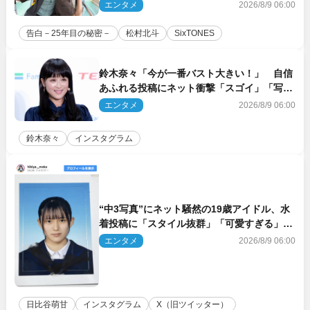
は」「いいの!?」（ネタバレあり）
エンタメ
2026/8/9 06:00
告白－25年目の秘密－
松村北斗
SixTONES
鈴木奈々「今が一番バスト大きい！」 自信
あふれる投稿にネット衝撃「スゴイ」「写真
集を出して欲しい」
エンタメ
2026/8/9 06:00
鈴木奈々
インスタグラム
“中3写真”にネット騒然の19歳アイドル、水
着投稿に「スタイル抜群」「可愛すぎる」と
絶賛の声
エンタメ
2026/8/9 06:00
日比谷萌甘
インスタグラム
X（旧ツイッター）