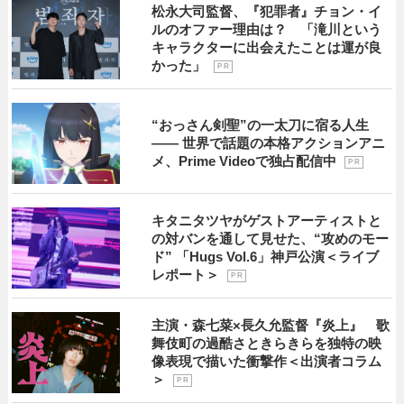
松永大司監督、『犯罪者』チョン・イ
ルのオファー理由は？ 「滝川という
キャラクターに出会えたことは運が良
かった」
P R
“おっさん剣聖”の一太刀に宿る人生
―― 世界で話題の本格アクションアニ
メ、Prime Videoで独占配信中
P R
キタニタツヤがゲストアーティストと
の対バンを通して見せた、“攻めのモー
ド” 「Hugs Vol.6」神戸公演＜ライブ
レポート＞
P R
主演・森七菜×長久允監督『炎上』 歌
舞伎町の過酷さときらきらを独特の映
像表現で描いた衝撃作＜出演者コラム
＞
P R