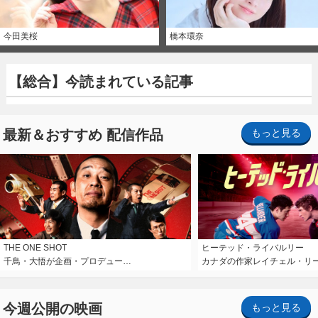
今田美桜
橋本環奈
【総合】今読まれている記事
最新＆おすすめ 配信作品
もっと見る
THE ONE SHOT
ヒーテッド・ライバルリー
千鳥・大悟が企画・プロデュー…
カナダの作家レイチェル・リ
今週公開の映画
もっと見る