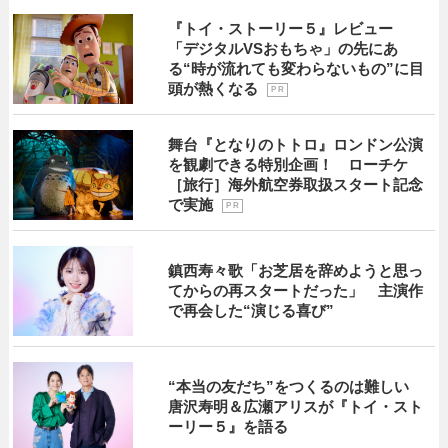
『トイ・ストーリー５』レビュー
「デジタルVSおもちゃ」の先にあ
る“時が流れても変わらないもの”に目
頭が熱くなる
P R
舞台『となりのトトロ』ロンドン公演
を観劇できる特別企画！ ローチケ
［旅行］海外航空券取扱スタート記念
で実施
P R
鎮西寿々歌「お芝居を辞めようと思っ
てからの再スタートだった」 主演作
で再会した“演じる喜び”
“本当の友だち”をつくるのは難しい
唐沢寿明＆広瀬アリスが『トイ・スト
ーリー５』を語る