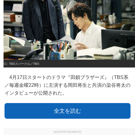
（C）TBSスパークル／TBS
4月17日スタートのドラマ『田鎖ブラザーズ』（TBS系
／毎週金曜22時）に主演する岡田将生と共演の染谷将太の
インタビューが公開された。
全文を読む
[ADVERTISEMENT]