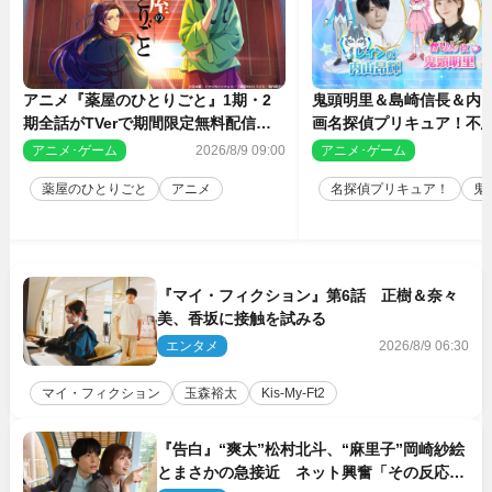
アニメ『薬屋のひとりごと』1期・2
鬼頭明里＆島崎信長＆内
期全話がTVerで期間限定無料配信決
画名探偵プリキュア！不思
定
人の秘密』ゲスト声優に
アニメ･ゲーム
2026/8/9 09:00
アニメ･ゲーム
2
薬屋のひとりごと
アニメ
名探偵プリキュア！
鬼
『マイ・フィクション』第6話 正樹＆奈々
美、香坂に接触を試みる
エンタメ
2026/8/9 06:30
マイ・フィクション
玉森裕太
Kis‐My‐Ft2
『告白』“爽太”松村北斗、“麻里子”岡崎紗絵
とまさかの急接近 ネット興奮「その反応