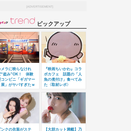
[ADVERTISEMENT]
ピックアップ
カメラに映らなけれ
『映画ちいかわ』コラ
ば“盗み”OK！ 体験
ボカフェ 話題の「人
型コンビニ「ギガマー
魚の煮付け」食べてみ
ト展」がヤバすぎたｗ
た〈取材レポ〉
ピンクの衣装がステ
【大胆カット満載】乃