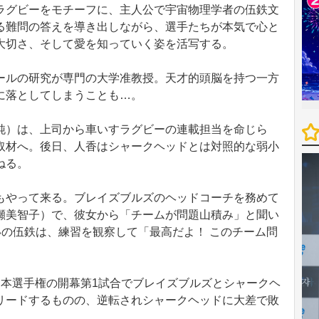
グビーをモチーフに、主人公で宇宙物理学者の伍鉄文
る難問の答えを導き出しながら、選手たちが本気で心と
大切さ、そして愛を知っていく姿を活写する。
ルの研究が専門の大学准教授。天才的頭脳を持つ一方
に落としてしまうことも…。
）は、上司から車いすラグビーの連載担当を命じら
取材へ。後日、人香はシャークヘッドとは対照的な弱小
ねる。
やって来る。ブレイズブルズのヘッドコーチを務めて
瀬美智子）で、彼女から「チームが問題山積み」と聞い
いの伍鉄は、練習を観察して「最高だよ！ このチーム問
本選手権の開幕第1試合でブレイズブルズとシャークヘ
リードするものの、逆転されシャークヘッドに大差で敗