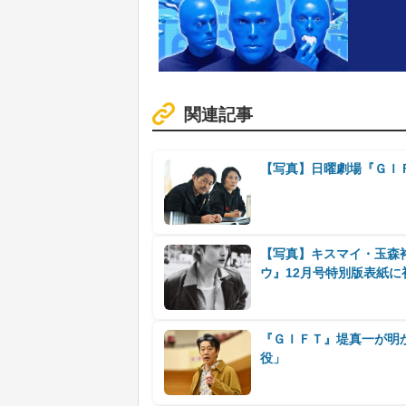
関連記事
【写真】日曜劇場『ＧＩ
【写真】キスマイ・玉森
ウ』12月号特別版表紙に
『ＧＩＦＴ』堤真一が明
役」