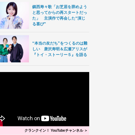
鎮西寿々歌「お芝居を辞めよう
と思ってからの再スタートだっ
た」 主演作で再会した“演じ
る喜び”
“本当の友だち”をつくるのは難
しい 唐沢寿明＆広瀬アリスが
『トイ・ストーリー５』を語る
クランクイン！ YouTubeチャンネル ＞