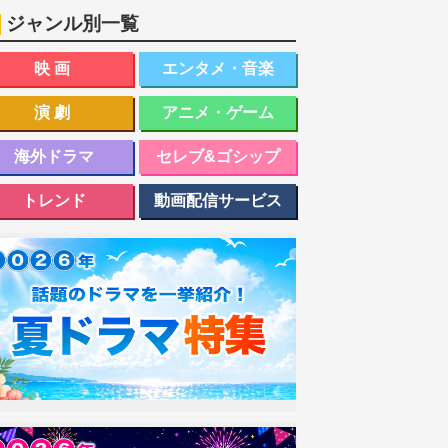
ジャンル別一覧
映画
エンタメ・音楽
演劇
アニメ・ゲーム
海外ドラマ
セレブ&ゴシップ
トレンド
動画配信サービス