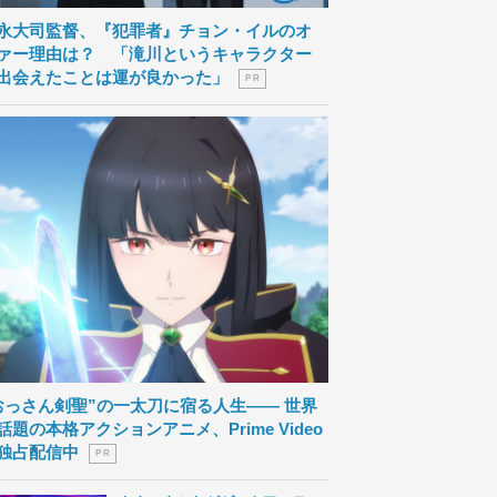
永大司監督、『犯罪者』チョン・イルのオ
ァー理由は？ 「滝川というキャラクター
出会えたことは運が良かった」
P R
おっさん剣聖”の一太刀に宿る人生―― 世界
話題の本格アクションアニメ、Prime Video
独占配信中
P R