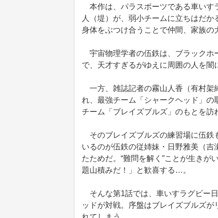
本作は、パラスポーツである車いすラ
人（堤）が、弱小チームに立ちはだか
身体をぶつけ合うことで仲間、家族の
宇宙物理学者の伍鉄は、ブラックホー
で、天才すぎるがゆえに周囲の人を闇
一方、雑誌記者の霧山人香（有村架純
れ、最強チーム「シャークヘッド」の
チーム「ブレイズブルズ」のもとを訪
そのブレイズブルズの練習場に伍鉄も
いるのが伍鉄の従姉妹・日野雅美（吉
たためだ。“難問を解く”ことが生きが
題山積みだ！」と歓喜する…。
そんな第1話では、車いすラグビー日
ッドが対戦。序盤はブレイズブルズが
れてしまう。