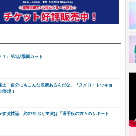
ＦＴ』第1話場面カット
裕太「自分にもこんな表情あるんだな」『ヌメロ・トウキョ
初登場！
かす演技論 約27年ぶり主演は「選手役の方々のサポート