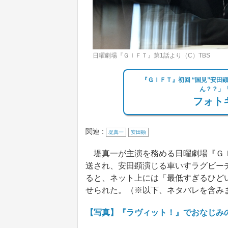
日曜劇場『ＧＩＦＴ』第1話より（C）TBS
『ＧＩＦＴ』初回 “国見”安
ん？？」
フォトギ
関連 :
堤真一
安田顕
堤真一が主演を務める日曜劇場『ＧＩＦ
送され、安田顕演じる車いすラグビー
ると、ネット上には「最低すぎるひど
せられた。（※以下、ネタバレを含み
【写真】『ラヴィット！』でおなじみ