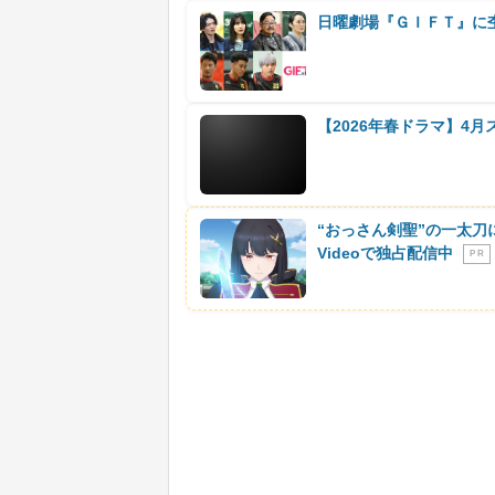
日曜劇場『ＧＩＦＴ』に
【2026年春ドラマ】4
“おっさん剣聖”の一太刀
Videoで独占配信中
P R