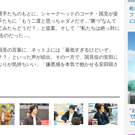
松
手たちのもとに、シャークヘッドのコーチ・国見が姿
フ
に
たちに「もう二度と思っちゃダメだぞ…“勝つ”なんて
てみたらどうだ？」と提案。そして「“私たちは絶っ対に
迫るのだった…。
見の言葉に、ネット上には「最低すぎるひどいぞ」
？？」といった声が続出。その一方で、国見役の安田に
ぷりが気持ちいい」「嫌悪感を本気で抱かせる安田顕さ
“
で
で