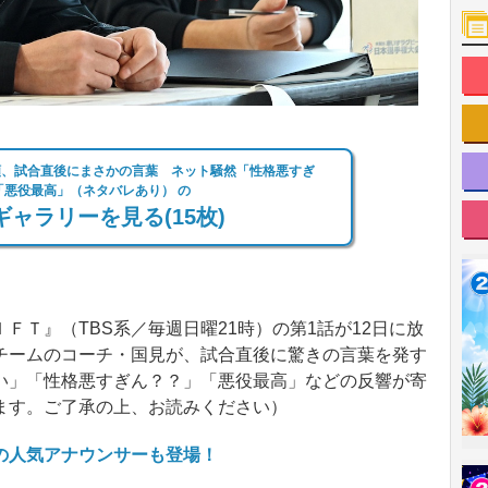
田顕、試合直後にまさかの言葉 ネット騒然「性格悪すぎ
「悪役最高」（ネタバレあり） の
ャラリーを見る(15枚)
Ｔ』（TBS系／毎週日曜21時）の第1話が12日に放
チームのコーチ・国見が、試合直後に驚きの言葉を発す
い」「性格悪すぎん？？」「悪役最高」などの反響が寄
ます。ご了承の上、お読みください）
の人気アナウンサーも登場！