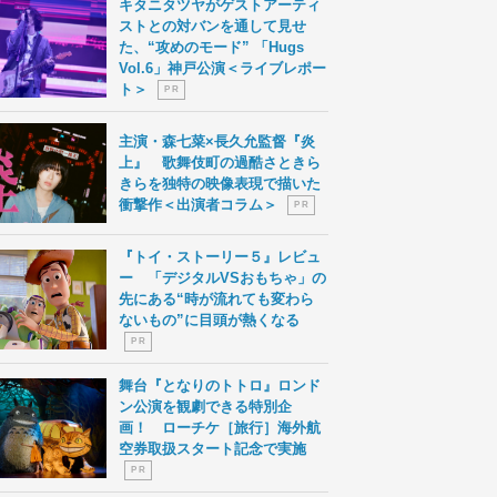
キタニタツヤがゲストアーティ
ストとの対バンを通して見せ
た、“攻めのモード” 「Hugs
Vol.6」神戸公演＜ライブレポー
ト＞
P R
主演・森七菜×長久允監督『炎
上』 歌舞伎町の過酷さときら
きらを独特の映像表現で描いた
衝撃作＜出演者コラム＞
P R
『トイ・ストーリー５』レビュ
ー 「デジタルVSおもちゃ」の
先にある“時が流れても変わら
ないもの”に目頭が熱くなる
P R
舞台『となりのトトロ』ロンド
ン公演を観劇できる特別企
画！ ローチケ［旅行］海外航
空券取扱スタート記念で実施
P R