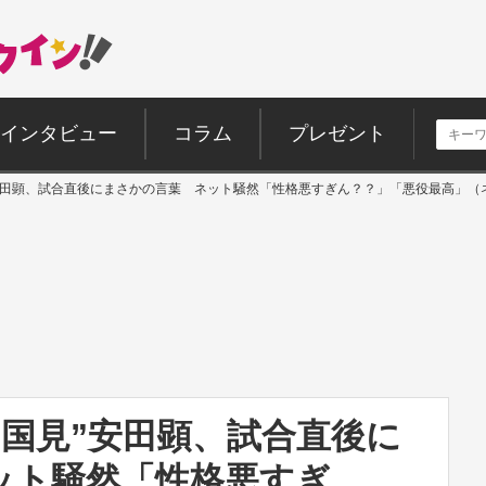
インタビュー
コラム
プレゼント
”安田顕、試合直後にまさかの言葉 ネット騒然「性格悪すぎん？？」「悪役最高」（
“国見”安田顕、試合直後に
ット騒然「性格悪すぎ