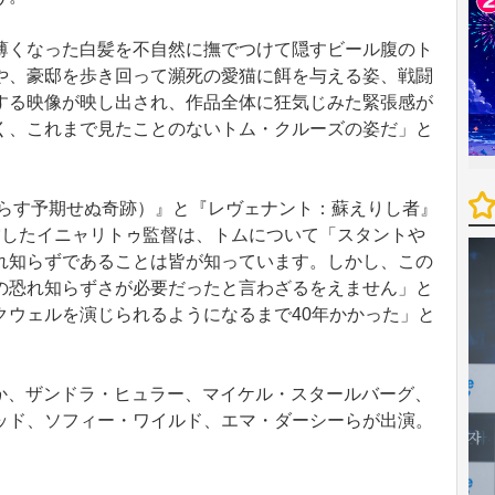
くなった白髪を不自然に撫でつけて隠すビール腹のト
や、豪邸を歩き回って瀕死の愛猫に餌を与える姿、戦闘
する映像が映し出され、作品全体に狂気じみた緊張感が
く、これまで見たことのないトム・クルーズの姿だ」と
らす予期せぬ奇跡）』と『レヴェナント：蘇えりし者』
賞したイニャリトゥ監督は、トムについて「スタントや
れ知らずであることは皆が知っています。しかし、この
の恐れ知らずさが必要だったと言わざるをえません」と
クウェルを演じられるようになるまで40年かかった」と
ほか、ザンドラ・ヒュラー、マイケル・スタールバーグ、
ッド、ソフィー・ワイルド、エマ・ダーシーらが出演。