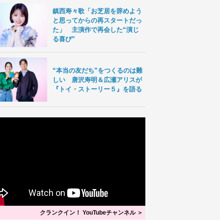
鎮西寿々歌「お芝居を辞めよう
と思ってからの再スタートだっ
た」 主演作で再会した“演じ
る喜び”
“本当の友だち”をつくるのは難
しい 唐沢寿明＆広瀬アリスが
『トイ・ストーリー５』を語る
クランクイン！ YouTubeチャンネル ＞