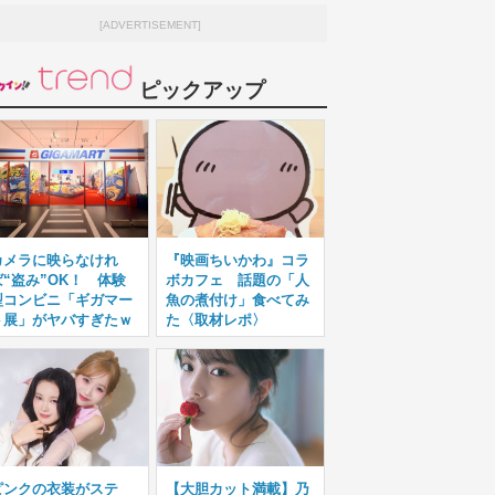
[ADVERTISEMENT]
ピックアップ
カメラに映らなけれ
『映画ちいかわ』コラ
ば“盗み”OK！ 体験
ボカフェ 話題の「人
型コンビニ「ギガマー
魚の煮付け」食べてみ
ト展」がヤバすぎたｗ
た〈取材レポ〉
ピンクの衣装がステ
【大胆カット満載】乃