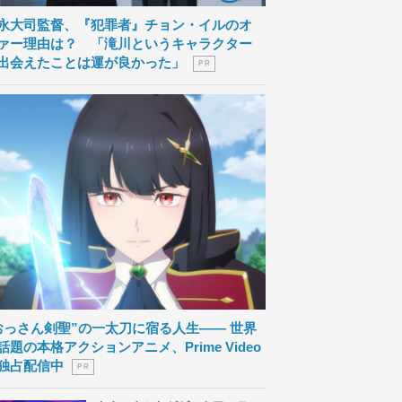
永大司監督、『犯罪者』チョン・イルのオ
ァー理由は？ 「滝川というキャラクター
出会えたことは運が良かった」
P R
おっさん剣聖”の一太刀に宿る人生―― 世界
話題の本格アクションアニメ、Prime Video
独占配信中
P R