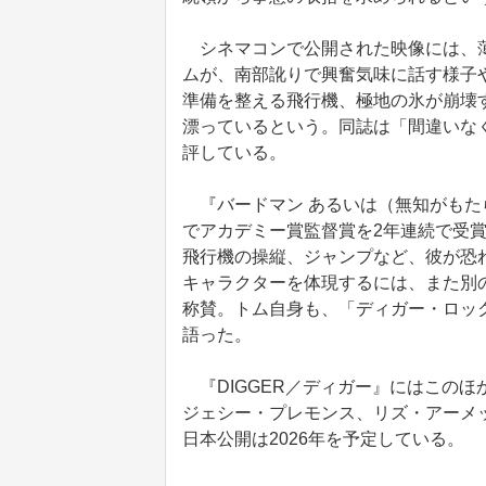
シネマコンで公開された映像には、薄
ムが、南部訛りで興奮気味に話す様子
準備を整える飛行機、極地の氷が崩壊
漂っているという。同誌は「間違いな
評している。
『バードマン あるいは（無知がもた
でアカデミー賞監督賞を2年連続で受
飛行機の操縦、ジャンプなど、彼が恐
キャラクターを体現するには、また別
称賛。トム自身も、「ディガー・ロッ
語った。
『DIGGER／ディガー』にはこの
ジェシー・プレモンス、リズ・アーメ
日本公開は2026年を予定している。