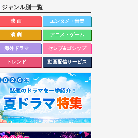
ジャンル別一覧
映画
エンタメ・音楽
演劇
アニメ・ゲーム
海外ドラマ
セレブ&ゴシップ
トレンド
動画配信サービス