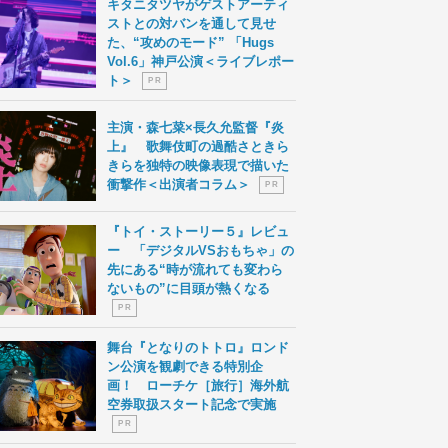
キタニタツヤがゲストアーティ
ストとの対バンを通して見せ
た、“攻めのモード” 「Hugs
Vol.6」神戸公演＜ライブレポー
ト＞
P R
主演・森七菜×長久允監督『炎
上』 歌舞伎町の過酷さときら
きらを独特の映像表現で描いた
衝撃作＜出演者コラム＞
P R
『トイ・ストーリー５』レビュ
ー 「デジタルVSおもちゃ」の
先にある“時が流れても変わら
ないもの”に目頭が熱くなる
P R
舞台『となりのトトロ』ロンド
ン公演を観劇できる特別企
画！ ローチケ［旅行］海外航
空券取扱スタート記念で実施
P R