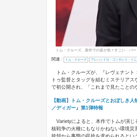
トム・クルーズ、新作での姿が色々すごい バーコ
関連 :
トム・クルーズ
アレハンドロ・ゴンサレス・イニ
トム・クルーズが、『レヴェナント：
トゥ監督とタッグを組むミステリアスな
で初公開され、「これまで見たことの
【動画】トム・クルーズとおぼしき人物
／ディガー』第1弾特報
Varietyによると、本作でトムが
核戦争の火種にもなりかねない環境災
統領から事態の収拾を求められるとい