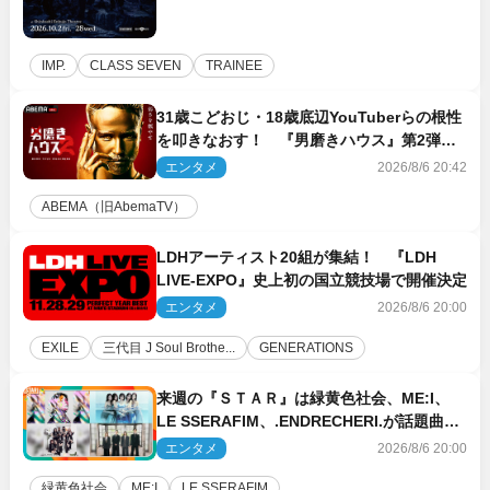
IMP.
CLASS SEVEN
TRAINEE
31歳こどおじ・18歳底辺YouTuberらの根性
を叩きなおす！ 『男磨きハウス』第2弾コ
ーチ陣発表
エンタメ
2026/8/6 20:42
ABEMA（旧AbemaTV）
LDHアーティスト20組が集結！ 『LDH
LIVE‐EXPO』史上初の国立競技場で開催決定
エンタメ
2026/8/6 20:00
EXILE
三代目 J Soul Brothe...
GENERATIONS
来週の『ＳＴＡＲ』は緑黄色社会、ME:I、
LE SSERAFIM、.ENDRECHERI.が話題曲を
パフォーマンス！
エンタメ
2026/8/6 20:00
緑黄色社会
ME:I
LE SSERAFIM