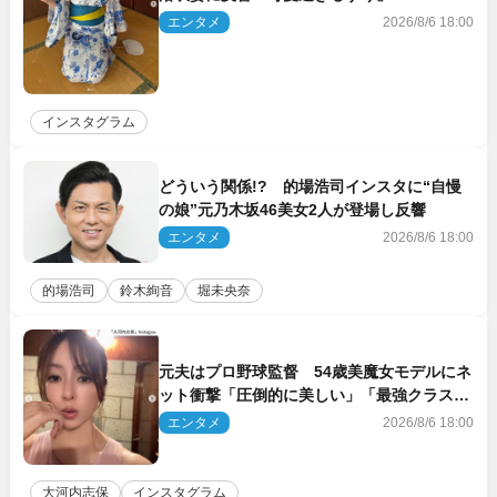
エンタメ
2026/8/6 18:00
インスタグラム
どういう関係!? 的場浩司インスタに“自慢
の娘”元乃木坂46美女2人が登場し反響
エンタメ
2026/8/6 18:00
的場浩司
鈴木絢音
堀未央奈
元夫はプロ野球監督 54歳美魔女モデルにネ
ット衝撃「圧倒的に美しい」「最強クラス」
「うっとり」
エンタメ
2026/8/6 18:00
大河内志保
インスタグラム