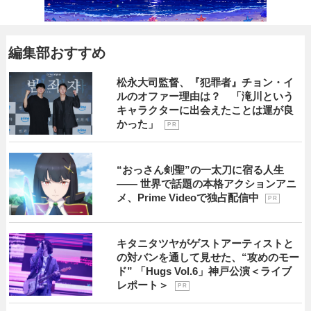
編集部おすすめ
松永大司監督、『犯罪者』チョン・イ
ルのオファー理由は？ 「滝川という
キャラクターに出会えたことは運が良
かった」
P R
“おっさん剣聖”の一太刀に宿る人生
―― 世界で話題の本格アクションアニ
メ、Prime Videoで独占配信中
P R
キタニタツヤがゲストアーティストと
の対バンを通して見せた、“攻めのモー
ド” 「Hugs Vol.6」神戸公演＜ライブ
レポート＞
P R