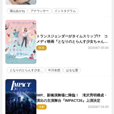
瀧山あかね
アナウンサー
インスタグラム
トランスジェンダーがタイムスリップ!? コ
メディ映画『となりのとらんす少女ちゃん』
11.7公開決定
映画
2026/8/7 05:00
となりのとらんす少女...
中川未悠
はるな愛
IMP.、新橋演舞場に降臨！ 滝沢秀明構成・
演出の主演舞台『IMPACT26』上演決定
演劇
2026/8/7 04:00