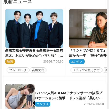
最新ニュース
高橋文哉＆櫻井海音＆高橋恭平＆野村
『Ｔシャツが乾くまで』第
康太、お互いが認めた“ハマり役”
故から一年 “咲子”蒼井優
『ブルーロック』で築いた最高のチー
島歩は心を許しあえる関
映画
2026/8/7 06:30
エンタメ
2
ムワーク
ブルーロック
高橋文哉
Ｔシャツが乾くまで
蒼
171cm“人気ABEMAアナウンサー”の抜群プ
ロポーションに衝撃 ドレス姿が「美しい」
「品がありすぎる」
エンタメ
2026/8/7 06:00