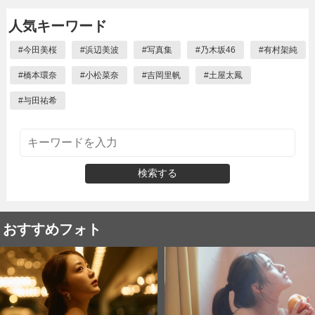
人気キーワード
#
今田美桜
#
浜辺美波
#
写真集
#
乃木坂46
#
有村架純
#
橋本環奈
#
小松菜奈
#
吉岡里帆
#
土屋太鳳
#
与田祐希
検索する
おすすめフォト