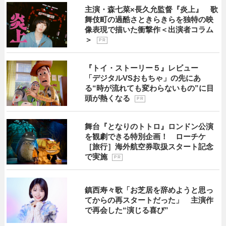
主演・森七菜×長久允監督『炎上』 歌
舞伎町の過酷さときらきらを独特の映
像表現で描いた衝撃作＜出演者コラム
＞
P R
『トイ・ストーリー５』レビュー
「デジタルVSおもちゃ」の先にあ
る“時が流れても変わらないもの”に目
頭が熱くなる
P R
舞台『となりのトトロ』ロンドン公演
を観劇できる特別企画！ ローチケ
［旅行］海外航空券取扱スタート記念
で実施
P R
鎮西寿々歌「お芝居を辞めようと思っ
てからの再スタートだった」 主演作
で再会した“演じる喜び”