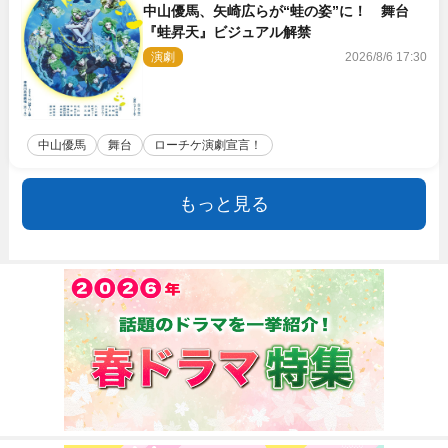
中山優馬、矢崎広らが“蛙の姿”に！ 舞台
『蛙昇天』ビジュアル解禁
演劇
2026/8/6 17:30
中山優馬
舞台
ローチケ演劇宣言！
もっと見る