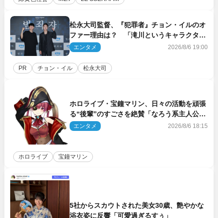
松永大司監督、『犯罪者』チョン・イルのオ
ファー理由は？ 「滝川というキャラクター
に出会えたことは本当に運が良かった」
エンタメ
2026/8/6 19:00
PR
チョン・イル
松永大司
ホロライブ・宝鐘マリン、日々の活動を頑張
る“後輩”のすごさを絶賛「なろう系主人公ま
である」
エンタメ
2026/8/6 18:15
ホロライブ
宝鐘マリン
5社からスカウトされた美女30歳、艶やかな
浴衣姿に反響「可愛過ぎるすぅ」