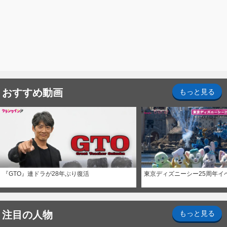
おすすめ動画
もっと見る
『GTO』連ドラが28年ぶり復活
東京ディズニーシー25周年イ
注目の人物
もっと見る