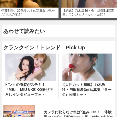
伊藤彩沙、20代ラストの写真集で見せ
【話題】乃木坂46・金川紗耶1st写真
た“大人の甘さ”
集、ランジェリーカット公開！
あわせて読みたい
クランクイン！トレンド Pick Up
ピンクの衣装がステキ！
【大胆カット満載】乃木坂
「ME:I」MIU＆KEIKO撮り下
46・与田祐希3rd写真集『ヨー
ろしインタビューフォト
ダ』公開カット
カメラに映らなければ“盗み”OK！ 体験
型コンビニ「ギガマート展」がヤバすぎた