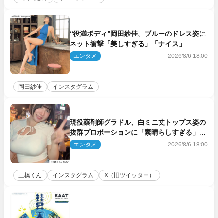
“役満ボディ”岡田紗佳、ブルーのドレス姿に
ネット衝撃「美しすぎる」「ナイス」
エンタメ
2026/8/6 18:00
岡田紗佳
インスタグラム
現役薬剤師グラドル、白ミニ丈トップス姿の
抜群プロポーションに「素晴らしすぎる」
「すっっっご！」とネット絶賛
エンタメ
2026/8/6 18:00
三橋くん
インスタグラム
X（旧ツイッター）