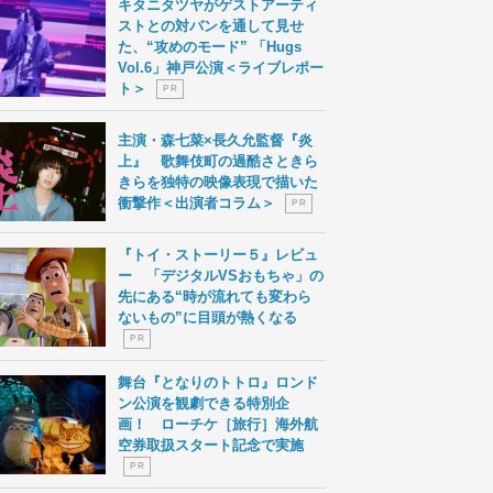
キタニタツヤがゲストアーティ
ストとの対バンを通して見せ
た、“攻めのモード” 「Hugs
Vol.6」神戸公演＜ライブレポー
ト＞
P R
主演・森七菜×長久允監督『炎
上』 歌舞伎町の過酷さときら
きらを独特の映像表現で描いた
衝撃作＜出演者コラム＞
P R
『トイ・ストーリー５』レビュ
ー 「デジタルVSおもちゃ」の
先にある“時が流れても変わら
ないもの”に目頭が熱くなる
P R
舞台『となりのトトロ』ロンド
ン公演を観劇できる特別企
画！ ローチケ［旅行］海外航
空券取扱スタート記念で実施
P R