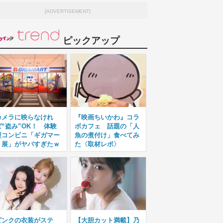
[ADVERTISEMENT]
ピックアップ
カメラに映らなけれ
『映画ちいかわ』コラ
ば“盗み”OK！ 体験
ボカフェ 話題の「人
型コンビニ「ギガマー
魚の煮付け」食べてみ
ト展」がヤバすぎたｗ
た〈取材レポ〉
ピンクの衣装がステ
【大胆カット満載】乃