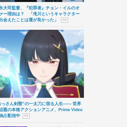
永大司監督、『犯罪者』チョン・イルのオ
ァー理由は？ 「滝川というキャラクター
出会えたことは運が良かった」
P R
おっさん剣聖”の一太刀に宿る人生―― 世界
話題の本格アクションアニメ、Prime Video
独占配信中
P R