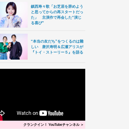
鎮西寿々歌「お芝居を辞めよう
と思ってからの再スタートだっ
た」 主演作で再会した“演じ
る喜び”
“本当の友だち”をつくるのは難
しい 唐沢寿明＆広瀬アリスが
『トイ・ストーリー５』を語る
クランクイン！ YouTubeチャンネル ＞