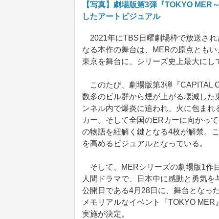
【写真】劇場版第3弾『TOKYO MER～
したアートビジュアル
2021年にTBS日曜劇場枠で放送され
なる本作の舞台は、MERの原点ともい
東京を舞台に、シリーズ史上最大にし
このたび、劇場版第3弾『CAPITAL
数多のビル群から煙が上がる壊滅した東
ンネル内で爆炎に追われ、火に包まれる
カー。そして全国のERカーに向かっ
の物語を紐解く鍵となる4枚が解禁。
を高めるビジュアルとなっている。
そして、MERシリーズの劇場版1作
人間ドラマで、日本中に感動と勇気を与
公開日である4月28日に、舞台となっ
メモリアルなイベント『TOKYO ME
実施が決定。