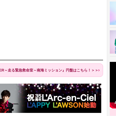
O MER～走る緊急救命室～南海ミッション』円盤はこちら！＞＞