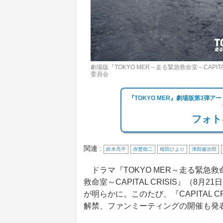
劇場版『TOKYO MER～走る緊急救命室～CAPITA
委員会
『TOKYO MER』劇場版第3弾
フォト
関連 :
鈴木亮平
赤楚衛二
桜田ひより
津田健次郎
ドラマ『TOKYO MER～走る緊急救
救命室～CAPITAL CRISIS』（8
が明らかに。このたび、『CAPITAL 
解禁、ファンミーティングの開催も発