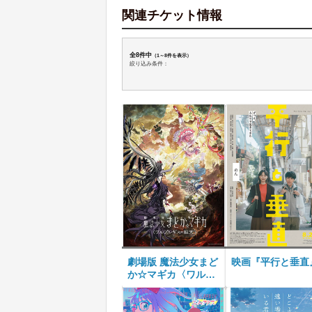
関連チケット情報
全8件中
（1～8件を表示）
絞り込み条件：
劇場版 魔法少女まど
映画『平行と垂直
か☆マギカ〈ワルプ
ルギスの廻天〉