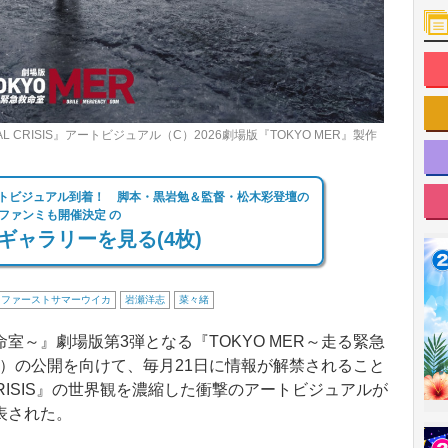
L CRISIS』アートビジュアル（C）2026劇場版『TOKYO MER』製作
アートビジュアル到着！ 脚本・黒岩勉＆監督・松木彩登壇の
ファンミも開催決定 の
ギャラリーを見る(4枚)
ファーストサマーウイカ
岩瀬洋志
菜々緒
命室～』劇場版第3弾となる『TOKYO MER～走る緊急
月21日）の公開を向けて、毎月21日に情報が解禁されること
CRISIS』の世界観を濃縮した衝撃のアートビジュアルが
表された。