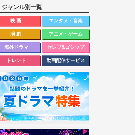
ジャンル別一覧
映画
エンタメ・音楽
演劇
アニメ・ゲーム
海外ドラマ
セレブ&ゴシップ
トレンド
動画配信サービス