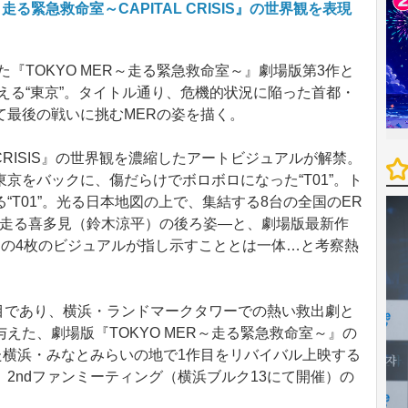
走る緊急救命室～CAPITAL CRISIS』の世界観を表現
た『TOKYO MER～走る緊急救命室～』劇場版第3作と
える“東京”。タイトル通り、危機的状況に陥った首都・
て最後の戦いに挑むMERの姿を描く。
 CRISIS』の世界観を濃縮したアートビジュアルが解禁。
京をバックに、傷だらけでボロボロになった“T01”。ト
“T01”。光る日本地図の上で、集結する8台の全国のER
て走る喜多見（鈴木涼平）の後ろ姿―と、劇場版最新作
この4枚のビジュアルが指し示すこととは一体…と考察熱
目であり、横浜・ランドマークタワーでの熱い救出劇と
えた、劇場版『TOKYO MER～走る緊急救命室～』の
た横浜・みなとみらいの地で1作目をリバイバル上映する
R』2ndファンミーティング（横浜ブルク13にて開催）の