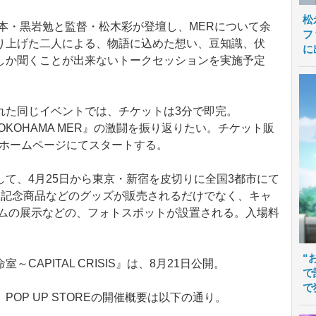
松
本・黒岩勉と監督・松木彩が登壇し、MERについて余
フ
り上げた二人による、物語に込めた想い、豆知識、伏
に
しか聞くことが出来ないトークセッションを実施予定
た同じイベントでは、チケットは3分で即完。
YOKOHAMA MER』の激闘を振り返りたい。チケット販
劇場ホームページにてスタートする。
て、4月25日から東京・新宿を皮切りに全国3都市にて
開催。記念商品などのグッズが販売されるだけでなく、キャ
ームの展示などの、フォトスポットが設置される。入場料
“
～CAPITAL CRISIS』は、8月21日公開。
で
で
POP UP STOREの開催概要は以下の通り。