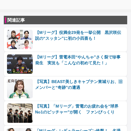
関連記事
【Mリーグ】役満全29発を一挙公開 黒沢咲伝
説の“スッタン”に初の小四喜も！
【Mリーグ】雷電本田“やんちゃ”さく裂で珍事
発生 実況も「こんなの初めて見た！」
【写真】BEAST美しきキャプテン東城りお、旧
メンバーと“奇跡”の遭遇
【写真】「Mリーグ」雷電のお疲れ会を“球界
No1のピッチャー”が開く ファンびっくり
「Mリーグ」レギュラーシーズン終盤！ 名場