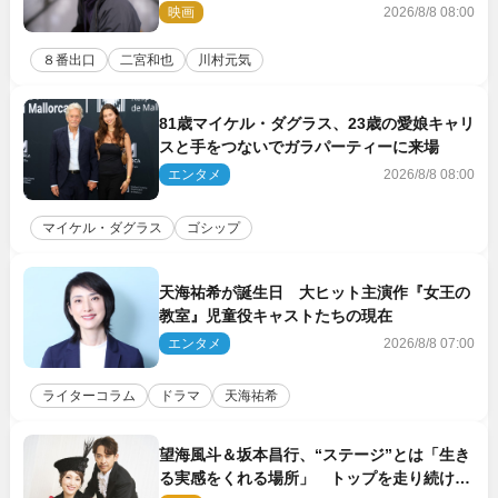
コメント到着
映画
2026/8/8 08:00
８番出口
二宮和也
川村元気
81歳マイケル・ダグラス、23歳の愛娘キャリ
スと手をつないでガラパーティーに来場
エンタメ
2026/8/8 08:00
マイケル・ダグラス
ゴシップ
天海祐希が誕生日 大ヒット主演作『女王の
教室』児童役キャストたちの現在
エンタメ
2026/8/8 07:00
ライターコラム
ドラマ
天海祐希
望海風斗＆坂本昌行、“ステージ”とは「生き
る実感をくれる場所」 トップを走り続ける