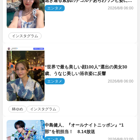
透き通る素肌のデコルテあらわワンピ姿に反
響
エンタメ
2026/8/8 06:00
インスタグラム
“世界で最も美しい顔100人”選出の美女30
歳、うなじ美しい浴衣姿に反響
エンタメ
2026/8/8 06:00
林ゆめ
インスタグラム
中島健人、『オールナイトニッポン』“1
部”を初担当！ 8.14放送
エンタメ
2026/8/8 03:00