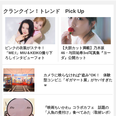
クランクイン！トレンド Pick Up
ピンクの衣装がステキ！
【大胆カット満載】乃木坂
「ME:I」MIU＆KEIKO撮り下
46・与田祐希3rd写真集『ヨー
ろしインタビューフォト
ダ』公開カット
カメラに映らなければ“盗み”OK！ 体験
型コンビニ「ギガマート展」がヤバすぎた
ｗ
『映画ちいかわ』コラボカフェ 話題の
「人魚の煮付け」食べてみた〈取材レポ〉