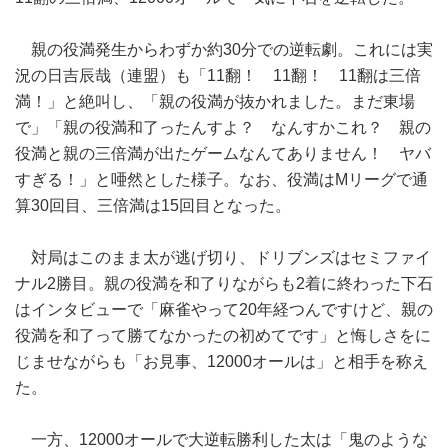
親の役満発生からわずか約30分での逆転劇。これには実
況の日吉辰哉（連盟）も「11翻！ 11翻！ 11翻は三倍
満！」と絶叫し、「親の役満が抜かれました。まだ東場
で」「親の役満和了ったんすよ？ なんすかこれ？ 親の
役満と親の三倍満が出たゲームなんてありません！ ヤバ
すぎる！」と唖然とした様子。なお、役満はMリーグで通
算30回目、三倍満は15回目となった。
対局はこのまま太が逃げ切り、ドリブンズはセミファイ
ナル2勝目。親の役満を和了りながらも2着に終わった下石
はインタビューで「麻雀やって20年経つんですけど、親の
役満を和了って勝てなかったの初めてです」と悔しさをに
じませながらも「お見事、12000オールは」と相手を称え
た。
一方、12000オールで大逆転勝利した太は「鬼のような