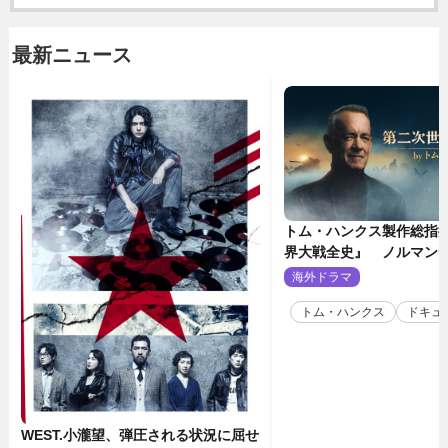
最新ニュース
トム・ハンクス製作総指
界大戦全史』 ノルマン
壮絶な戦場を収めた特別
海外ドラマ
2
トム・ハンクス
ドキュ
WEST.小瀧望、弾圧される状況に屈せ