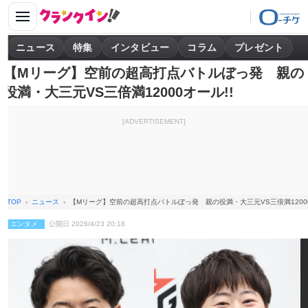
ニュース
特集
インタビュー
コラム
プレゼント
【Mリーグ】空前の超高打点バトルぼっ発 親の
役満・大三元VS三倍満12000オール!!
[ADVERTISEMENT]
TOP
ニュース
【Mリーグ】空前の超高打点バトルぼっ発 親の役満・大三元VS三倍満12000
エンタメ
公開日 2026/4/23 20:18