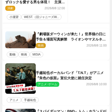
ずロックを愛する男を体現！ 主演舞
台『ロックンロール』ビジュアル解禁
演劇
2026/8/8 12:00
小瀧望
WEST.（旧ジャニーズW...
『劇場版ダーウィンが来た！』世界猫の日に
予告＆場面写真解禁 ライオンやマヌルネコ
の赤ちゃんが大集合
映画
2026/8/8 11:00
動物
映画
MISIA
手越祐也ボーカルバンド「T.N.T」がアニメ
『朱色の仮面』宣伝大使に就任決定
アニメ･ゲーム
2026/8/8 10:00
アニメ
手越祐也
『スパイダーマン：BND』トム・ホランドが