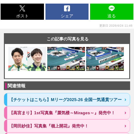
ポスト
シェア
送る
更新日 2026/4/24 11:46
この記事の写真を見る
関連情報
【チケットはこちら】Mリーグ2025-26 全国一気通貫ツアー
【高宮まり】1st写真集『蜃気楼～Mirages～』発売中！
【岡田紗佳】写真集『嶺上開花』発売中！