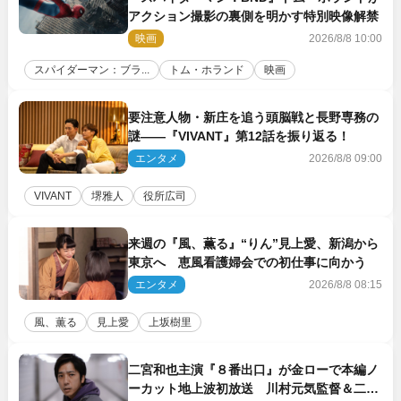
アクション撮影の裏側を明かす特別映像解禁
映画
2026/8/8 10:00
スパイダーマン：ブラ...
トム・ホランド
映画
要注意人物・新庄を追う頭脳戦と長野専務の
謎――『VIVANT』第12話を振り返る！
エンタメ
2026/8/8 09:00
VIVANT
堺雅人
役所広司
来週の『風、薫る』“りん”見上愛、新潟から
東京へ 恵風看護婦会での初仕事に向かう
エンタメ
2026/8/8 08:15
風、薫る
見上愛
上坂樹里
二宮和也主演『８番出口』が金ローで本編ノ
ーカット地上波初放送 川村元気監督＆二宮