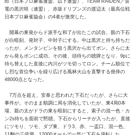
郎（日本プロ麻雀連盟、以下連盟）、TEAM RAIDEN／雷
電の黒沢咲（連盟）、赤坂ドリブンズの渡辺太（最高位戦
日本プロ麻雀協会）の4者が激突した。
開幕の東発からド派手な和了が出たこの試合。親の下石
が白暗刻、発対子、中対子にする。中は黒沢と持ち持ちだ
ったが、メンタンピンを狙う黒沢から出てポン。さらに太
から発もポンに成功。その後、頭待ちの聴牌となり、9pに
待ち替えした直後に内川がツモ切ってロン。チーム順位で
し烈な首位争いを繰り広げる風林火山を直撃する僥倖の
48000点となった。
7万点を超え、安泰と思われた下石だったが、さらに大
事件が。そのまま順調に局を消化していたが、東4局0本
場、親の太がドラの東を暗刻にすると、索子の混一色・カ
ン2s待ちを面前で黙聴。下石からリーチが入ったが、直後
にツモり、ツモ、ダブ東、ドラ3、赤、一盃口、混一色、
11翻の三倍満、12000オールで一気に下石を逆転した。