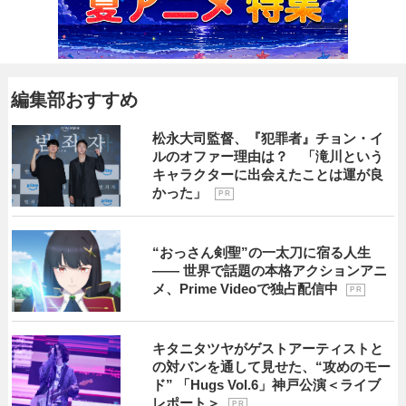
編集部おすすめ
松永大司監督、『犯罪者』チョン・イ
ルのオファー理由は？ 「滝川という
キャラクターに出会えたことは運が良
かった」
P R
“おっさん剣聖”の一太刀に宿る人生
―― 世界で話題の本格アクションアニ
メ、Prime Videoで独占配信中
P R
キタニタツヤがゲストアーティストと
の対バンを通して見せた、“攻めのモー
ド” 「Hugs Vol.6」神戸公演＜ライブ
レポート＞
P R