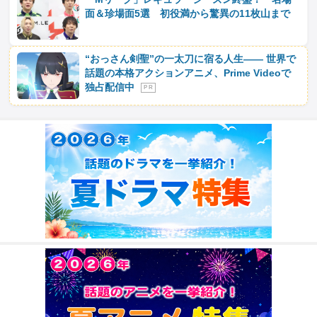
面＆珍場面5選 初役満から驚異の11枚山まで
“おっさん剣聖”の一太刀に宿る人生―― 世界で
話題の本格アクションアニメ、Prime Videoで
独占配信中
P R