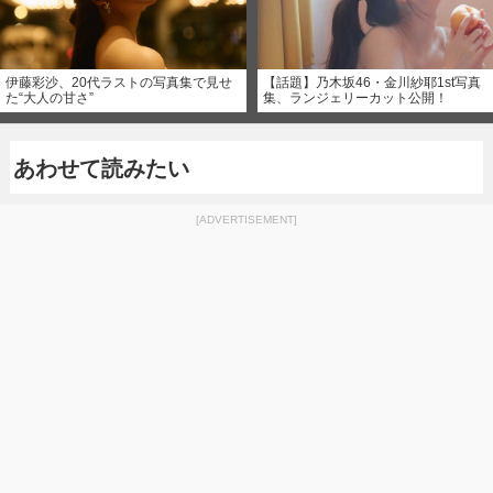
伊藤彩沙、20代ラストの写真集で見せ
【話題】乃木坂46・金川紗耶1st写真
た“大人の甘さ”
集、ランジェリーカット公開！
あわせて読みたい
[ADVERTISEMENT]