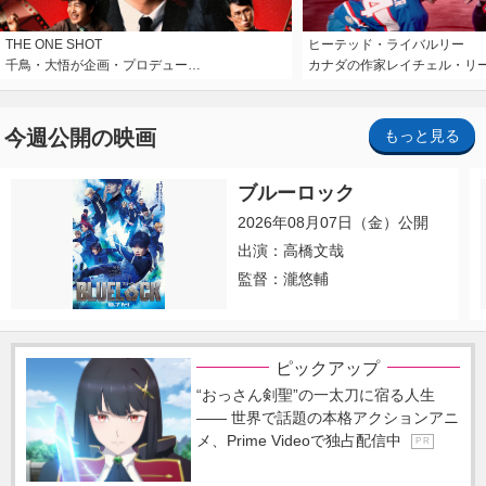
THE ONE SHOT
ヒーテッド・ライバルリー
千鳥・大悟が企画・プロデュー…
カナダの作家レイチェル・リ
今週公開の映画
もっと見る
ブルーロック
2026年08月07日（金）公開
出演：高橋文哉
監督：瀧悠輔
ピックアップ
“おっさん剣聖”の一太刀に宿る人生
―― 世界で話題の本格アクションアニ
メ、Prime Videoで独占配信中
P R