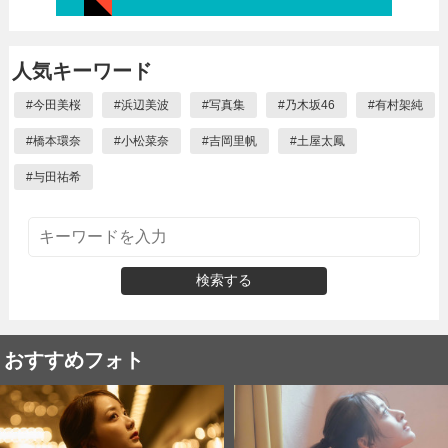
人気キーワード
#
今田美桜
#
浜辺美波
#
写真集
#
乃木坂46
#
有村架純
#
橋本環奈
#
小松菜奈
#
吉岡里帆
#
土屋太鳳
#
与田祐希
検索する
おすすめフォト