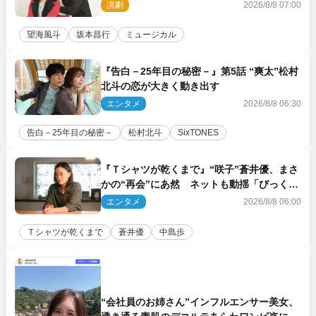
原動力を語る
演劇
2026/8/8 07:00
望海風斗
坂本昌行
ミュージカル
『告白－25年目の秘密－』第5話 “爽太”松村
北斗の恋が大きく動き出す
エンタメ
2026/8/8 06:30
告白－25年目の秘密－
松村北斗
SixTONES
『Ｔシャツが乾くまで』“咲子”蒼井優、まさ
かの“再会”にあ然 ネットも動揺「びっくり
した!!」「今さら?!」（ネタバレあり）
エンタメ
2026/8/8 06:00
Ｔシャツが乾くまで
蒼井優
中島歩
“会社員のお姉さん”インフルエンサー美女、