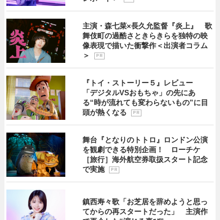
主演・森七菜×長久允監督『炎上』 歌
舞伎町の過酷さときらきらを独特の映
像表現で描いた衝撃作＜出演者コラム
＞
P R
『トイ・ストーリー５』レビュー
「デジタルVSおもちゃ」の先にあ
る“時が流れても変わらないもの”に目
頭が熱くなる
P R
舞台『となりのトトロ』ロンドン公演
を観劇できる特別企画！ ローチケ
［旅行］海外航空券取扱スタート記念
で実施
P R
鎮西寿々歌「お芝居を辞めようと思っ
てからの再スタートだった」 主演作