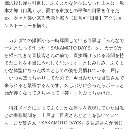
腕の殺し屋を引退し、ふくよかな体型になった主人公・坂
本太郎（目黒）が、愛する家族との平和な日常を守るた
め、次々と襲い来る悪党と戦う【日常×非日常】アクショ
ンストーリーを描く。
カナダでの撮影から一時帰国している目黒は「みんなで
一丸となって作った『SAKAMOTO DAYS』を、カナダか
ら帰ってきて直接皆さんの前で、直接届けられる時間を持
てたことを本当にうれしく思います」としみじみ。ふくよ
かな体型になった坂本としての姿を見慣れている上戸は
「いつもぽっちゃりしてたので、今日みたいな目黒さんで
来られると緊張するんです。久しぶりに会ったらポーッと
顔が赤くなってきちゃって（笑）」とぶっちゃけた。
特殊メイクによってふくよかな体型を表現していた目黒
との撮影期間を、上戸は「目黒さんとどこを歩いていて
も、まだ皆さん『SAKAMOTO DAYS』を目黒さんが演じ