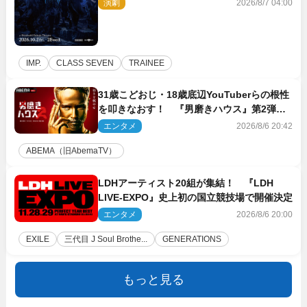
演劇
2026/8/7 04:00
IMP.
CLASS SEVEN
TRAINEE
31歳こどおじ・18歳底辺YouTuberらの根性
を叩きなおす！ 『男磨きハウス』第2弾コ
ーチ陣発表
エンタメ
2026/8/6 20:42
ABEMA（旧AbemaTV）
LDHアーティスト20組が集結！ 『LDH
LIVE‐EXPO』史上初の国立競技場で開催決定
エンタメ
2026/8/6 20:00
EXILE
三代目 J Soul Brothe...
GENERATIONS
もっと見る