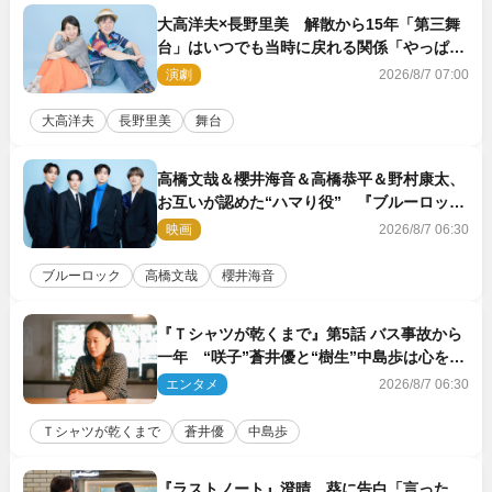
大高洋夫×長野里美 解散から15年「第三舞
台」はいつでも当時に戻れる関係「やっぱり
他の方たちとは違います」
演劇
2026/8/7 07:00
大高洋夫
長野里美
舞台
高橋文哉＆櫻井海音＆高橋恭平＆野村康太、
お互いが認めた“ハマり役” 『ブルーロッ
ク』で築いた最高のチームワーク
映画
2026/8/7 06:30
ブルーロック
高橋文哉
櫻井海音
『Ｔシャツが乾くまで』第5話 バス事故から
一年 “咲子”蒼井優と“樹生”中島歩は心を許
しあえる関係に
エンタメ
2026/8/7 06:30
Ｔシャツが乾くまで
蒼井優
中島歩
『ラストノート』澄晴、葵に告白「言った