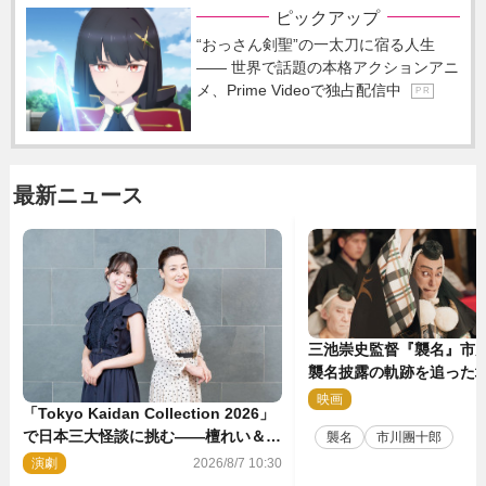
ピックアップ
“おっさん剣聖”の一太刀に宿る人生
―― 世界で話題の本格アクションアニ
メ、Prime Videoで独占配信中
P R
最新ニュース
三池崇史監督『襲名』市
襲名披露の軌跡を追った場
点解禁！
映画
2
「Tokyo Kaidan Collection 2026」
で日本三大怪談に挑む――檀れい＆阪
襲名
市川團十郎
口珠美が語る「牡丹灯籠」の新たな魅
演劇
2026/8/7 10:30
力