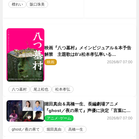
檀れい
阪口珠美
映画『八つ墓村』メインビジュアル＆本予告
解禁 主題歌はB’z松本孝弘率いる
TMG「DOOM」に決定
映画
2026/8/7 07:00
八つ墓村
尾上松也
松本孝弘
堀田真由＆高橋一生、長編劇場アニメ
『ghost／夜の果て』声優に決定「言葉には
できない沢山の感情を思い出しました」
アニメ･ゲーム
2026/8/7 07:00
ghost／夜の果て
堀田真由
高橋一生