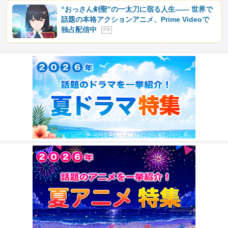
“おっさん剣聖”の一太刀に宿る人生―― 世界で
話題の本格アクションアニメ、Prime Videoで
独占配信中
P R