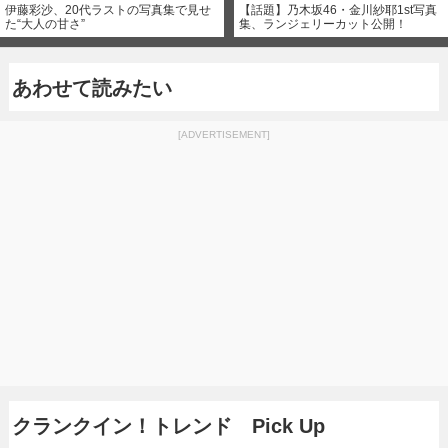
伊藤彩沙、20代ラストの写真集で見せ
【話題】乃木坂46・金川紗耶1st写真
た“大人の甘さ”
集、ランジェリーカット公開！
あわせて読みたい
[ADVERTISEMENT]
クランクイン！トレンド Pick Up