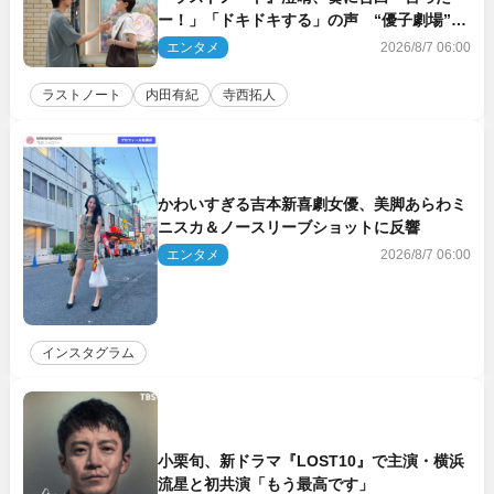
ー！」「ドキドキする」の声 “優子劇場”も
話題
エンタメ
2026/8/7 06:00
ラストノート
内田有紀
寺西拓人
かわいすぎる吉本新喜劇女優、美脚あらわミ
ニスカ＆ノースリーブショットに反響
エンタメ
2026/8/7 06:00
インスタグラム
小栗旬、新ドラマ『LOST10』で主演・横浜
流星と初共演「もう最高です」