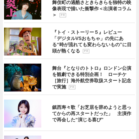
舞伎町の過酷さときらきらを独特の映
像表現で描いた衝撃作＜出演者コラム
＞
P R
『トイ・ストーリー５』レビュー
「デジタルVSおもちゃ」の先にあ
る“時が流れても変わらないもの”に目
頭が熱くなる
P R
舞台『となりのトトロ』ロンドン公演
を観劇できる特別企画！ ローチケ
［旅行］海外航空券取扱スタート記念
で実施
P R
鎮西寿々歌「お芝居を辞めようと思っ
てからの再スタートだった」 主演作
で再会した“演じる喜び”