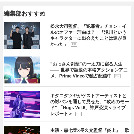
編集部おすすめ
松永大司監督、『犯罪者』チョン・イ
ルのオファー理由は？ 「滝川という
キャラクターに出会えたことは運が良
かった」
P R
“おっさん剣聖”の一太刀に宿る人生
―― 世界で話題の本格アクションアニ
メ、Prime Videoで独占配信中
P R
キタニタツヤがゲストアーティストと
の対バンを通して見せた、“攻めのモー
ド” 「Hugs Vol.6」神戸公演＜ライブ
レポート＞
P R
主演・森七菜×長久允監督『炎上』 歌