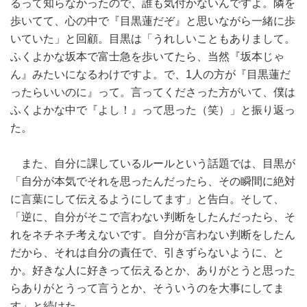
るって知らなかったので、誰も気付かないんですよ。隣を
歩いてて、心の中で『目黒蓮だぞ』と思いながら一緒に歩
いていた」と回顧。目黒は「うれしいこともありまして。
ふくよかな坂本で富士急を歩いてたら、当然『坂本じゃ
ん』みたいになるわけですよ。で、1人の方が『目黒蓮だ
ったらいいのに』って。言ってくださった方がいて、僕は
ふくよかな中で『よし！』って思った（笑）」と振り返っ
た。
また、自分に課しているルールという話題では、目黒が
「自分が本気でそれを思ったんだったら、その瞬間に絶対
に言葉にして伝えるようにしてます」と告白。そして、
「逆に、自分がそこで言わない判断をしたんだったら、そ
れをネチネチ考えないです。自分が言わない判断をしたん
だから、それは自分の責任で、引きずらないように、と
か。好きな人に好きって伝えるとか、ありがとうと思った
らありがとうって言うとか、そういうのを大事にしてま
す」と続けた。