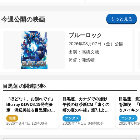
今週公開の映画
もっと見る
ブルーロック
2026年08月07日（金）公開
出演：高橋文哉
監督：瀧悠輔
›
目黒蓮 の関連記事
『ほどなく、お別れです』
目黒蓮、カナダでの撮影
目黒蓮、貴
Blu-ray＆DVD8.19発売決
午後の紅茶新CM「遠くの
を満喫 「
定 浜辺美波＆目黒蓮の特
町の夏の午後」篇7.1より
＆メイキン
別インタビューの一部を公
順次放映開始
映画
エンタメ
エンタメ
開
2026年8月4日 12時00分
2026年7月1日 04時00分
2026年6月3