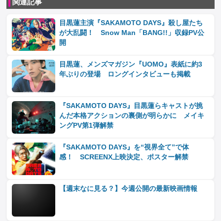
関連記事
目黒蓮主演『SAKAMOTO DAYS』殺し屋たち
が大乱闘！ Snow Man「BANG!!」収録PV公
開
目黒蓮、メンズマガジン『UOMO』表紙に約3
年ぶりの登場 ロングインタビューも掲載
『SAKAMOTO DAYS』目黒蓮らキャストが挑
んだ本格アクションの裏側が明らかに メイキ
ングPV第1弾解禁
『SAKAMOTO DAYS』を“視界全て”で体
感！ SCREENX上映決定、ポスター解禁
【週末なに見る？】今週公開の最新映画情報