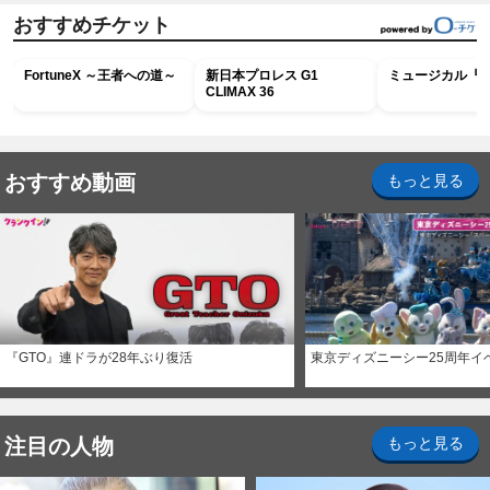
おすすめチケット
FortuneX ～王者への道～
新日本プロレス G1
ミュージカル『R
CLIMAX 36
おすすめ動画
もっと見る
『GTO』連ドラが28年ぶり復活
東京ディズニーシー25周年イ
注目の人物
もっと見る