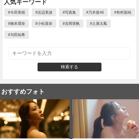
人気キーワード
#
今田美桜
#
浜辺美波
#
写真集
#
乃木坂46
#
有村架純
#
橋本環奈
#
小松菜奈
#
吉岡里帆
#
土屋太鳳
#
与田祐希
検索する
おすすめフォト