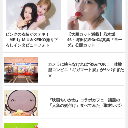
ピンクの衣装がステキ！
【大胆カット満載】乃木坂
「ME:I」MIU＆KEIKO撮り下
46・与田祐希3rd写真集『ヨー
ろしインタビューフォト
ダ』公開カット
カメラに映らなければ“盗み”OK！ 体験
型コンビニ「ギガマート展」がヤバすぎた
ｗ
『映画ちいかわ』コラボカフェ 話題の
「人魚の煮付け」食べてみた〈取材レポ〉