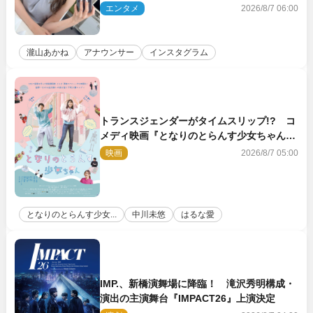
「品がありすぎる」
エンタメ
2026/8/7 06:00
瀧山あかね
アナウンサー
インスタグラム
トランスジェンダーがタイムスリップ!? コ
メディ映画『となりのとらんす少女ちゃん』
11.7公開決定
映画
2026/8/7 05:00
となりのとらんす少女...
中川未悠
はるな愛
IMP.、新橋演舞場に降臨！ 滝沢秀明構成・
演出の主演舞台『IMPACT26』上演決定