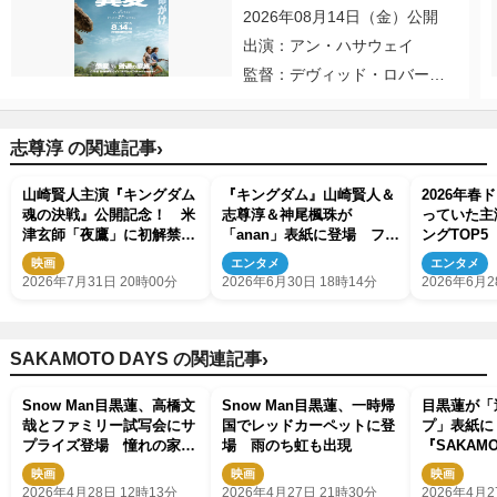
2026年08月14日（金）公開
出演：アン・ハサウェイ
監督：デヴィッド・ロバー
ト・ミッチェル
›
志尊淳 の関連記事
山崎賢人主演『キングダム
『キングダム』山崎賢人＆
2026年春
魂の決戦』公開記念！ 米
志尊淳＆神尾楓珠が
っていた主
津玄師「夜鷹」に初解禁の
「anan」表紙に登場 フォ
ングTOP5
本編映像を使用したPV到
ーマルな装い
映画
エンタメ
エンタメ
着
2026年7月31日 20時00分
2026年6月30日 18時14分
2026年6月2
›
SAKAMOTO DAYS の関連記事
Snow Man目黒蓮、高橋文
Snow Man目黒蓮、一時帰
目黒蓮が「
哉とファミリー試写会にサ
国でレッドカーペットに登
プ」表紙
プライズ登場 憧れの家族
場 雨のち虹も出現
『SAKAMO
像を告白
作者・鈴木
映画
映画
映画
し“坂本”も
2026年4月28日 12時13分
2026年4月27日 21時30分
2026年4月2