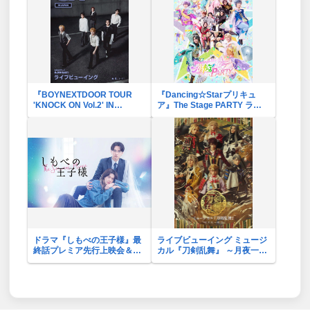
『BOYNEXTDOOR TOUR
『Dancing☆Starプリキュ
'KNOCK ON Vol.2' IN
ア』The Stage PARTY ライ
JAPAN』ライブビューイング
ブビューイング
ドラマ『しもべの王子様』最
ライブビューイング ミュージ
終話プレミア先行上映会＆ラ
カル『刀剣乱舞』 ～月夜一縷
イブビューイング
～