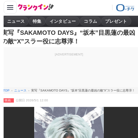
ニュース
特集
インタビュー
コラム
プレゼント
実写『SAKAMOTO DAYS』“坂本”目黒蓮の最凶
の敵“X”スラー役に志尊淳！
[ADVERTISEMENT]
TOP
ニュース
実写『SAKAMOTO DAYS』“坂本”目黒蓮の最凶の敵“X”スラー役に志尊淳！
映画
公開日 2026/5/1 12:00