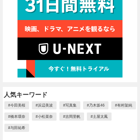
人気キーワード
#
今田美桜
#
浜辺美波
#
写真集
#
乃木坂46
#
有村架純
#
橋本環奈
#
小松菜奈
#
吉岡里帆
#
土屋太鳳
#
与田祐希