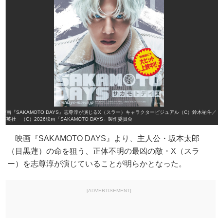
映画『SAKAMOTO DAYS』志尊淳が演じるX（スラー）キャラクタービジュアル（C）鈴木祐斗／
集英社 （C）2026映画「SAKAMOTO DAYS」製作委員会
映画『SAKAMOTO DAYS』より、主人公・坂本太郎
（目黒蓮）の命を狙う、正体不明の最凶の敵・X（スラ
ー）を志尊淳が演じていることが明らかとなった。
[ADVERTISEMENT]