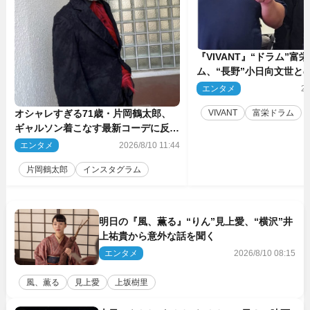
『VIVANT』“ドラム”富
ム、“長野”小日向文世と
ト公開 「たくさん褒め
エンタメ
20
た」と感謝
オシャレすぎる71歳・片岡鶴太郎、
VIVANT
富栄ドラム
ギャルソン着こなす最新コーデに反響
「かっこいい」
エンタメ
2026/8/10 11:44
片岡鶴太郎
インスタグラム
明日の『風、薫る』“りん”見上愛、“横沢”井
上祐貴から意外な話を聞く
エンタメ
2026/8/10 08:15
風、薫る
見上愛
上坂樹里