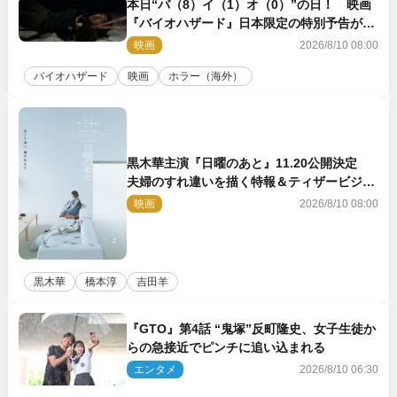
本日“バ（8）イ（1）オ（0）”の日！ 映画
『バイオハザード』日本限定の特別予告が解
禁
映画
2026/8/10 08:00
バイオハザード
映画
ホラー（海外）
黒木華主演『日曜のあと』11.20公開決定
夫婦のすれ違いを描く特報＆ティザービジュ
アル解禁
映画
2026/8/10 08:00
黒木華
橋本淳
吉田羊
『GTO』第4話 “鬼塚”反町隆史、女子生徒か
らの急接近でピンチに追い込まれる
エンタメ
2026/8/10 06:30