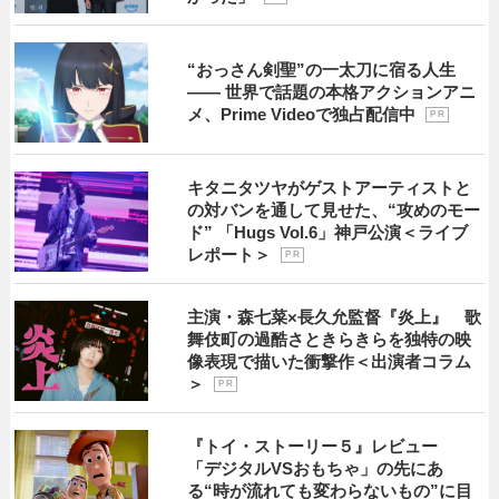
“おっさん剣聖”の一太刀に宿る人生
―― 世界で話題の本格アクションアニ
メ、Prime Videoで独占配信中
P R
キタニタツヤがゲストアーティストと
の対バンを通して見せた、“攻めのモー
ド” 「Hugs Vol.6」神戸公演＜ライブ
レポート＞
P R
主演・森七菜×長久允監督『炎上』 歌
舞伎町の過酷さときらきらを独特の映
像表現で描いた衝撃作＜出演者コラム
＞
P R
『トイ・ストーリー５』レビュー
「デジタルVSおもちゃ」の先にあ
る“時が流れても変わらないもの”に目