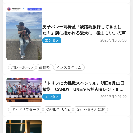
男子バレー高橋藍「淡路島旅行してきまし
た！」腕に抱かれる愛犬に「羨ましい」の声
エンタメ
2026/8/10 06:00
バレーボール
高橋藍
インスタグラム
『ドリフに大挑戦スペシャル』明日8月11日
放送 CANDY TUNEから筋肉タレントまで
大集合
エンタメ
2026/8/10 06:00
ザ・ドリフターズ
CANDY TUNE
なかやまきんに君