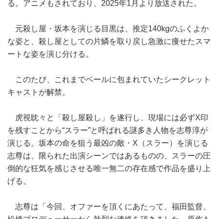
る。アニメもされており、2025年1月より放送された。
元殺し屋・坂本を演じる目黒は、推定140kgのふくよか
な姿と、殺し屋としての片鱗を取り戻し急激に痩せたスマ
ートな姿を演じ分ける。
このたび、これまでベールに包まれていたシークレット
キャストが解禁。
虎視眈々と「殺し屋殺し」を遂行し、現場には必ずX印
を残すことから“スラー”と呼ばれる謎多き人物を志尊淳が
演じる。坂本の命を狙う最凶の敵・X（スラー）を演じる
志尊は、限られた出演シーンではあるものの、スラーの圧
倒的な狂気を感じさせる唯一無二の存在感で作品を盛り上
げる。
志尊は「今回、オファーを頂くにあたって、福田監督、