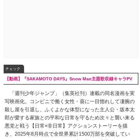
チェック
【動画】『SAKAMOTO DAYS』Snow Man主題歌収録キャラPV
「週刊少年ジャンプ」（集英社刊）連載の同名漫画を実
写映画化。コンビニで働く女性・葵に一目惚れして凄腕の
殺し屋を引退し、ふくよかな体型になった主人公・坂本太
郎が愛する家族との平和な日常を守るため次々と襲い来る
悪党と戦う【日常×非日常】アクションストーリーを描
き、2025年8月時点で全世界累計1500万部を突破してい