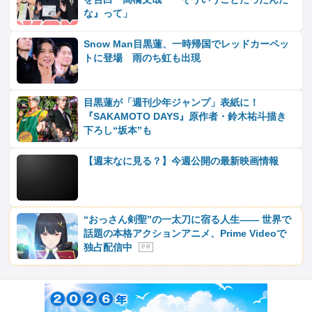
な』って」
Snow Man目黒蓮、一時帰国でレッドカーペッ
トに登場 雨のち虹も出現
目黒蓮が「週刊少年ジャンプ」表紙に！
『SAKAMOTO DAYS』原作者・鈴木祐斗描き
下ろし“坂本”も
【週末なに見る？】今週公開の最新映画情報
“おっさん剣聖”の一太刀に宿る人生―― 世界で
話題の本格アクションアニメ、Prime Videoで
独占配信中
P R