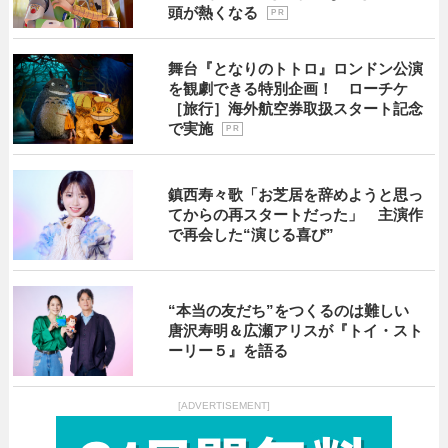
頭が熱くなる
P R
舞台『となりのトトロ』ロンドン公演
を観劇できる特別企画！ ローチケ
［旅行］海外航空券取扱スタート記念
で実施
P R
鎮西寿々歌「お芝居を辞めようと思っ
てからの再スタートだった」 主演作
で再会した“演じる喜び”
“本当の友だち”をつくるのは難しい
唐沢寿明＆広瀬アリスが『トイ・スト
ーリー５』を語る
[ADVERTISEMENT]