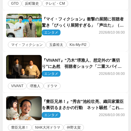
GTO
反町隆史
テレビ・CM
『マイ・フィクション』衝撃の展開に視聴者
驚き「びっくり展開すぎる」「声出た」（ネ
タバレあり）
エンタメ
2026/8/10 06:00
マイ・フィクション
玉森裕太
Kis‐My‐Ft2
『VIVANT』“乃木”堺雅人、想定外の“裏切
り”にあ然 視聴者ショック「二重スパイで
あって」の声も（ネタバレあり）
エンタメ
2026/8/10 06:00
VIVANT
堺雅人
ドラマ
『豊臣兄弟！』“秀吉”池松壮亮、織田家重臣
を裏切るまさかの行動 ネット騒然「これは
汚い！」「腹黒」（ネタバレあり）
エンタメ
2026/8/10 06:00
豊臣兄弟！
NHK大河ドラマ
仲野太賀