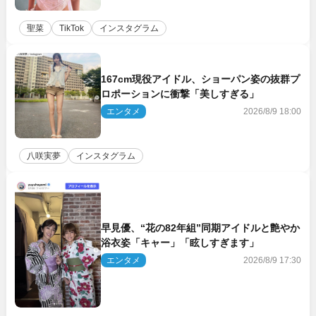
聖菜
TikTok
インスタグラム
167cm現役アイドル、ショーパン姿の抜群プ
ロポーションに衝撃「美しすぎる」
エンタメ
2026/8/9 18:00
八咲実夢
インスタグラム
早見優、“花の82年組”同期アイドルと艶やか
浴衣姿「キャー」「眩しすぎます」
エンタメ
2026/8/9 17:30