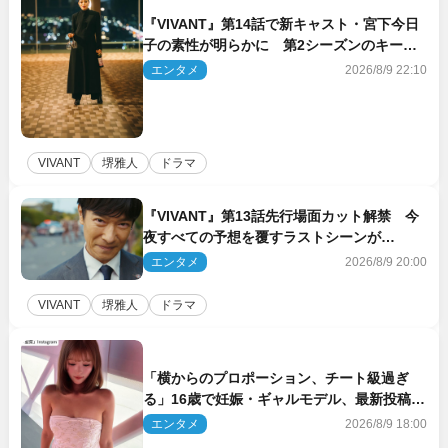
『VIVANT』第14話で新キャスト・宮下今日
子の素性が明らかに 第2シーズンのキーパ
ーソンの1人
エンタメ
2026/8/9 22:10
VIVANT
堺雅人
ドラマ
『VIVANT』第13話先行場面カット解禁 今
夜すべての予想を覆すラストシーンが…
エンタメ
2026/8/9 20:00
VIVANT
堺雅人
ドラマ
「横からのプロポーション、チート級過ぎ
る」16歳で妊娠・ギャルモデル、最新投稿に
ネット衝撃「美しすぎる」
エンタメ
2026/8/9 18:00