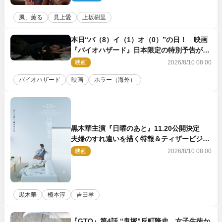
風、薫る
見上愛
上坂樹里
本日“バ（8）イ（1）オ（0）”の日！ 映画
『バイオハザード』日本限定の特別予告が解
禁
映画
2026/8/10 08:00
バイオハザード
映画
ホラー（海外）
黒木華主演『日曜のあと』11.20公開決定
夫婦のすれ違いを描く特報＆ティザービジュ
アル解禁
映画
2026/8/10 08:00
黒木華
橋本淳
吉田羊
『GTO』第4話 “鬼塚”反町隆史、女子生徒か