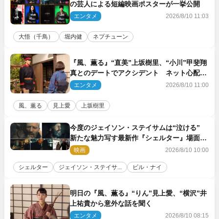
の芸人による短編映画ポスターが一挙公開
エンタメ
2026/8/10 11:03
大悟（千鳥）
堀内健
ネプチューン
『風、薫る』“直美”上坂樹里、“小川”甲斐翔
真とのデートでアクシデント ネット心配
「何かのフラグ？」「嫌な予感」
エンタメ
2026/8/10 11:00
風、薫る
見上愛
上坂樹里
今度のジェイソン・ステイサムは“泣ける”
新たな魅力写す最新作『シェルター』場面写
真解禁
映画
2026/8/10 10:00
シェルター
ジェイソン・ステイサ...
ビル・ナイ
明日の『風、薫る』“りん”見上愛、“横沢”井
上祐貴から意外な話を聞く
エンタメ
2026/8/10 08:15