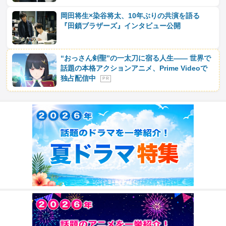
岡田将生×染谷将太、10年ぶりの共演を語る
『田鎖ブラザーズ』インタビュー公開
“おっさん剣聖”の一太刀に宿る人生―― 世界で
話題の本格アクションアニメ、Prime Videoで
独占配信中
P R