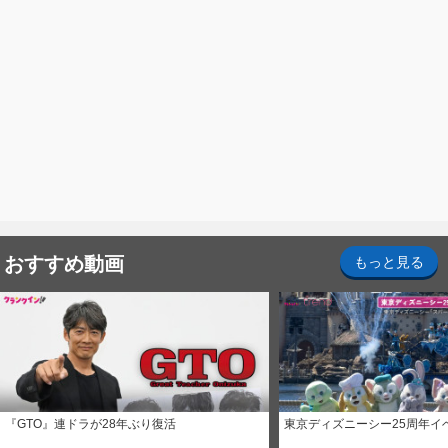
おすすめ動画
もっと見る
『GTO』連ドラが28年ぶり復活
東京ディズニーシー25周年イ