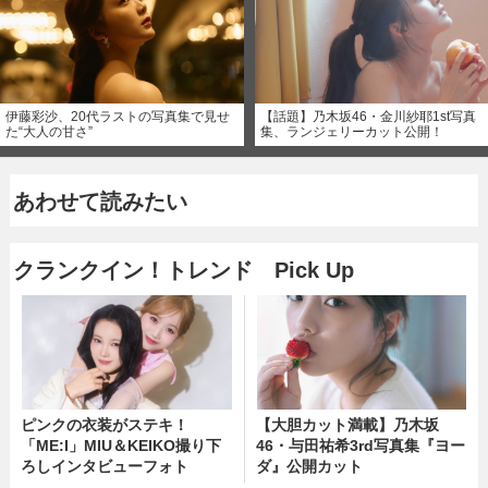
伊藤彩沙、20代ラストの写真集で見せ
【話題】乃木坂46・金川紗耶1st写真
た“大人の甘さ”
集、ランジェリーカット公開！
あわせて読みたい
クランクイン！トレンド Pick Up
ピンクの衣装がステキ！
【大胆カット満載】乃木坂
「ME:I」MIU＆KEIKO撮り下
46・与田祐希3rd写真集『ヨー
ろしインタビューフォト
ダ』公開カット