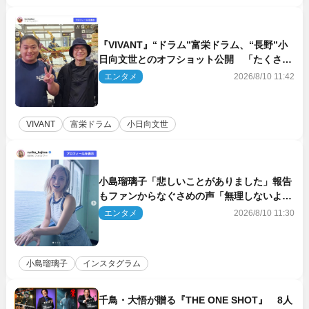
『VIVANT』“ドラム”富栄ドラム、“長野”小
日向文世とのオフショット公開 「たくさん
褒めていただいた」と感謝
エンタメ
2026/8/10 11:42
VIVANT
富栄ドラム
小日向文世
小島瑠璃子「悲しいことがありました」報告
もファンからなぐさめの声「無理しないよう
に！」
エンタメ
2026/8/10 11:30
小島瑠璃子
インスタグラム
千鳥・大悟が贈る『THE ONE SHOT』 8人