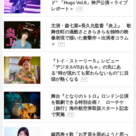
ド” 「Hugs Vol.6」神戸公演＜ライブ
レポート＞
P R
主演・森七菜×長久允監督『炎上』 歌
舞伎町の過酷さときらきらを独特の映
像表現で描いた衝撃作＜出演者コラム
＞
P R
『トイ・ストーリー５』レビュー
「デジタルVSおもちゃ」の先にあ
る“時が流れても変わらないもの”に目
頭が熱くなる
P R
舞台『となりのトトロ』ロンドン公演
を観劇できる特別企画！ ローチケ
［旅行］海外航空券取扱スタート記念
で実施
P R
鎮西寿々歌「お芝居を辞めようと思っ