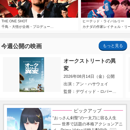
THE ONE SHOT
ヒーテッド・ライバルリー
千鳥・大悟が企画・プロデュー…
カナダの作家レイチェル・リ
今週公開の映画
もっと見る
オークストリートの異
変
2026年08月14日（金）公開
出演：アン・ハサウェイ
監督：デヴィッド・ロバー
ト・ミッチェル
ピックアップ
“おっさん剣聖”の一太刀に宿る人生
―― 世界で話題の本格アクションアニ