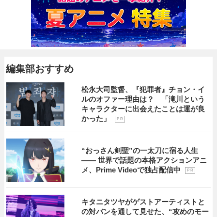
編集部おすすめ
松永大司監督、『犯罪者』チョン・イ
ルのオファー理由は？ 「滝川という
キャラクターに出会えたことは運が良
かった」
P R
“おっさん剣聖”の一太刀に宿る人生
―― 世界で話題の本格アクションアニ
メ、Prime Videoで独占配信中
P R
キタニタツヤがゲストアーティストと
の対バンを通して見せた、“攻めのモー