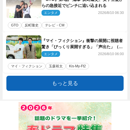
らの急接近でピンチに追い込まれる
エンタメ
2026/8/10 06:30
GTO
反町隆史
テレビ・CM
『マイ・フィクション』衝撃の展開に視聴者
驚き「びっくり展開すぎる」「声出た」（ネ
タバレあり）
エンタメ
2026/8/10 06:00
マイ・フィクション
玉森裕太
Kis‐My‐Ft2
もっと見る