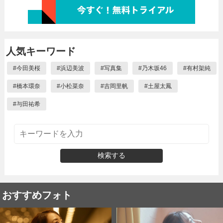
人気キーワード
#
今田美桜
#
浜辺美波
#
写真集
#
乃木坂46
#
有村架純
#
橋本環奈
#
小松菜奈
#
吉岡里帆
#
土屋太鳳
#
与田祐希
検索する
おすすめフォト