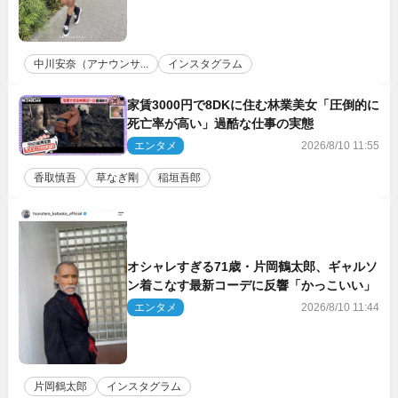
中川安奈（アナウンサ...
インスタグラム
家賃3000円で8DKに住む林業美女「圧倒的に
死亡率が高い」過酷な仕事の実態
エンタメ
2026/8/10 11:55
香取慎吾
草なぎ剛
稲垣吾郎
オシャレすぎる71歳・片岡鶴太郎、ギャルソ
ン着こなす最新コーデに反響「かっこいい」
エンタメ
2026/8/10 11:44
片岡鶴太郎
インスタグラム