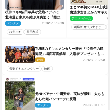
まどマギ初のIMAX上映
桜井ユキ×柴田恭兵が父娘バディに
魔法少女まどか☆マギカ』
北海道と東京を結ぶ真実追う『熊は嘘
ギスの夜”モチーフのIMA
アニメ･ゲーム
20
をつかない』2027年春放送
も完成
エンタメ
2026/8/10 14:30
劇場版 魔法少女まど...
桜井ユキ
柴田恭兵
TUBEのドキュメンタリー映画『40周年の航
海記』場面写真解禁 入場者プレゼントも決
定
映画
2026/8/10 12:00
音楽ドキュメンタリー
映画
元NHKアナ・中川安奈、実妹が撮影 太もも
あらわ短パンコーデに反響
エンタメ
2026/8/10 11:57