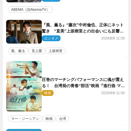
ABEMA（旧AbemaTV）
『風、薫る』“藤次”中村倫也、正体にネット
驚き “直美”上坂樹里との出会いにも反響
「力になってくれそう」「仲良くしなよ！」
エンタメ
2026/8/6 11:00
風、薫る
見上愛
上坂樹里
圧巻のマーチングパフォーマンスに魂が震え
る！ 台湾発の青春“部活”映画『進行曲 マー
チングボーイズ』予告解禁
映画
2026/8/6 11:00
マー・ジーシアン
映画
台湾