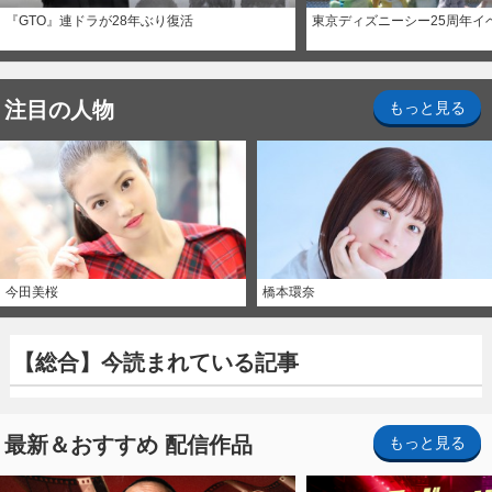
『GTO』連ドラが28年ぶり復活
東京ディズニーシー25周年イ
注目の人物
もっと見る
今田美桜
橋本環奈
【総合】今読まれている記事
最新＆おすすめ 配信作品
もっと見る