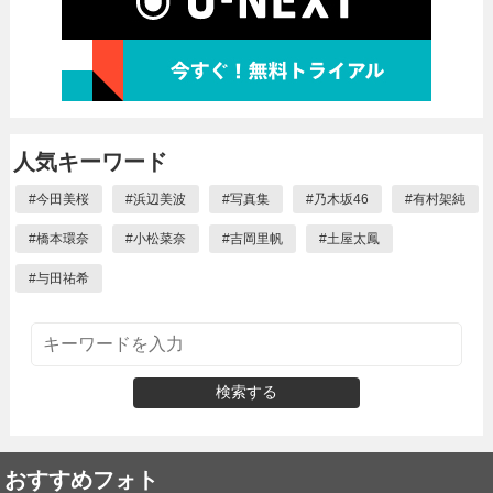
人気キーワード
#
今田美桜
#
浜辺美波
#
写真集
#
乃木坂46
#
有村架純
#
橋本環奈
#
小松菜奈
#
吉岡里帆
#
土屋太鳳
#
与田祐希
検索する
おすすめフォト