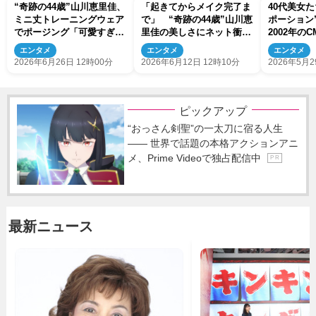
“奇跡の44歳”山川恵里佳、
「起きてからメイク完了ま
40代美女
ミニ丈トレーニングウェア
で」 “奇跡の44歳”山川恵
ポーショ
でポージング「可愛すぎ」
里佳の美しさにネット衝撃
2002年の
「スタイル抜群」 2児の
「お肌綺麗すぎる」 2児
のあの人や
エンタメ
エンタメ
エンタメ
母
の母
の元NHK
2026年6月26日 12時00分
2026年6月12日 12時10分
2026年5月2
ピックアップ
“おっさん剣聖”の一太刀に宿る人生
―― 世界で話題の本格アクションアニ
メ、Prime Videoで独占配信中
P R
最新ニュース