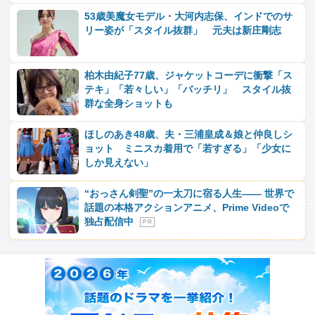
53歳美魔女モデル・大河内志保、インドでのサ
リー姿が「スタイル抜群」 元夫は新庄剛志
柏木由紀子77歳、ジャケットコーデに衝撃「ス
テキ」「若々しい」「バッチリ」 スタイル抜
群な全身ショットも
ほしのあき48歳、夫・三浦皇成＆娘と仲良しシ
ョット ミニスカ着用で「若すぎる」「少女に
しか見えない」
“おっさん剣聖”の一太刀に宿る人生―― 世界で
話題の本格アクションアニメ、Prime Videoで
独占配信中
P R