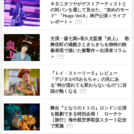
キタニタツヤがゲストアーティストと
の対バンを通して見せた、“攻めのモー
ド” 「Hugs Vol.6」神戸公演＜ライブ
レポート＞
P R
主演・森七菜×長久允監督『炎上』 歌
舞伎町の過酷さときらきらを独特の映
像表現で描いた衝撃作＜出演者コラム
＞
P R
『トイ・ストーリー５』レビュー
「デジタルVSおもちゃ」の先にあ
る“時が流れても変わらないもの”に目
頭が熱くなる
P R
舞台『となりのトトロ』ロンドン公演
を観劇できる特別企画！ ローチケ
［旅行］海外航空券取扱スタート記念
で実施
P R