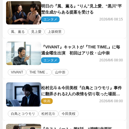
明日の『風、薫る』“りん”見上愛、“黒川”平
埜生成からある提案を受ける
エンタメ
2026/8/6 08:15
風、薫る
見上愛
上坂樹里
『VIVANT』キャストが『THE TIME,』に毎
週金曜生出演 初回はアリ役・山中崇
エンタメ
2026/8/6 08:00
VIVANT
THE TIME，
山中崇
松村北斗＆今田美桜『白鳥とコウモリ』事件
に翻弄される2人の表情を切り取った場面写
真解禁
映画
2026/8/6 08:00
白鳥とコウモリ
松村北斗
今田美桜
『ラストノート』第5話 “澄晴”寺西拓