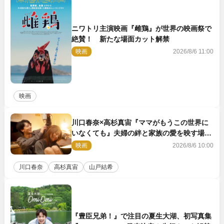
ニワトリ主演映画『雌鶏』が世界の映画祭で
絶賛！ 新たな場面カット解禁
映画
2026/8/6 11:00
映画
川口春奈×高杉真宙『ママがもうこの世界に
いなくても』夫婦の絆と家族の愛を映す場面
写真公開
映画
2026/8/6 10:00
川口春奈
高杉真宙
山戸結希
『豊臣兄弟！』で注目の夏生大湖、初写真集