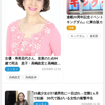
連載20周年記念イベント
キングダム』に舞台版カ
那が潜入！【密着レポー
演劇
2
キングダム
森莉那
女優・寿美花代さん、老衰のため94
歳で死去 息子・高嶋政宏と高嶋政伸
がコメント「いつもユーモアを忘れな
エンタメ
2026/8/6 13:10
い明るく優しい母でした」
高嶋政宏
高嶋政伸
15歳少女が27歳男性に一目ぼれ→交際1ヵ月
で妊娠 30代で孫がいる女性の衝撃半生
エンタメ
2026/8/6 11:30