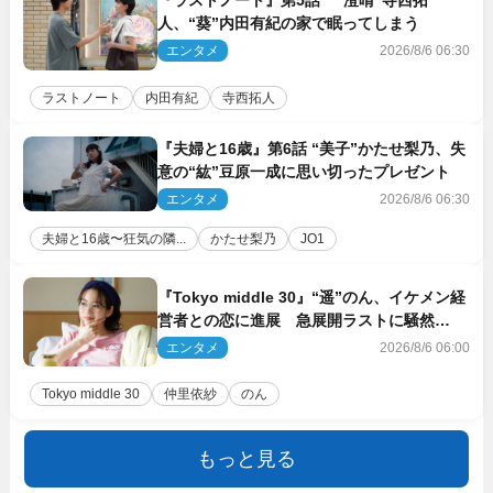
人、“葵”内田有紀の家で眠ってしまう
エンタメ
2026/8/6 06:30
ラストノート
内田有紀
寺西拓人
『夫婦と16歳』第6話 “美子”かたせ梨乃、失
意の“紘”豆原一成に思い切ったプレゼント
エンタメ
2026/8/6 06:30
夫婦と16歳〜狂気の隣...
かたせ梨乃
JO1
『Tokyo middle 30』“遥”のん、イケメン経
営者との恋に進展 急展開ラストに騒然
「え…いきなり」「嫌な予感」
エンタメ
2026/8/6 06:00
Tokyo middle 30
仲里依紗
のん
もっと見る