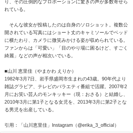
り、その圧倒的なプロポーションに驚きの声が多数寄せら
れている。
そんな彼女が投稿したのは自身のソロショット。複数公
開されている写真にはショート丈のキャミソールでベッド
に横たわり、カメラに微笑みかける姿が収められている。
ファンからは「可愛い」「目のやり場に困るけど、すごく
綺麗」などの声が相次いでいる。
■山川 恵里佳（やまかわ えりか）
1982年3月7日、岩手県盛岡市生まれの43歳。90年代より
雑誌グラビア、テレビのバラエティ番組で活躍。2007年2
月にお笑い芸人のモンキッキー（現：おさる）と結婚し、
2010年3月に第1子となる女児を、2013年3月に第2子とな
る男児を出産している。
引用：「山川恵里佳」Instagram（@erika_3_official）