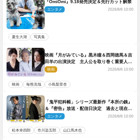
『OmiOmi』9.18発売決定＆先行カット解禁
エンタメ
2026/8/6 10:00
夏生大湖
写真集
映画『月がみている』黒木瞳＆西岡徳馬＆吉
田羊の出演決定 主人公を取り巻く重要人物
を演じる
映画
2026/8/6 10:00
映画
毎熊克哉
小島梨里杏
「鬼平犯科帳」シリーズ最新作『本所の銕』
＆『密告』放送・配信日決定 過去と現在が
繋がるビジュアルも解禁
エンタメ
2026/8/6 10:00
松本幸四郎
市川染五郎
山口馬木也