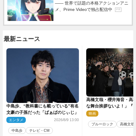
―― 世界で話題の本格アクションアニ
メ、Prime Videoで独占配信中
P R
最新ニュース
高橋文哉・櫻井海音・高
中島歩、“教科書にも載っている”有名
な舞台挨拶ないよ！」『
文豪の子孫だった「ばぁばのじぃじ」
ク』自由すぎるイベント
映画
2
エンタメ
2026/8/9 13:00
ブルーロック
高橋文哉
中島歩
テレビ・CM