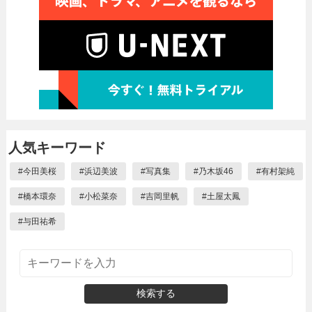
人気キーワード
#
今田美桜
#
浜辺美波
#
写真集
#
乃木坂46
#
有村架純
#
橋本環奈
#
小松菜奈
#
吉岡里帆
#
土屋太鳳
#
与田祐希
検索する