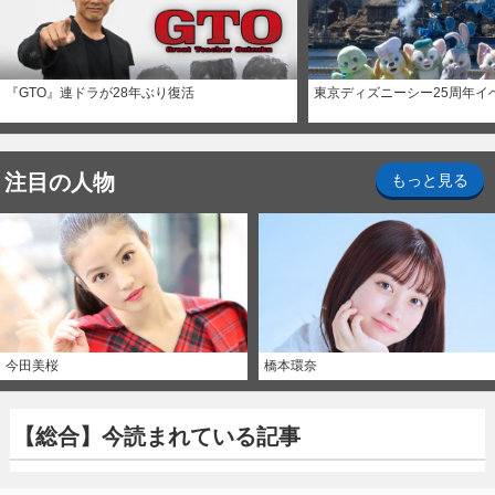
『GTO』連ドラが28年ぶり復活
東京ディズニーシー25周年イ
注目の人物
もっと見る
今田美桜
橋本環奈
【総合】今読まれている記事