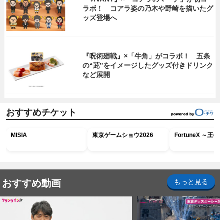
ラボ！ コアラ姿の乃木や野崎を描いたグ
ッズ登場へ
『呪術廻戦』×「牛角」がコラボ！ 五条
の“茈”をイメージしたグッズ付きドリンク
など展開
おすすめチケット
MISIA
東京ゲームショウ2026
FortuneX ～
おすすめ動画
もっと見る