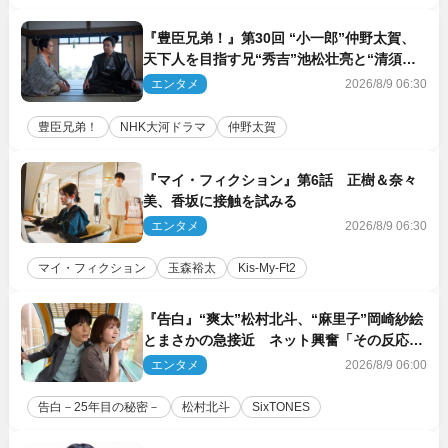
『豊臣兄弟！』第30回 “小一郎”仲野太賀、
天下人を目指す兄“秀吉”池松壮亮と“清須会
議”へ
エンタメ
2026/8/9 06:30
豊臣兄弟！
NHK大河ドラマ
仲野太賀
『マイ・フィクション』第6話 正樹＆奈々
美、香坂に接触を試みる
エンタメ
2026/8/9 06:30
マイ・フィクション
玉森裕太
Kis‐My‐Ft2
『告白』“爽太”松村北斗、“麻里子”岡崎紗絵
とまさかの急接近 ネット興奮「その反応
は」「いいの!?」（ネタバレあり）
エンタメ
2026/8/9 06:00
告白－25年目の秘密－
松村北斗
SixTONES