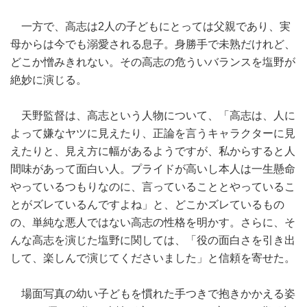
一方で、高志は2人の子どもにとっては父親であり、実
母からは今でも溺愛される息子。身勝手で未熟だけれど、
どこか憎みきれない。その高志の危ういバランスを塩野が
絶妙に演じる。
天野監督は、高志という人物について、「高志は、人に
よって嫌なヤツに見えたり、正論を言うキャラクターに見
えたりと、見え方に幅があるようですが、私からすると人
間味があって面白い人。プライドが高いし本人は一生懸命
やっているつもりなのに、言っていることとやっているこ
とがズレているんですよね」と、どこかズレているもの
の、単純な悪人ではない高志の性格を明かす。さらに、そ
んな高志を演じた塩野に関しては、「役の面白さを引き出
して、楽しんで演じてくださいました」と信頼を寄せた。
場面写真の幼い子どもを慣れた手つきで抱きかかえる姿