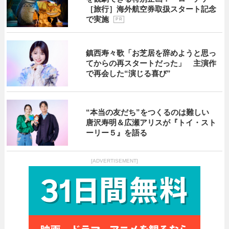
［旅行］海外航空券取扱スタート記念
で実施
P R
鎮西寿々歌「お芝居を辞めようと思っ
てからの再スタートだった」 主演作
で再会した“演じる喜び”
“本当の友だち”をつくるのは難しい
唐沢寿明＆広瀬アリスが『トイ・スト
ーリー５』を語る
[ADVERTISEMENT]