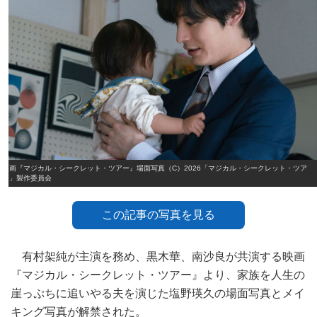
映画『マジカル・シークレット・ツアー』場面写真（C）2026「マジカル・シークレット・ツア
ー」製作委員会
この記事の写真を見る
有村架純が主演を務め、黒木華、南沙良が共演する映画
『マジカル・シークレット・ツアー』より、家族を人生の
崖っぷちに追いやる夫を演じた塩野瑛久の場面写真とメイ
キング写真が解禁された。