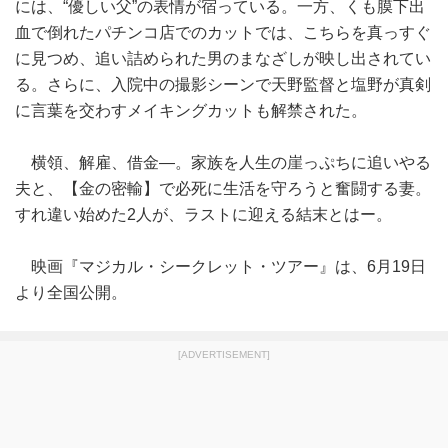
には、“優しい父”の表情が宿っている。一方、くも膜下出
血で倒れたパチンコ店でのカットでは、こちらを真っすぐ
に見つめ、追い詰められた男のまなざしが映し出されてい
る。さらに、入院中の撮影シーンで天野監督と塩野が真剣
に言葉を交わすメイキングカットも解禁された。
横領、解雇、借金―。家族を人生の崖っぷちに追いやる
夫と、【金の密輸】で必死に生活を守ろうと奮闘する妻。
すれ違い始めた2人が、ラストに迎える結末とはー。
映画『マジカル・シークレット・ツアー』は、6月19日
より全国公開。
[ADVERTISEMENT]