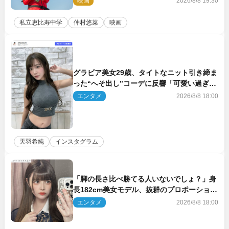
映画
2026/8/8 19:30
私立恵比寿中学
仲村悠菜
映画
グラビア美女29歳、タイトなニット引き締ま
った“へそ出し”コーデに反響「可愛い過ぎ
る」
エンタメ
2026/8/8 18:00
天羽希純
インスタグラム
「脚の長さ比べ勝てる人いないでしょ？」身
長182cm美女モデル、抜群のプロポーション
にネット衝撃
エンタメ
2026/8/8 18:00