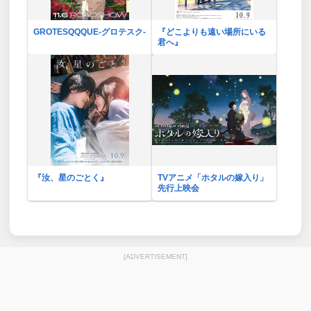
GROTESQQQUE-グロテスク-
『どこよりも遠い場所にいる
君へ』
『汝、星のごとく』
TVアニメ「ホタルの嫁入り」
先行上映会
[ADVERTISEMENT]