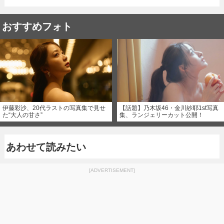
おすすめフォト
伊藤彩沙、20代ラストの写真集で見せ
【話題】乃木坂46・金川紗耶1st写真
た“大人の甘さ”
集、ランジェリーカット公開！
あわせて読みたい
[ADVERTISEMENT]