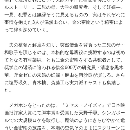
ルストーリー。二児の母、大学の研究者、そして妊婦―。
一見、犯罪とは無縁そうに見えるものの、実はそれぞれに
事情を抱えた3人が偶然出会い、金の密輸という秘密によ
って絆を深めていく。
夫の横領と解雇を知り、突然借金を背負った二児の母・
和歌子を演じるのは、本格的な母親役に挑戦するのは初め
てとなる有村架純。ともに金の密輸をする共犯者として、
奨学金の返済に追われる借金600万の研究員・清恵を黒木
華、貯金ゼロの未婚の妊婦・麻由を南沙良が演じる。さら
に塩野瑛久、青木柚、斎藤工ら実力派キャストも集結し
た。
メガホンをとったのは、『ミセス・ノイズィ』で日本映
画批評家大賞にて脚本賞を受賞した天野千尋。シンガポー
ルでの大規模ロケを敢行し、魔法のようにきらびやかで危
うい金密輸の旅路を、本場の空気そのままにスクリーンに