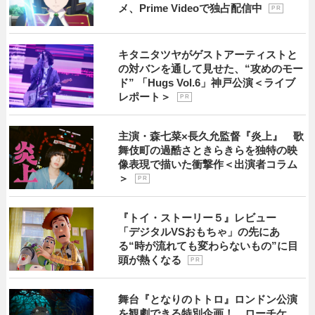
メ、Prime Videoで独占配信中
P R
キタニタツヤがゲストアーティストと
の対バンを通して見せた、“攻めのモー
ド” 「Hugs Vol.6」神戸公演＜ライブ
レポート＞
P R
主演・森七菜×長久允監督『炎上』 歌
舞伎町の過酷さときらきらを独特の映
像表現で描いた衝撃作＜出演者コラム
＞
P R
『トイ・ストーリー５』レビュー
「デジタルVSおもちゃ」の先にあ
る“時が流れても変わらないもの”に目
頭が熱くなる
P R
舞台『となりのトトロ』ロンドン公演
を観劇できる特別企画！ ローチケ