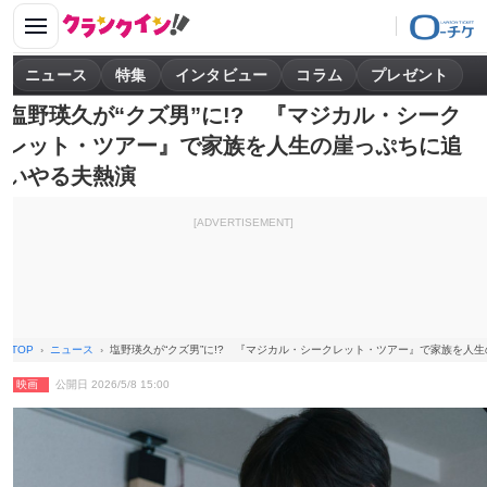
ニュース
特集
インタビュー
コラム
プレゼント
塩野瑛久が“クズ男”に!? 『マジカル・シーク
レット・ツアー』で家族を人生の崖っぷちに追
いやる夫熱演
[ADVERTISEMENT]
TOP
ニュース
塩野瑛久が“クズ男”に!? 『マジカル・シークレット・ツアー』で家族を人
映画
公開日 2026/5/8 15:00