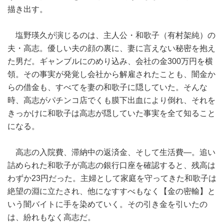
描き出す。
塩野瑛久が演じるのは、主人公・和歌子（有村架純）の
夫・高志。優しい夫の顔の裏に、妻に言えない秘密を抱え
た男だ。ギャンブルにのめり込み、会社の金300万円を横
領。その事実が発覚し会社から解雇されたことも、闇金か
らの借金も、すべてを妻の和歌子に隠していた。そんな
時、高志がパチンコ店でくも膜下出血により倒れ、それを
きっかけに和歌子は高志が隠していた事実を全て知ること
になる。
高志の入院費、滞納中の返済金、そして生活費―。追い
詰められた和歌子が高志の銀行口座を確認すると、残高は
わずか23円だった。主婦として家庭を守ってきた和歌子は
絶望の淵に立たされ、他になすすべもなく【金の密輸】と
いう闇バイトに手を染めていく。その引き金を引いたの
は、紛れもなく高志だ。