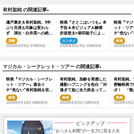
›
有村架純 の関連記事
瀬戸康史＆有村架純、9年
映画『さとこはいつも』本
映画『マジ
ぶり共演も印象は変わら
予告＆本ビジュアル解禁
ット・ツア
ず 演出・白井晃への絶大
折坂悠太×柴田聡子による
チ“危ない
なる信頼を胸に舞台『キュ
主題歌も発表
た場面カッ
演劇
エンタメ
映画
ー』に挑む
2026年8月9日 07時00分
2026年6月24日 15時00分
2026年6月1
›
マジカル・シークレット・ツアー の関連記事
映画『マジカル・シークレ
有村架純、加齢を実感した
有村架純、
ット・ツアー』過去イ
撮影ハプニングを告白「30
密輸映画で
チ“危ない”有村架純を収め
過ぎて急に全力疾走って危
ボ！ 「観
た場面カット解禁
ない」
らえたら」
映画
映画
映画
2026年6月19日 09時00分
2026年6月3日 19時30分
2026年5月2
ピックアップ
“おっさん剣聖”の一太刀に宿る人生