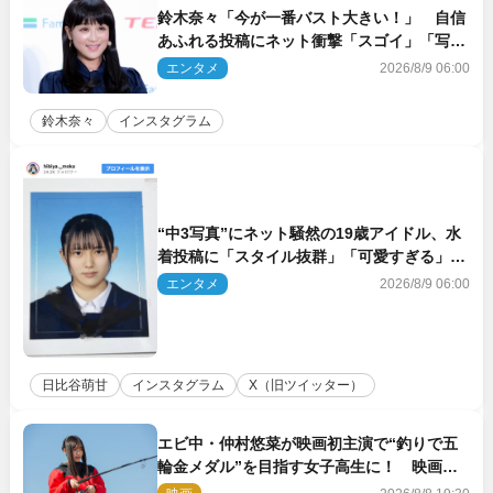
鈴木奈々「今が一番バスト大きい！」 自信
あふれる投稿にネット衝撃「スゴイ」「写真
集を出して欲しい」
エンタメ
2026/8/9 06:00
鈴木奈々
インスタグラム
“中3写真”にネット騒然の19歳アイドル、水
着投稿に「スタイル抜群」「可愛すぎる」と
絶賛の声
エンタメ
2026/8/9 06:00
日比谷萌甘
インスタグラム
X（旧ツイッター）
エビ中・仲村悠菜が映画初主演で“釣りで五
輪金メダル”を目指す女子高生に！ 映画
『つりこまち』今秋公開