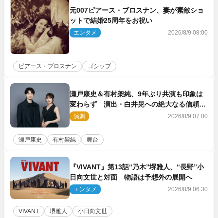
元007ピアース・ブロスナン、妻が素敵ショ
ットで結婚25周年をお祝い
エンタメ
2026/8/9 08:00
ピアース・ブロスナン
ゴシップ
瀬戸康史＆有村架純、9年ぶり共演も印象は
変わらず 演出・白井晃への絶大なる信頼を
胸に舞台『キュー』に挑む
演劇
2026/8/9 07:00
瀬戸康史
有村架純
舞台
『VIVANT』第13話“乃木”堺雅人、“長野”小
日向文世と対面 物語は予想外の展開へ
エンタメ
2026/8/9 06:30
VIVANT
堺雅人
小日向文世