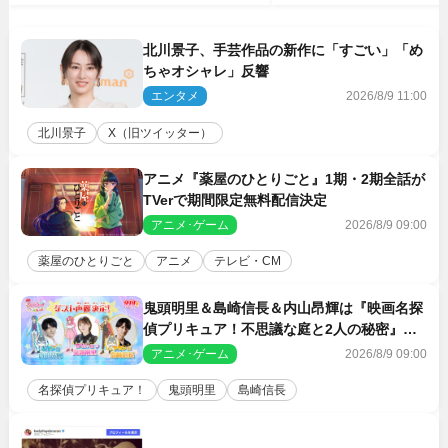
北川景子、手芸作品の新作に「すごい」「め
ちゃオシャレ」反響
エンタメ
2026/8/9 11:00
北川景子
X（旧ツイッター）
アニメ『薬屋のひとりごと』1期・2期全話が
TVerで期間限定無料配信決定
アニメ･ゲーム
2026/8/9 09:00
薬屋のひとりごと
アニメ
テレビ・CM
鬼頭明里＆島崎信長＆内山昂輝は『映画名探
偵プリキュア！不思議な庭と2人の秘密』ゲ
スト声優に決定
アニメ･ゲーム
2026/8/9 09:00
名探偵プリキュア！
鬼頭明里
島崎信長