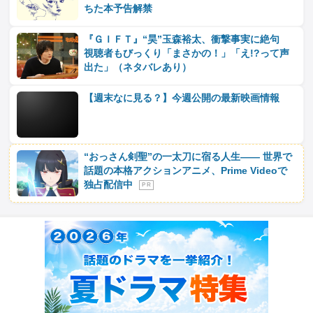
ちた本予告解禁
『ＧＩＦＴ』“昊”玉森裕太、衝撃事実に絶句
視聴者もびっくり「まさかの！」「え!?って声
出た」（ネタバレあり）
【週末なに見る？】今週公開の最新映画情報
“おっさん剣聖”の一太刀に宿る人生―― 世界で
話題の本格アクションアニメ、Prime Videoで
独占配信中
P R