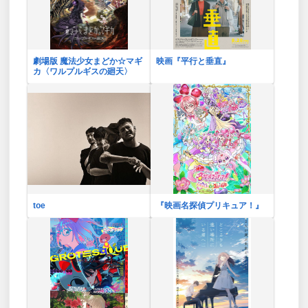
劇場版 魔法少女まどか☆マギ
映画『平行と垂直』
カ〈ワルプルギスの廻天〉
toe
『映画名探偵プリキュア！』