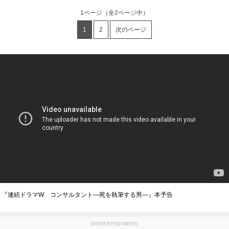
1ページ
（全2ページ中）
1
2
次のページ
『連続ドラマW コンサルタント―死を執筆する男―』本予告
[ADVERTISEMENT]