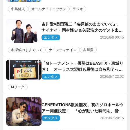
中島健人
オールナイトニッポン
ラジオ
吉川愛×奥田瑛二『名探偵のままでいて』、
ナイナイ・岡村隆史＆矢部浩之のゲスト出演
が決定！
エンタメ
2026/8/8 00:45
名探偵のままでいて
ナインティナイン
吉川愛
「Mトーナメント」優勝はBEAST X・東城り
お！ オーラス大混戦も最後は自ら和了って
幕引き
エンタメ
2026/8/7 22:02
Mリーグ
GENERATIONS数原龍友、初のソロホールツ
アー開催決定！ 「心が動いた瞬間を、音に
乗せてお届けできれば」
エンタメ
2026/8/7 20:15