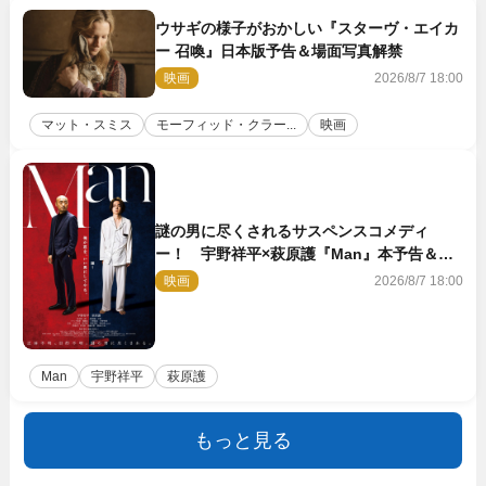
ウサギの様子がおかしい『スターヴ・エイカ
ー 召喚』日本版予告＆場面写真解禁
映画
2026/8/7 18:00
マット・スミス
モーフィッド・クラー...
映画
謎の男に尽くされるサスペンスコメディ
ー！ 宇野祥平×萩原護『Man』本予告＆新
ビジュアル解禁
映画
2026/8/7 18:00
Man
宇野祥平
萩原護
もっと見る