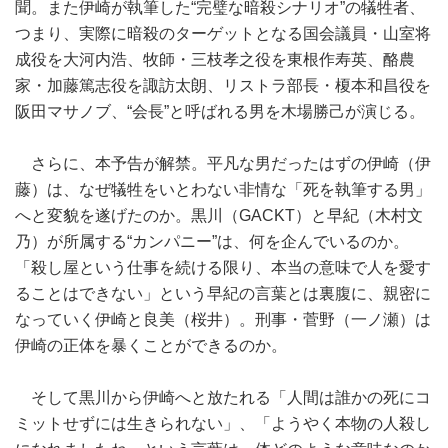
聞。また伊崎が執筆した“完璧な暗殺シナリオ”の犠牲者、
つまり、実際に暗殺のターゲットとなる国会議員・山室将
成役を大河内浩、牧師・三枝孝之役を東根作寿英、酪農
家・加藤篤志役を諏訪太朗、リストラ部長・榎本和昌役を
阪田マサノブ、“会長”と呼ばれる男を木場勝己が演じる。
さらに、本予告が解禁。平凡な男だったはずの伊崎（伊
藤）は、なぜ犠牲をいとわない非情な「死を執筆する男」
へと変貌を遂げたのか。黒川（GACKT）と早紀（木村文
乃）が所属する“カンパニー”は、何を企んでいるのか。
「殺し屋という仕事を続ける限り、本当の意味で人を愛す
ることはできない」という早紀の言葉とは裏腹に、親密に
なっていく伊崎と良美（桜井）。刑事・菅野（一ノ瀬）は
伊崎の正体を暴くことができるのか。
そして黒川から伊崎へと放たれる「人間は誰かの死にコ
ミットせずには生きられない」、「ようやく本物の人殺し