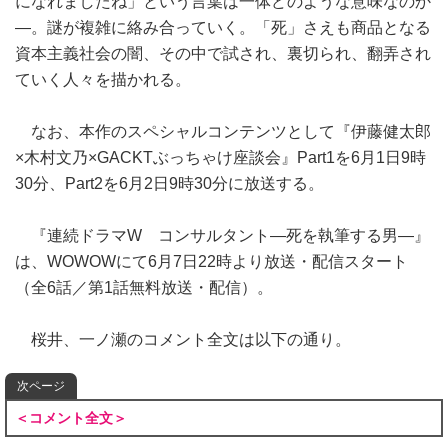
になれましたね」という言葉は一体どのような意味なのか
―。謎が複雑に絡み合っていく。「死」さえも商品となる
資本主義社会の闇、その中で試され、裏切られ、翻弄され
ていく人々を描かれる。
なお、本作のスペシャルコンテンツとして『伊藤健太郎
×木村文乃×GACKTぶっちゃけ座談会』Part1を6月1日9時
30分、Part2を6月2日9時30分に放送する。
『連続ドラマW コンサルタント―死を執筆する男―』
は、WOWOWにて6月7日22時より放送・配信スタート
（全6話／第1話無料放送・配信）。
桜井、一ノ瀬のコメント全文は以下の通り。
次ページ
＜コメント全文＞