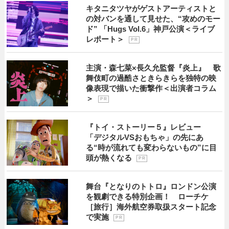
キタニタツヤがゲストアーティストと
の対バンを通して見せた、“攻めのモー
ド” 「Hugs Vol.6」神戸公演＜ライブ
レポート＞
P R
主演・森七菜×長久允監督『炎上』 歌
舞伎町の過酷さときらきらを独特の映
像表現で描いた衝撃作＜出演者コラム
＞
P R
『トイ・ストーリー５』レビュー
「デジタルVSおもちゃ」の先にあ
る“時が流れても変わらないもの”に目
頭が熱くなる
P R
舞台『となりのトトロ』ロンドン公演
を観劇できる特別企画！ ローチケ
［旅行］海外航空券取扱スタート記念
で実施
P R