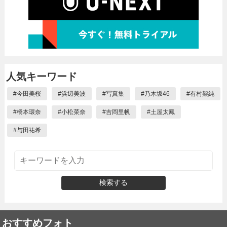
人気キーワード
#
今田美桜
#
浜辺美波
#
写真集
#
乃木坂46
#
有村架純
#
橋本環奈
#
小松菜奈
#
吉岡里帆
#
土屋太鳳
#
与田祐希
検索する
おすすめフォト