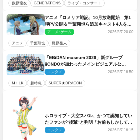
数原龍友
GENERATIONS
ライブ・コンサート
アニメ『ロメリア戦記』10月放送開始 第1
弾PV公開＆千葉翔也ら追加キャスト4人を発
表
アニメ･ゲーム
2026/8/7 20:00
アニメ
千葉翔也
梶原岳人
「EBiDAN museum 2026」新グループ
iiONDOが加わったメインビジュアル公
開！ 開催記念グッズラインナップも
エンタメ
2026/8/7 18:50
M！LK
超特急
SUPER★DRAGON
ホロライブ・大空スバル、かつて認知してい
たファンが“後輩”と判明「お前もしかしてあ
のときの？」
エンタメ
2026/8/7 18:15