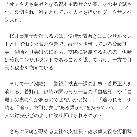
「死」さえも商品となる資本主義社会の闇。その中で試さ
れ、裏切られ、翻弄されていく人々を描いたダークサスペ
ンスだ。
桜井日奈子が演じるのは、伊崎が表向きにコンサルタン
トとして働く外資系企業で、経理を担当している斎藤良
美。伊崎と良美は恋に落ち、交際に発展するものの、伊崎
は暗殺コンサルタントであることを隠しており、一方で良
美も秘密を抱えている。
そして一ノ瀬颯は、警視庁捜査一課の刑事・菅野正人を
演じる。菅野は、伊崎が関わった一連の「自然死」や「自
殺」の裏に何かあるのではないかと疑う。「追われる」伊
崎と「追う」菅野は実は“ある繋がり”を持っていて―。2
人の対決がどのように繰り広げられるのか？
さらに伊崎が勤める会社の支社長・徳永貞夫役を河相我