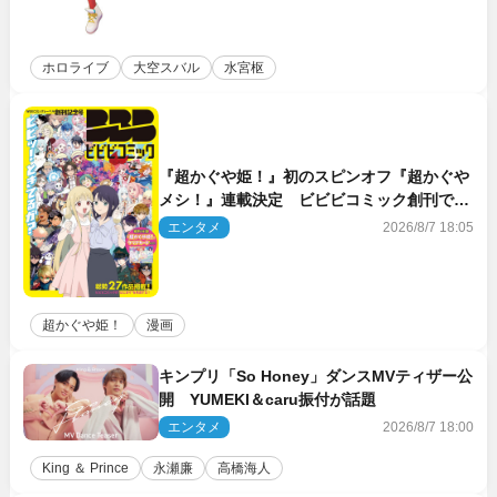
ホロライブ
大空スバル
水宮枢
『超かぐや姫！』初のスピンオフ『超かぐや
メシ！』連載決定 ビビビコミック創刊で31
作品一挙公開
エンタメ
2026/8/7 18:05
超かぐや姫！
漫画
キンプリ「So Honey」ダンスMVティザー公
開 YUMEKI＆caru振付が話題
エンタメ
2026/8/7 18:00
King ＆ Prince
永瀬廉
高橋海人