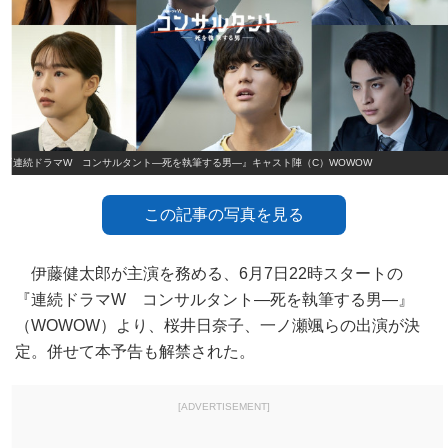
『連続ドラマW コンサルタント―死を執筆する男―』キャスト陣（C）WOWOW
この記事の写真を見る
伊藤健太郎が主演を務める、6月7日22時スタートの
『連続ドラマW コンサルタント―死を執筆する男―』
（WOWOW）より、桜井日奈子、一ノ瀬颯らの出演が決
定。併せて本予告も解禁された。
[ADVERTISEMENT]