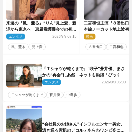
来週の『風、薫る』“りん”見上愛、新
二宮和也主演『８番出口
潟から東京へ 恵風看護婦会での初仕
本編ノーカット地上波初
事に向かう
気監督＆二宮コメント到
エンタメ
2026/8/8 08:15
映画
2
風、薫る
見上愛
８番出口
二宮和也
『Ｔシャツが乾くまで』“咲子”蒼井優、まさ
かの“再会”にあ然 ネットも動揺「びっくり
した!!」「今さら?!」（ネタバレあり）
エンタメ
2026/8/8 06:00
Ｔシャツが乾くまで
蒼井優
中島歩
“会社員のお姉さん”インフルエンサー美女、
透き通る素肌のデコルテあらわワンピ姿に反