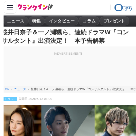
ニュース
特集
インタビュー
コラム
プレゼント
桜井日奈子＆一ノ瀬颯ら、連続ドラマW『コン
サルタント』出演決定！ 本予告解禁
[ADVERTISEMENT]
TOP
ニュース
桜井日奈子＆一ノ瀬颯ら、連続ドラマW『コンサルタント』出演決定！ 本
ドラマ
公開日 2026/5/12 08:00