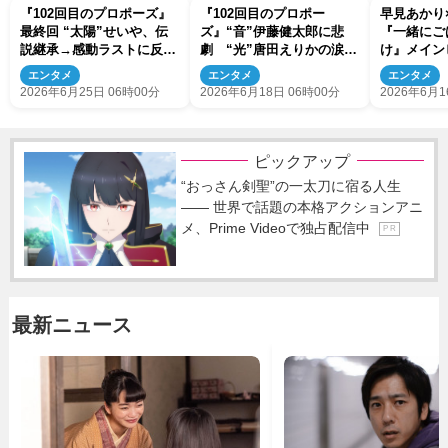
『102回目のプロポーズ』
『102回目のプロポー
早見あかり
最終回 “太陽”せいや、伝
ズ』“音”伊藤健太郎に悲
『一緒にご
説継承→感動ラストに反響
劇 “光”唐田えりかの涙に
け』メイン
「愛が大きすぎる」「泣い
騒然「最終回を待たずに」
禁 追加キ
エンタメ
エンタメ
エンタメ
た」（ネタバレあり）
「号泣」（ネタバレあり）
漣、岸明日
2026年6月25日 06時00分
2026年6月18日 06時00分
2026年6月1
ピックアップ
“おっさん剣聖”の一太刀に宿る人生
―― 世界で話題の本格アクションアニ
メ、Prime Videoで独占配信中
P R
最新ニュース