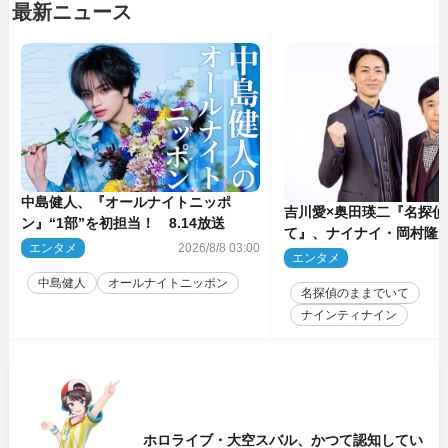
最新ニュース
中島健人、『オールナイトニッポ
吉川愛×奥田瑛二『名探偵
ン』“1部”を初担当！ 8.14放送
て』、ナイナイ・岡村隆
エンタメ
2026/8/8 03:00
のゲスト出演が決定！
エンタメ
2
中島健人
オールナイトニッポン
名探偵のままでいて
ナインティナイン
ホロライブ・大空スバル、かつて認知してい