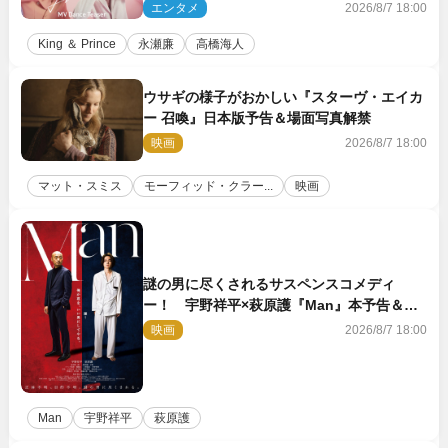
エンタメ
2026/8/7 18:00
King ＆ Prince
永瀬廉
高橋海人
ウサギの様子がおかしい『スターヴ・エイカ
ー 召喚』日本版予告＆場面写真解禁
映画
2026/8/7 18:00
マット・スミス
モーフィッド・クラー...
映画
謎の男に尽くされるサスペンスコメディ
ー！ 宇野祥平×萩原護『Man』本予告＆新
ビジュアル解禁
映画
2026/8/7 18:00
Man
宇野祥平
萩原護