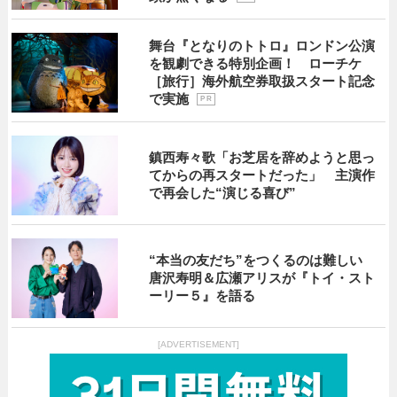
舞台『となりのトトロ』ロンドン公演
を観劇できる特別企画！ ローチケ
［旅行］海外航空券取扱スタート記念
で実施
P R
鎮西寿々歌「お芝居を辞めようと思っ
てからの再スタートだった」 主演作
で再会した“演じる喜び”
“本当の友だち”をつくるのは難しい
唐沢寿明＆広瀬アリスが『トイ・スト
ーリー５』を語る
[ADVERTISEMENT]