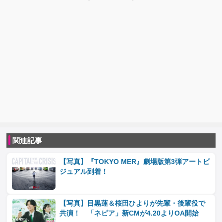
関連記事
【写真】『TOKYO MER』劇場版第3弾アートビ
ジュアル到着！
【写真】目黒蓮＆桜田ひよりが先輩・後輩役で
共演！ 「ネピア」新CMが4.20よりOA開始