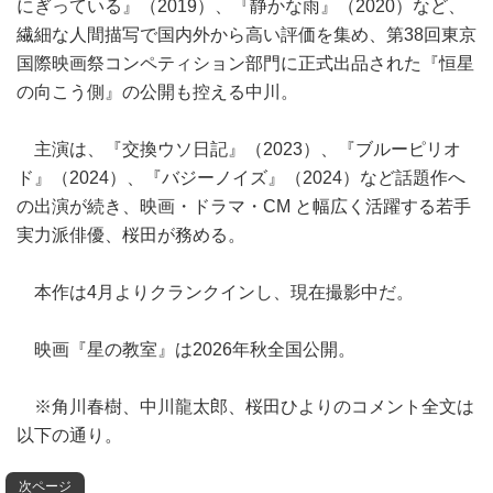
にぎっている』（2019）、『静かな雨』（2020）など、
繊細な人間描写で国内外から高い評価を集め、第38回東京
国際映画祭コンペティション部門に正式出品された『恒星
の向こう側』の公開も控える中川。
主演は、『交換ウソ日記』（2023）、『ブルーピリオ
ド』（2024）、『バジーノイズ』（2024）など話題作へ
の出演が続き、映画・ドラマ・CM と幅広く活躍する若手
実力派俳優、桜田が務める。
本作は4月よりクランクインし、現在撮影中だ。
映画『星の教室』は2026年秋全国公開。
※角川春樹、中川龍太郎、桜田ひよりのコメント全文は
以下の通り。
次ページ