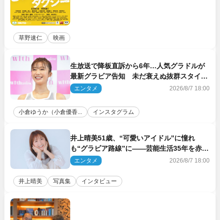
草野速仁
映画
生放送で降板直訴から6年…人気グラドルが
最新グラビア告知 未だ衰えぬ抜群スタイル
に反響
エンタメ
2026/8/7 18:00
小倉ゆうか（小倉優香...
インスタグラム
井上晴美51歳、“可愛いアイドル”に憧れ
も“グラビア路線”に――芸能生活35年を赤
裸々に語る 27年ぶりに写真集発売
エンタメ
2026/8/7 18:00
井上晴美
写真集
インタビュー