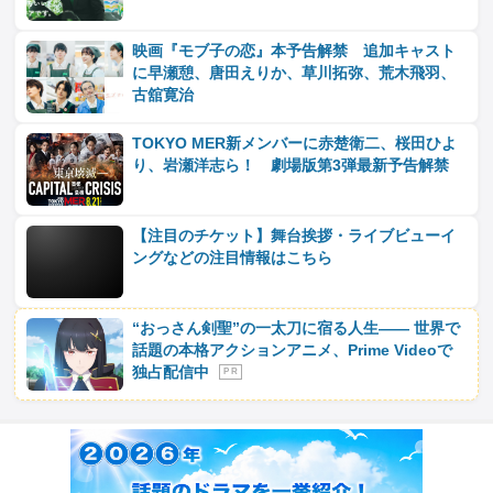
映画『モブ子の恋』本予告解禁 追加キャスト
に早瀬憩、唐田えりか、草川拓弥、荒木飛羽、
古舘寛治
TOKYO MER新メンバーに赤楚衛二、桜田ひよ
り、岩瀬洋志ら！ 劇場版第3弾最新予告解禁
【注目のチケット】舞台挨拶・ライブビューイ
ングなどの注目情報はこちら
“おっさん剣聖”の一太刀に宿る人生―― 世界で
話題の本格アクションアニメ、Prime Videoで
独占配信中
P R