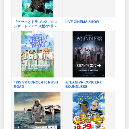
『ヒックとドラゴン2』in コ
LIVE CINEMA SHOW
ンサート＜アニメ版2作目＞
TWS VR CONCERT : RUSH
&TEAM VR CONCERT :
ROAD
BOUNDLESS