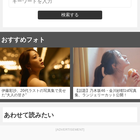
検索する
おすすめフォト
伊藤彩沙、20代ラストの写真集で見せ
【話題】乃木坂46・金川紗耶1st写真
た“大人の甘さ”
集、ランジェリーカット公開！
あわせて読みたい
[ADVERTISEMENT]