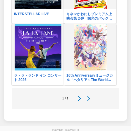
INTERSTELLAR LIVE
キネマかわにしプレミアム上
映会第２弾 栄光のバックホ
ーム
ラ・ラ・ランド イン コンサー
10th Anniversaryミュージカ
ト 2026
ル「ヘタリア～The World
Concert～」リバイバル・ビ
ューイング応援上映会
1 / 3
[ADVERTISEMENT]