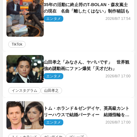
35年の活動に終止符のT-BOLAN・森友嵐士
の現在 名曲「離したくはない」制作秘話も
エンタメ
2026/8/7 17:54
TikTok
山田孝之「みなさん、ヤバいです」 世界観
強め謎動画にファン爆笑「天才だわ」
エンタメ
2026/8/7 17:00
インスタグラム
山田孝之
トム・ホランド＆ゼンデイヤ、英高級カント
リーハウスで結婚パーティー 結婚指輪を身
に着けたトムも初キャッチ
エンタメ
2026/8/7 17:00