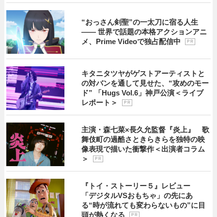
“おっさん剣聖”の一太刀に宿る人生
―― 世界で話題の本格アクションアニ
メ、Prime Videoで独占配信中
P R
キタニタツヤがゲストアーティストと
の対バンを通して見せた、“攻めのモー
ド” 「Hugs Vol.6」神戸公演＜ライブ
レポート＞
P R
主演・森七菜×長久允監督『炎上』 歌
舞伎町の過酷さときらきらを独特の映
像表現で描いた衝撃作＜出演者コラム
＞
P R
『トイ・ストーリー５』レビュー
「デジタルVSおもちゃ」の先にあ
る“時が流れても変わらないもの”に目
頭が熱くなる
P R