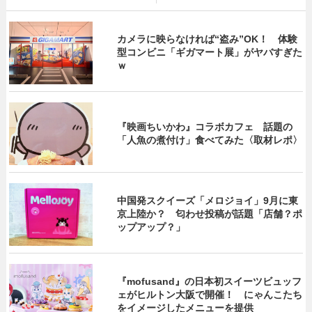
カメラに映らなければ“盗み”OK！ 体験
型コンビニ「ギガマート展」がヤバすぎた
ｗ
『映画ちいかわ』コラボカフェ 話題の
「人魚の煮付け」食べてみた〈取材レポ〉
中国発スクイーズ「メロジョイ」9月に東
京上陸か？ 匂わせ投稿が話題「店舗？ポ
ップアップ？」
『mofusand』の日本初スイーツビュッフ
ェがヒルトン大阪で開催！ にゃんこたち
をイメージしたメニューを提供