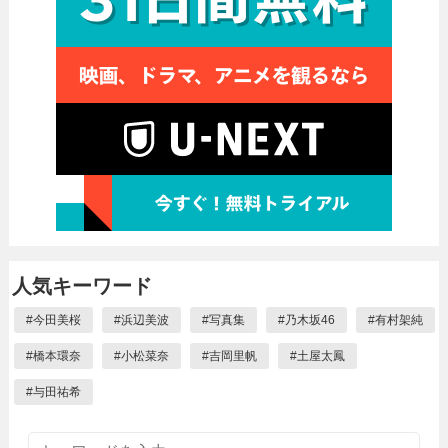
人気キーワード
#
今田美桜
#
浜辺美波
#
写真集
#
乃木坂46
#
有村架純
#
橋本環奈
#
小松菜奈
#
吉岡里帆
#
土屋太鳳
#
与田祐希