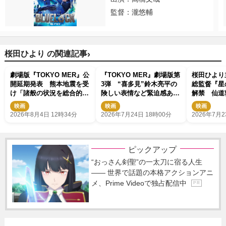
監督：瀧悠輔
›
桜田ひより の関連記事
劇場版『TOKYO MER』公
『TOKYO MER』劇場版第
桜田ひより
開延期発表 熊本地震を受
3弾 “喜多見”鈴木亮平の
総監督『星
け「諸般の状況を総合的に
険しい表情など緊迫感あふ
解禁 仙道
勘案し」
れる場面写真公開
人、小林虎
映画
映画
映画
キャスト発
2026年8月4日 12時34分
2026年7月24日 18時00分
2026年7月2
ピックアップ
“おっさん剣聖”の一太刀に宿る人生
―― 世界で話題の本格アクションアニ
メ、Prime Videoで独占配信中
P R