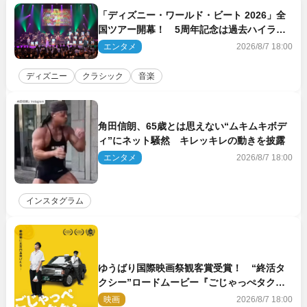
「ディズニー・ワールド・ビート 2026」全
国ツアー開幕！ 5周年記念は過去ハイライ
ト＆クルーズ旅を大満喫！【潜入レポート】
エンタメ
2026/8/7 18:00
ディズニー
クラシック
音楽
角田信朗、65歳とは思えない“ムキムキボデ
ィ”にネット騒然 キレッキレの動きを披露
エンタメ
2026/8/7 18:00
インスタグラム
ゆうばり国際映画祭観客賞受賞！ “終活タ
クシー”ロードムービー『ごじゃっぺタクシ
ー』10月公開＆予告解禁
映画
2026/8/7 18:00