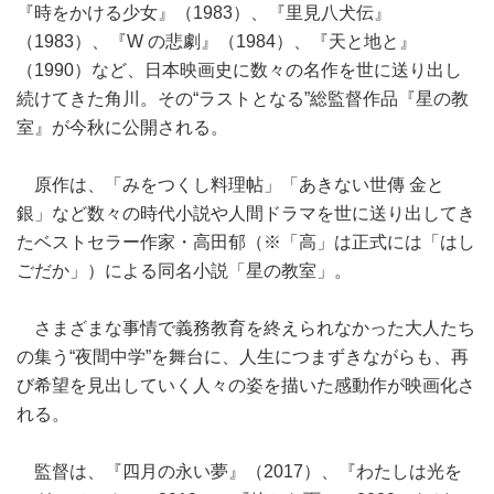
『時をかける少女』（1983）、『里見八犬伝』
（1983）、『W の悲劇』（1984）、『天と地と』
（1990）など、日本映画史に数々の名作を世に送り出し
続けてきた角川。その“ラストとなる”総監督作品『星の教
室』が今秋に公開される。
原作は、「みをつくし料理帖」「あきない世傳 金と
銀」など数々の時代小説や人間ドラマを世に送り出してき
たベストセラー作家・高田郁（※「高」は正式には「はし
ごだか」）による同名小説「星の教室」。
さまざまな事情で義務教育を終えられなかった大人たち
の集う“夜間中学”を舞台に、人生につまずきながらも、再
び希望を見出していく人々の姿を描いた感動作が映画化さ
れる。
監督は、『四月の永い夢』（2017）、『わたしは光を