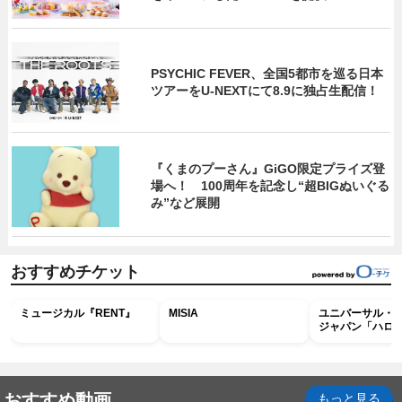
PSYCHIC FEVER、全国5都市を巡る日本
ツアーをU‐NEXTにて8.9に独占生配信！
『くまのプーさん』GiGO限定プライズ登
場へ！ 100周年を記念し“超BIGぬいぐる
み”など展開
おすすめチケット
ミュージカル『RENT』
MISIA
ユニバーサル・
ジャパン「ハロ
ホラー・ナイト 
ナイト～パス」
おすすめ動画
もっと見る