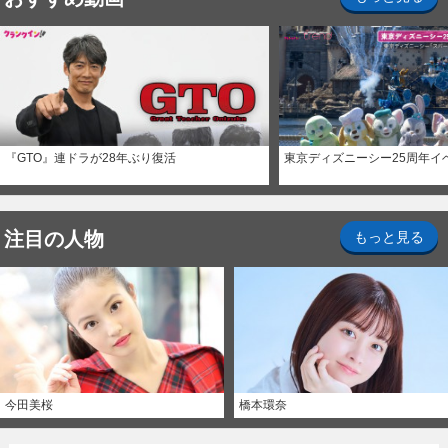
『GTO』連ドラが28年ぶり復活
東京ディズニーシー25周年イ
注目の人物
もっと見る
今田美桜
橋本環奈