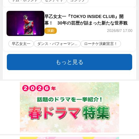
トム・ホランド
ゼンデイヤ
ゴシップ
早乙女太一『TOKYO INSIDE CLUB』開
幕！ 30年の芸歴が詰まった新たな世界観
演劇
2026/8/7 17:00
早乙女太一
ダンス・パフォーマン...
ローチケ演劇宣言！
もっと見る