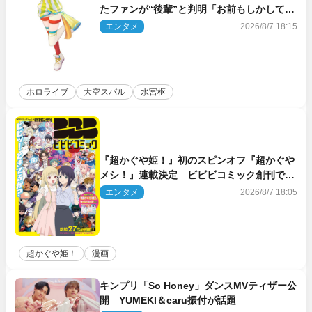
たファンが“後輩”と判明「お前もしかしてあ
のときの？」
エンタメ
2026/8/7 18:15
ホロライブ
大空スバル
水宮枢
『超かぐや姫！』初のスピンオフ『超かぐや
メシ！』連載決定 ビビビコミック創刊で31
作品一挙公開
エンタメ
2026/8/7 18:05
超かぐや姫！
漫画
キンプリ「So Honey」ダンスMVティザー公
開 YUMEKI＆caru振付が話題