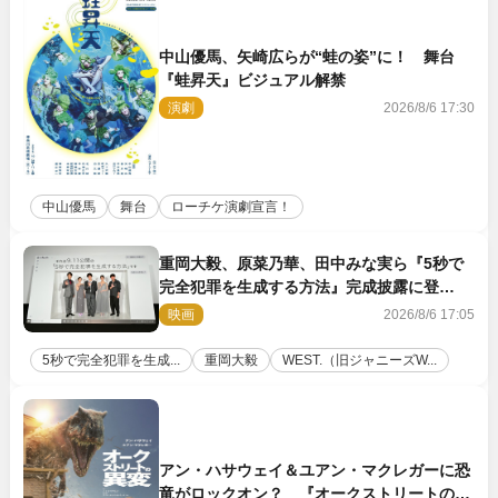
中山優馬、矢崎広らが“蛙の姿”に！ 舞台
『蛙昇天』ビジュアル解禁
演劇
2026/8/6 17:30
中山優馬
舞台
ローチケ演劇宣言！
重岡大毅、原菜乃華、田中みな実ら『5秒で
完全犯罪を生成する方法』完成披露に登
壇！ それぞれのAI活用術も発表
映画
2026/8/6 17:05
5秒で完全犯罪を生成...
重岡大毅
WEST.（旧ジャニーズW...
アン・ハサウェイ＆ユアン・マクレガーに恐
竜がロックオン？ 『オークストリートの異