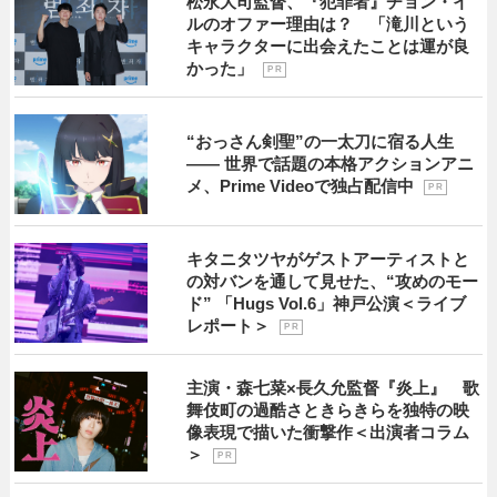
松永大司監督、『犯罪者』チョン・イ
ルのオファー理由は？ 「滝川という
キャラクターに出会えたことは運が良
かった」
P R
“おっさん剣聖”の一太刀に宿る人生
―― 世界で話題の本格アクションアニ
メ、Prime Videoで独占配信中
P R
キタニタツヤがゲストアーティストと
の対バンを通して見せた、“攻めのモー
ド” 「Hugs Vol.6」神戸公演＜ライブ
レポート＞
P R
主演・森七菜×長久允監督『炎上』 歌
舞伎町の過酷さときらきらを独特の映
像表現で描いた衝撃作＜出演者コラム
＞
P R