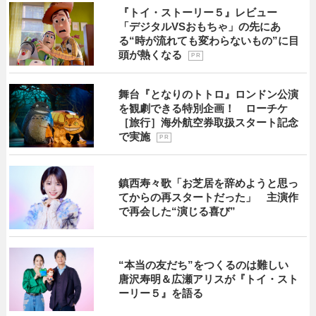
『トイ・ストーリー５』レビュー
「デジタルVSおもちゃ」の先にあ
る“時が流れても変わらないもの”に目
頭が熱くなる
P R
舞台『となりのトトロ』ロンドン公演
を観劇できる特別企画！ ローチケ
［旅行］海外航空券取扱スタート記念
で実施
P R
鎮西寿々歌「お芝居を辞めようと思っ
てからの再スタートだった」 主演作
で再会した“演じる喜び”
“本当の友だち”をつくるのは難しい
唐沢寿明＆広瀬アリスが『トイ・スト
ーリー５』を語る