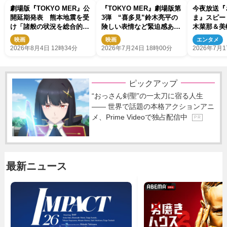
劇場版『TOKYO MER』公
『TOKYO MER』劇場版第
今夜放送『
開延期発表 熊本地震を受
3弾 “喜多見”鈴木亮平の
ま』スピー
け「諸般の状況を総合的に
険しい表情など緊迫感あふ
木菜那＆美
勘案し」
れる場面写真公開
場 妹・美
映画
映画
エンタメ
ードについ
2026年8月4日 12時34分
2026年7月24日 18時00分
2026年7月1
でした（笑
ピックアップ
“おっさん剣聖”の一太刀に宿る人生
―― 世界で話題の本格アクションアニ
メ、Prime Videoで独占配信中
P R
最新ニュース