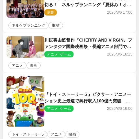
切る！ ネルケプランニング「夏休み！オ
ン・ワークショップ2026」レポート【最終
演劇
2026/8/6 17:00
日】
ネルケプランニング
取材
川尻将由監督作『CHERRY AND VIRGIN』フ
ァンタジア国際映画祭・長編アニメ部門で観
客賞・金賞受賞！
アニメ･ゲーム
2026/8/6 16:15
アニメ
映画
『トイ・ストーリー５』ピクサー・アニメー
ション史上最速で興行収入100億円突破 シ
リーズNo.1興収が目前
アニメ･ゲーム
2026/8/6 16:00
トイ・ストーリー5
アニメ
映画