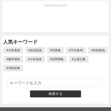
[ADVERTISEMENT]
人気キーワード
#
今田美桜
#
浜辺美波
#
写真集
#
乃木坂46
#
有村架純
#
橋本環奈
#
小松菜奈
#
吉岡里帆
#
土屋太鳳
#
与田祐希
検索する