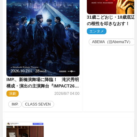
31歳こどおじ・18歳底辺Yo
の根性を叩きなおす！ 
ス』第2弾コーチ陣発表
エンタメ
2
ABEMA（旧AbemaTV）
IMP.、新橋演舞場に降臨！ 滝沢秀明
構成・演出の主演舞台『IMPACT26』
上演決定
演劇
2026/8/7 04:00
IMP.
CLASS SEVEN