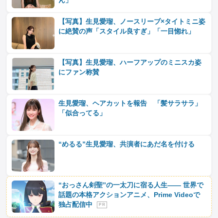
ん」
【写真】生見愛瑠、ノースリーブ×タイトミニ姿
に絶賛の声「スタイル良すぎ」「一目惚れ」
【写真】生見愛瑠、ハーフアップのミニスカ姿
にファン称賛
生見愛瑠、ヘアカットを報告 「髪サラサラ」
「似合ってる」
“めるる”生見愛瑠、共演者にあだ名を付ける
“おっさん剣聖”の一太刀に宿る人生―― 世界で
話題の本格アクションアニメ、Prime Videoで
独占配信中
P R