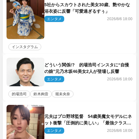
5社からスカウトされた美女30歳、艶やかな
浴衣姿に反響「可愛過ぎるすぅ」
エンタメ
2026/8/6 18:00
インスタグラム
どういう関係!? 的場浩司インスタに“自慢
の娘”元乃木坂46美女2人が登場し反響
エンタメ
2026/8/6 18:00
的場浩司
鈴木絢音
堀未央奈
元夫はプロ野球監督 54歳美魔女モデルにネ
ット衝撃「圧倒的に美しい」「最強クラス」
「うっとり」
エンタメ
2026/8/6 18:00