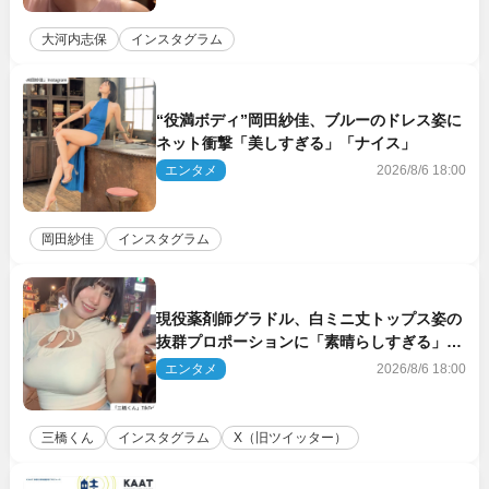
大河内志保
インスタグラム
“役満ボディ”岡田紗佳、ブルーのドレス姿に
ネット衝撃「美しすぎる」「ナイス」
エンタメ
2026/8/6 18:00
岡田紗佳
インスタグラム
現役薬剤師グラドル、白ミニ丈トップス姿の
抜群プロポーションに「素晴らしすぎる」
「すっっっご！」とネット絶賛
エンタメ
2026/8/6 18:00
三橋くん
インスタグラム
X（旧ツイッター）