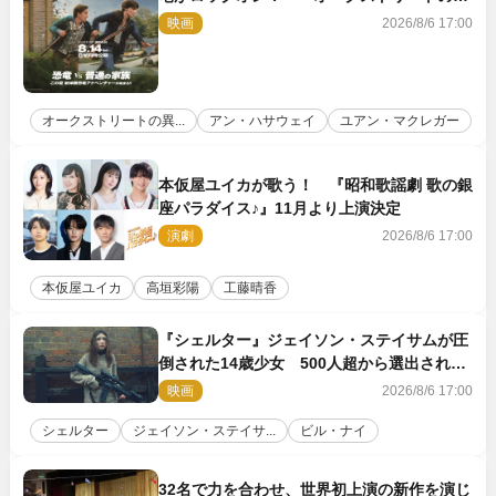
変』新ビジュアル＆本編映像初解禁
映画
2026/8/6 17:00
オークストリートの異...
アン・ハサウェイ
ユアン・マクレガー
本仮屋ユイカが歌う！ 『昭和歌謡劇 歌の銀
座パラダイス♪』11月より上演決定
演劇
2026/8/6 17:00
本仮屋ユイカ
高垣彩陽
工藤晴香
『シェルター』ジェイソン・ステイサムが圧
倒された14歳少女 500人超から選出された
新鋭ボディ・レイ・ブレスナックとは
映画
2026/8/6 17:00
シェルター
ジェイソン・ステイサ...
ビル・ナイ
32名で力を合わせ、世界初上演の新作を演じ