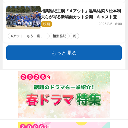
相葉雅紀主演『４アウト』黒島結菜＆松本利
夫らが写る新場面カット公開 キャスト登壇
イベントも決定
映画
2026/8/6 16:00
4アウト ─もう一度、...
相葉雅紀
嵐
もっと見る