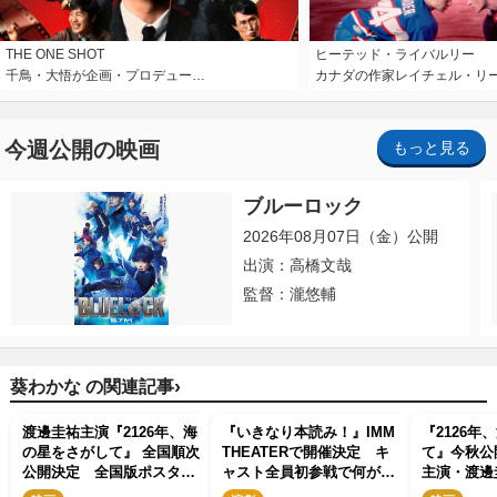
THE ONE SHOT
ヒーテッド・ライバルリー
千鳥・大悟が企画・プロデュー…
カナダの作家レイチェル・リ
今週公開の映画
もっと見る
ブルーロック
2026年08月07日（金）公開
出演：高橋文哉
監督：瀧悠輔
›
葵わかな の関連記事
渡邊圭祐主演『2126年、海
『いきなり本読み！』IMM
『2126年
の星をさがして』 全国順次
THEATERで開催決定 キ
て』今秋公
公開決定 全国版ポスター
ャスト全員初参戦で何が起
主演・渡邊
解禁
こるか分からない120分
路に「もう