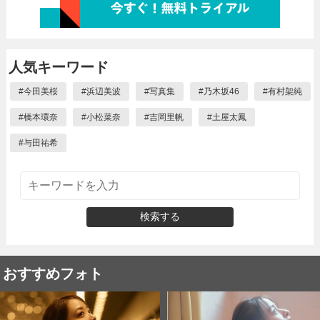
人気キーワード
#
今田美桜
#
浜辺美波
#
写真集
#
乃木坂46
#
有村架純
#
橋本環奈
#
小松菜奈
#
吉岡里帆
#
土屋太鳳
#
与田祐希
検索する
おすすめフォト