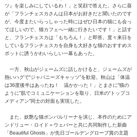
ツ』を楽しみにしているわ！」と笑顔で答えた。さらに葵
が「フランチェスカさんは日本がお好きだと聞いたのです
が、今度またいらっしゃった時にはぜひ日本の猫にも会っ
てほしいので、猫カフェへ一緒に行きたいです！」と話す
と、フランチェスカは「もちろん！」と即答。度々来日を
しているフランチェスカを自身も大好きな猫のおすすめス
ポットに誘うかわいらしい一幕もあった。
一方、秋山がジェームズに話しかけると、ジェームズが
熱いハグで“ジャパニーズキャッツ”を歓迎。秋山は「体温
は36度後半はあったね！ 温かかった！」とまさに“猫の
ように”肌でコミュニケーションを取り、日米の“トップコ
メディアン”同士の対面も実現した。
また、妖艶な猫ボンバルリーナを演じ、本作のためにア
ンドリュー・ロイド＝ウェバーと共に共同制作した新曲
「Beautiful Ghosts」が先日ゴールデングローブ賞の主題