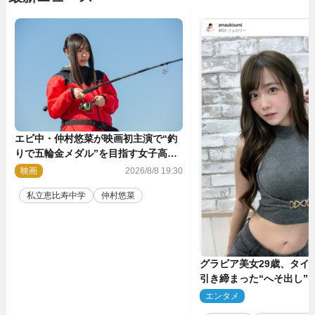
エビ中・仲村悠菜が映画初主演で“釣
りで五輪金メダル”を目指す女子高生
に！ 映画『つりこまち』今秋公開
映画
2026/8/8 19:30
私立恵比寿中学
仲村悠菜
グラビア美女29歳、タイ
引き締まった“へそ出し”
「可愛い過ぎる」
エンタメ
2