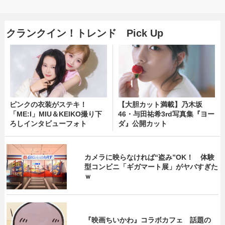
クランクイン！トレンド Pick Up
ピンクの衣装がステキ！
【大胆カット満載】乃木坂
「ME:I」MIU＆KEIKO撮り下
46・与田祐希3rd写真集『ヨー
ろしインタビューフォト
ダ』公開カット
カメラに映らなければ“盗み”OK！ 体験
型コンビニ「ギガマート展」がヤバすぎた
ｗ
『映画ちいかわ』コラボカフェ 話題の