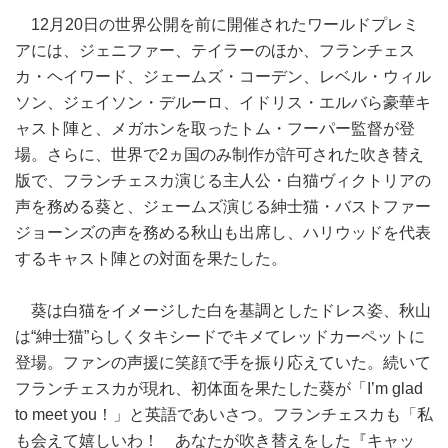
12月20日の世界公開を前に開催されたワールドプレミ
アには、ジェニファー、テイラーのほか、フランチェス
カ・ヘイワード、ジェームズ・コーデン、レベル・ウィル
ソン、ジェイソン・デルーロ、イドリス・エルバら豪華キ
ャスト陣と、メガホンを取ったトム・フーパー監督が登
場。さらに、世界で2ヵ国のみ制作が許可された吹き替え
版で、フランチェスカ演じる主人公・白猫ヴィクトリアの
声を務める葵と、ジェームズ演じる紳士猫・バストファー
ジョーンズの声を務める秋山も出席し、ハリウッドを代表
するキャスト陣との対面を果たした。
葵は白猫をイメージした白を基調としたドレス姿、秋山
は“紳士猫”らしくタキシードでキメてレッドカーペットに
登場。ファンの声援に笑顔で手を振り応えていた。続いて
フランチェスカが現れ、初体面を果たした葵が「I’m glad
to meet you！」と英語であいさつ。フランチェスカも「私
も会えて嬉しいわ！ あなたが吹き替えをした『キャッ