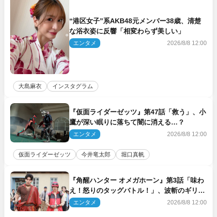
“港区女子”系AKB48元メンバー38歳、清楚
な浴衣姿に反響「相変わらず美しい」
エンタメ
2026/8/8 12:00
大島麻衣
インスタグラム
『仮面ライダーゼッツ』第47話「救う」、小
鷹が深い眠りに落ちて闇に消える…？
エンタメ
2026/8/8 12:00
仮面ライダーゼッツ
今井竜太郎
堀口真帆
『角醒ハンター オメガホーン』第3話「味わ
え！怒りのタッグバトル！」、波斬のギリコ
がハンターバトルを挑んできた！
エンタメ
2026/8/8 12:00