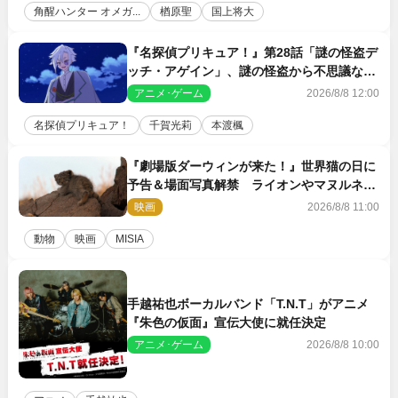
角醒ハンター オメガ...
楢原聖
国上将大
『名探偵プリキュア！』第28話「謎の怪盗デ
ッチ・アゲイン」、謎の怪盗から不思議な予
告状が届く
アニメ･ゲーム
2026/8/8 12:00
名探偵プリキュア！
千賀光莉
本渡楓
『劇場版ダーウィンが来た！』世界猫の日に
予告＆場面写真解禁 ライオンやマヌルネコ
の赤ちゃんが大集合
映画
2026/8/8 11:00
動物
映画
MISIA
手越祐也ボーカルバンド「T.N.T」がアニメ
『朱色の仮面』宣伝大使に就任決定
アニメ･ゲーム
2026/8/8 10:00