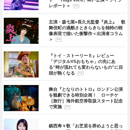
レポート＞
P R
主演・森七菜×長久允監督『炎上』 歌
舞伎町の過酷さときらきらを独特の映
像表現で描いた衝撃作＜出演者コラム
＞
P R
『トイ・ストーリー５』レビュー
「デジタルVSおもちゃ」の先にあ
る“時が流れても変わらないもの”に目
頭が熱くなる
P R
舞台『となりのトトロ』ロンドン公演
を観劇できる特別企画！ ローチケ
［旅行］海外航空券取扱スタート記念
で実施
P R
鎮西寿々歌「お芝居を辞めようと思っ