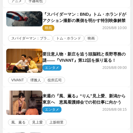
アニメ
手越祐也
『スパイダーマン：BND』トム・ホランドが
アクション撮影の裏側を明かす特別映像解禁
映画
2026/8/8 10:00
スパイダーマン：ブラ...
トム・ホランド
映画
要注意人物・新庄を追う頭脳戦と長野専務の
謎――『VIVANT』第12話を振り返る！
エンタメ
2026/8/8 09:00
VIVANT
堺雅人
役所広司
来週の『風、薫る』“りん”見上愛、新潟から
東京へ 恵風看護婦会での初仕事に向かう
エンタメ
2026/8/8 08:15
風、薫る
見上愛
上坂樹里