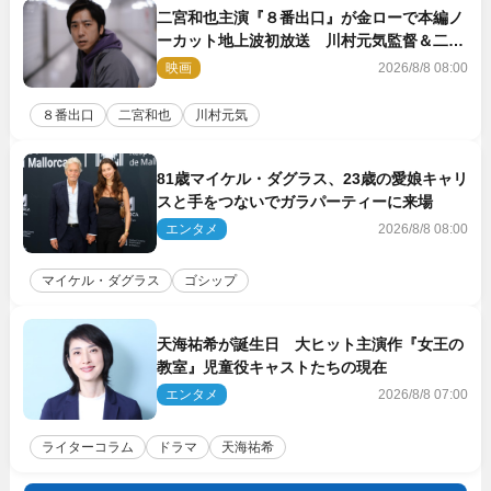
二宮和也主演『８番出口』が金ローで本編ノ
ーカット地上波初放送 川村元気監督＆二宮
コメント到着
映画
2026/8/8 08:00
８番出口
二宮和也
川村元気
81歳マイケル・ダグラス、23歳の愛娘キャリ
スと手をつないでガラパーティーに来場
エンタメ
2026/8/8 08:00
マイケル・ダグラス
ゴシップ
天海祐希が誕生日 大ヒット主演作『女王の
教室』児童役キャストたちの現在
エンタメ
2026/8/8 07:00
ライターコラム
ドラマ
天海祐希