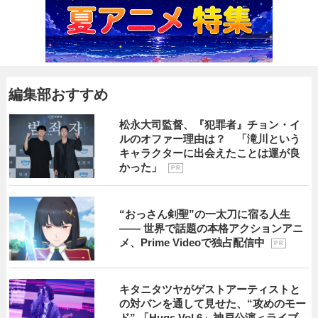
編集部おすすめ
松永大司監督、『犯罪者』チョン・イ
ルのオファー理由は？ 「滝川という
キャラクターに出会えたことは運が良
かった」
P R
“おっさん剣聖”の一太刀に宿る人生
―― 世界で話題の本格アクションアニ
メ、Prime Videoで独占配信中
P R
キタニタツヤがゲストアーティストと
の対バンを通して見せた、“攻めのモー
ド” 「Hugs Vol.6」神戸公演＜ライブ