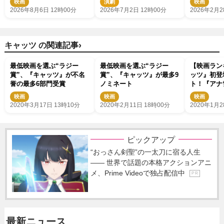
映画
演劇
映画
に!?
2026年8月6日 12時00分
2026年7月2日 12時00分
2026年2月2
›
キャッツ の関連記事
最低映画を選ぶ“ラジー
最低映画を選ぶ“ラジー
【映画ラン
賞”、『キャッツ』が不名
賞”、『キャッツ』が最多9
ッツ』初登
誉の最多6部門受賞
ノミネート
ト！『アナ
1000万人
映画
映画
映画
2020年3月17日 13時10分
2020年2月11日 18時00分
2020年1月2
ピックアップ
“おっさん剣聖”の一太刀に宿る人生
―― 世界で話題の本格アクションアニ
メ、Prime Videoで独占配信中
P R
最新ニュース