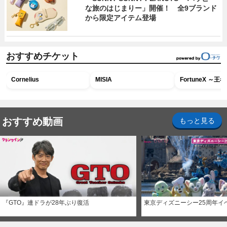
な旅のはじまりー」開催！ 全9ブランド
から限定アイテム登場
おすすめチケット
Cornelius
MISIA
FortuneX ～
おすすめ動画
もっと見る
『GTO』連ドラが28年ぶり復活
東京ディズニーシー25周年イ