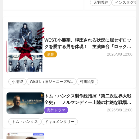
天羽希純
インスタグラ
WEST.小瀧望、弾圧される状況に屈せずロッ
クを愛する男を体現！ 主演舞台『ロックン
ロール』ビジュアル解禁
演劇
2026/8/8 12:00
小瀧望
WEST.（旧ジャニーズW...
村川絵梨
トム・ハンクス製作総指揮『第二次世界大戦
全史』 ノルマンディー上陸の壮絶な戦場を
収めた特別映像解禁
海外ドラマ
2026/8/8 12:00
トム・ハンクス
ドキュメンタリー