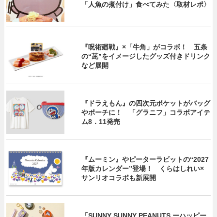
「人魚の煮付け」食べてみた〈取材レポ〉
『呪術廻戦』×「牛角」がコラボ！ 五条
の“茈”をイメージしたグッズ付きドリンク
など展開
『ドラえもん』の四次元ポケットがバッグ
やポーチに！ 「グラニフ」コラボアイテ
ム8．11発売
『ムーミン』やピーターラビットの“2027
年版カレンダー”登場！ くらはしれい×
サンリオコラボも新展開
「SUNNY SUNNY PEANUTS ーハッピー