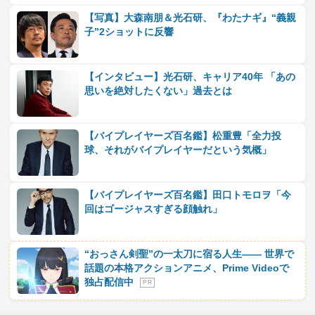
【写真】大森南朋＆光石研、『わたナギ』“義親
子”2ショットに反響
【インタビュー】光石研、キャリア40年 「あの
思いを絶対したくない」過去とは
【バイプレイヤーズ百名鑑】松重豊「全力投
球、それがバイプレイヤーだという気概」
【バイプレイヤーズ百名鑑】田口トモロヲ「今
回はゴージャスすぎる顔触れ」
“おっさん剣聖”の一太刀に宿る人生―― 世界で
話題の本格アクションアニメ、Prime Videoで
独占配信中
P R