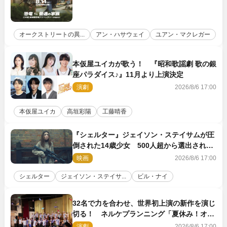
オークストリートの異...
アン・ハサウェイ
ユアン・マクレガー
本仮屋ユイカが歌う！ 『昭和歌謡劇 歌の銀
座パラダイス♪』11月より上演決定
演劇
2026/8/6 17:00
本仮屋ユイカ
高垣彩陽
工藤晴香
『シェルター』ジェイソン・ステイサムが圧
倒された14歳少女 500人超から選出された
新鋭ボディ・レイ・ブレスナックとは
映画
2026/8/6 17:00
シェルター
ジェイソン・ステイサ...
ビル・ナイ
32名で力を合わせ、世界初上演の新作を演じ
切る！ ネルケプランニング「夏休み！オ
ン・ワークショップ2026」レポート【最終
演劇
2026/8/6 17:00