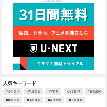
[ADVERTISEMENT]
人気キーワード
#
今田美桜
#
浜辺美波
#
写真集
#
乃木坂46
#
有村架純
#
橋本環奈
#
小松菜奈
#
吉岡里帆
#
土屋太鳳