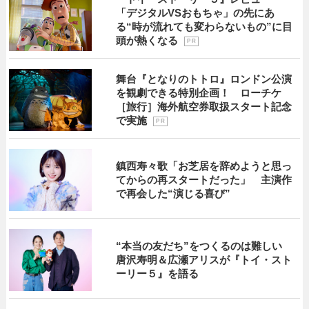
「デジタルVSおもちゃ」の先にあ
る“時が流れても変わらないもの”に目
頭が熱くなる
P R
舞台『となりのトトロ』ロンドン公演
を観劇できる特別企画！ ローチケ
［旅行］海外航空券取扱スタート記念
で実施
P R
鎮西寿々歌「お芝居を辞めようと思っ
てからの再スタートだった」 主演作
で再会した“演じる喜び”
“本当の友だち”をつくるのは難しい
唐沢寿明＆広瀬アリスが『トイ・スト
ーリー５』を語る