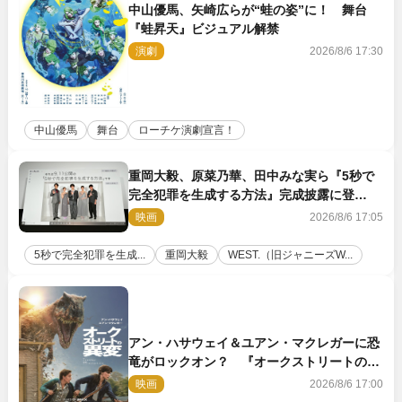
中山優馬、矢崎広らが“蛙の姿”に！ 舞台
『蛙昇天』ビジュアル解禁
演劇
2026/8/6 17:30
中山優馬
舞台
ローチケ演劇宣言！
重岡大毅、原菜乃華、田中みな実ら『5秒で
完全犯罪を生成する方法』完成披露に登
壇！ それぞれのAI活用術も発表
映画
2026/8/6 17:05
5秒で完全犯罪を生成...
重岡大毅
WEST.（旧ジャニーズW...
アン・ハサウェイ＆ユアン・マクレガーに恐
竜がロックオン？ 『オークストリートの異
変』新ビジュアル＆本編映像初解禁
映画
2026/8/6 17:00