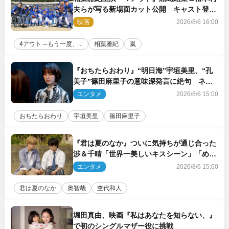
夫らが写る新場面カット公開 キャスト登壇
イベントも決定
映画
2026/8/6 16:00
4アウト ─もう一度、...
相葉雅紀
嵐
『おちたらおわり』“明日海”宇垣美里、“孔
美子”篠田麻里子の意味深発言に絶句 ネッ
ト驚き「まさか」「意外な展開」
エンタメ
2026/8/6 15:00
おちたらおわり
宇垣美里
篠田麻里子
『君は夏のなか』ついに気持ちが通じ合った
渉＆千晴「世界一美しいキスシーン」「めっ
ちゃキュン」反響続々
エンタメ
2026/8/6 15:00
君は夏のなか
奥智哉
杢代和人
堀田真由、映画『私はあなたを知らない、』
で初のシングルマザー役に挑戦