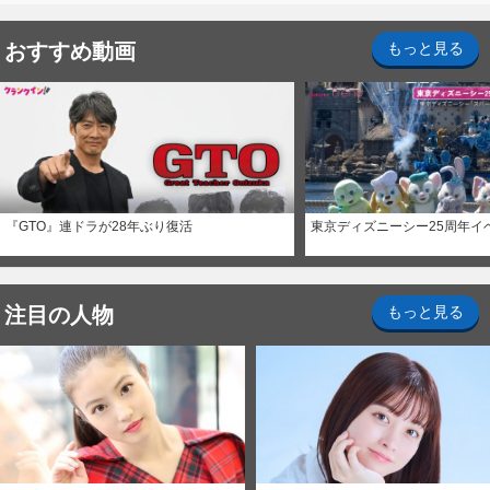
おすすめ動画
もっと見る
『GTO』連ドラが28年ぶり復活
東京ディズニーシー25周年イ
注目の人物
もっと見る