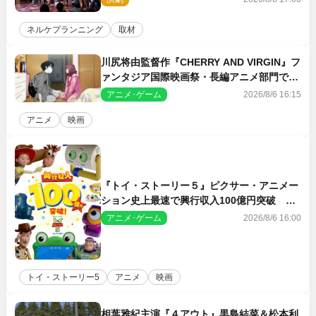
日】
ネルケプランニング
取材
川尻将由監督作『CHERRY AND VIRGIN』フ
ァンタジア国際映画祭・長編アニメ部門で観
客賞・金賞受賞！
アニメ･ゲーム
2026/8/6 16:15
アニメ
映画
『トイ・ストーリー５』ピクサー・アニメー
ション史上最速で興行収入100億円突破 シ
リーズNo.1興収が目前
アニメ･ゲーム
2026/8/6 16:00
トイ・ストーリー5
アニメ
映画
相葉雅紀主演『４アウト』黒島結菜＆松本利