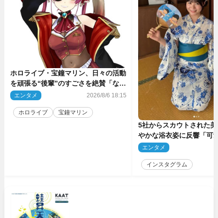
ホロライブ・宝鐘マリン、日々の活動
を頑張る“後輩”のすごさを絶賛「なろ
う系主人公まである」
エンタメ
2026/8/6 18:15
ホロライブ
宝鐘マリン
5社からスカウトされた美
やかな浴衣姿に反響「可
ぅ」
エンタメ
2
インスタグラム