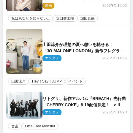
映画
2026/8/6 15:00
私はあなたを知らない...
坂口健太郎
堀田真由
山田涼介が理想の夏へ想いを馳せる！
「JO MALONE LONDON」新作フレグラン
スを体験
エンタメ
2026/8/6 14:55
山田涼介
Hey！Say！JUMP
イベント
リトグリ、新作アルバム『BREATH』先行曲
「CHERRY COKE」8.19配信決定！ eill書
き下ろしのラブソング
エンタメ
2026/8/6 14:20
音楽
Little Glee Monster