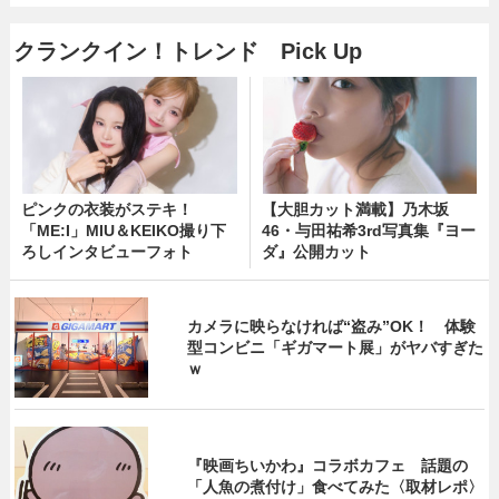
クランクイン！トレンド Pick Up
ピンクの衣装がステキ！
【大胆カット満載】乃木坂
「ME:I」MIU＆KEIKO撮り下
46・与田祐希3rd写真集『ヨー
ろしインタビューフォト
ダ』公開カット
カメラに映らなければ“盗み”OK！ 体験
型コンビニ「ギガマート展」がヤバすぎた
ｗ
『映画ちいかわ』コラボカフェ 話題の
「人魚の煮付け」食べてみた〈取材レポ〉