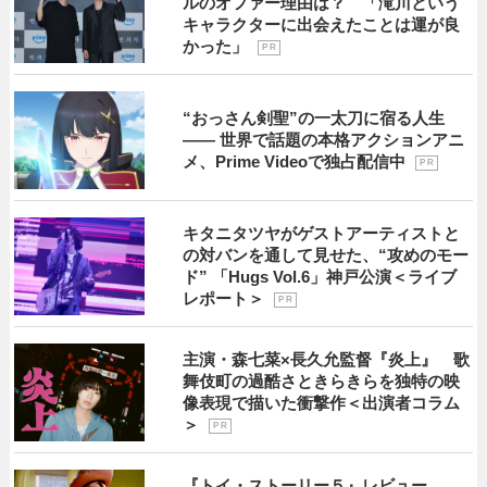
ルのオファー理由は？ 「滝川という
キャラクターに出会えたことは運が良
かった」
P R
“おっさん剣聖”の一太刀に宿る人生
―― 世界で話題の本格アクションアニ
メ、Prime Videoで独占配信中
P R
キタニタツヤがゲストアーティストと
の対バンを通して見せた、“攻めのモー
ド” 「Hugs Vol.6」神戸公演＜ライブ
レポート＞
P R
主演・森七菜×長久允監督『炎上』 歌
舞伎町の過酷さときらきらを独特の映
像表現で描いた衝撃作＜出演者コラム
＞
P R
『トイ・ストーリー５』レビュー