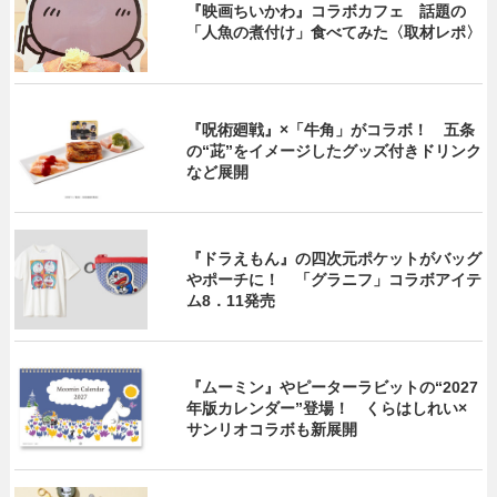
『映画ちいかわ』コラボカフェ 話題の
「人魚の煮付け」食べてみた〈取材レポ〉
『呪術廻戦』×「牛角」がコラボ！ 五条
の“茈”をイメージしたグッズ付きドリンク
など展開
『ドラえもん』の四次元ポケットがバッグ
やポーチに！ 「グラニフ」コラボアイテ
ム8．11発売
『ムーミン』やピーターラビットの“2027
年版カレンダー”登場！ くらはしれい×
サンリオコラボも新展開