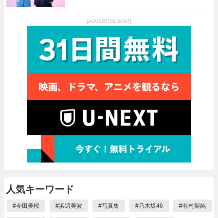
[ADVERTISEMENT]
人気キーワード
#
今田美桜
#
浜辺美波
#
写真集
#
乃木坂46
#
有村架純