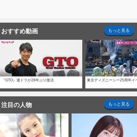
おすすめ動画
もっと見る
『GTO』連ドラが28年ぶり復活
東京ディズニーシー25周年イ
注目の人物
もっと見る