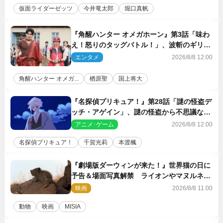
仮面ライダーゼッツ
今井竜太郎
堀口真帆
『角醒ハンター オメガホーン』第3話「味わ
え！怒りのタッグバトル！」、波斬のギリコ
がハンターバトルを挑んできた！
エンタメ
2026/8/8 12:00
角醒ハンター オメガ...
楢原聖
国上将大
『名探偵プリキュア！』第28話「謎の怪盗デ
ッチ・アゲイン」、謎の怪盗から不思議な予
告状が届く
アニメ･ゲーム
2026/8/8 12:00
名探偵プリキュア！
千賀光莉
本渡楓
『劇場版ダーウィンが来た！』世界猫の日に
予告＆場面写真解禁 ライオンやマヌルネコ
の赤ちゃんが大集合
映画
2026/8/8 11:00
動物
映画
MISIA