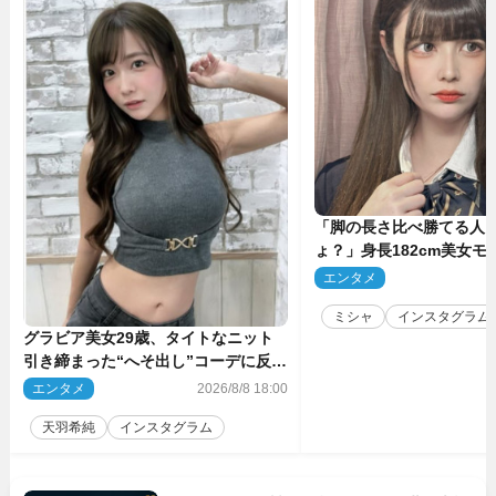
「脚の長さ比べ勝てる人
ょ？」身長182cm美女モ
のプロポーションにネッ
エンタメ
2
ミシャ
インスタグラム
グラビア美女29歳、タイトなニット
引き締まった“へそ出し”コーデに反響
「可愛い過ぎる」
エンタメ
2026/8/8 18:00
天羽希純
インスタグラム