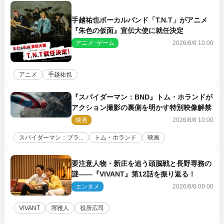
手越祐也ボーカルバンド「T.N.T」がアニメ
『朱色の仮面』宣伝大使に就任決定
アニメ･ゲーム
2026/8/8 10:00
アニメ
手越祐也
『スパイダーマン：BND』トム・ホランドが
アクション撮影の裏側を明かす特別映像解禁
映画
2026/8/8 10:00
スパイダーマン：ブラ...
トム・ホランド
映画
要注意人物・新庄を追う頭脳戦と長野専務の
謎――『VIVANT』第12話を振り返る！
エンタメ
2026/8/8 09:00
VIVANT
堺雅人
役所広司