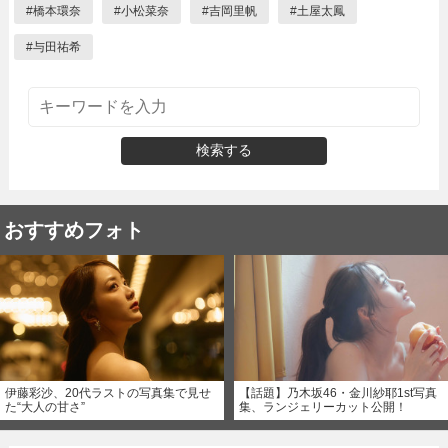
#
橋本環奈
#
小松菜奈
#
吉岡里帆
#
土屋太鳳
#
与田祐希
検索する
おすすめフォト
伊藤彩沙、20代ラストの写真集で見せ
【話題】乃木坂46・金川紗耶1st写真
た“大人の甘さ”
集、ランジェリーカット公開！