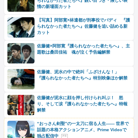
られなかった者たちへ』鋭い目つき・険しい表
情の新場面カット
【写真】阿部寛×林遣都が刑事役でバディ 『護
られなかった者たちへ』佐藤健を追い詰める新
カット
佐藤健×阿部寛『護られなかった者たちへ』、主
題歌は桑田佳祐 魂が泣く予告編解禁
佐藤健、泥水の中で絶叫「ふざけんな！」
『護られなかった者たちへ』特別映像ほか解禁
佐藤健が泥水に顔を押し付けられ叫ぶ！ 怒
り、そして涙『護られなかった者たちへ』特報
解禁
“おっさん剣聖”の一太刀に宿る人生―― 世界で
話題の本格アクションアニメ、Prime Videoで
独占配信中
P R