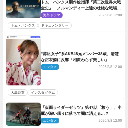
トム・ハンクス製作総指揮『第二次世界大戦
全史』 ノルマンディー上陸の壮絶な戦場を
収めた特別映像解禁
海外ドラマ
2026/8/8 12:00
トム・ハンクス
ドキュメンタリー
“港区女子”系AKB48元メンバー38歳、清楚
な浴衣姿に反響「相変わらず美しい」
エンタメ
2026/8/8 12:00
大島麻衣
インスタグラム
『仮面ライダーゼッツ』第47話「救う」、小
鷹が深い眠りに落ちて闇に消える…？
エンタメ
2026/8/8 12:00