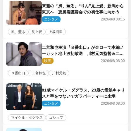
来週の『風、薫る』“りん”見上愛、新潟から
東京へ 恵風看護婦会での初仕事に向かう
エンタメ
2026/8/8 08:15
風、薫る
見上愛
上坂樹里
二宮和也主演『８番出口』が金ローで本編ノ
ーカット地上波初放送 川村元気監督＆二宮
コメント到着
映画
2026/8/8 08:00
８番出口
二宮和也
川村元気
81歳マイケル・ダグラス、23歳の愛娘キャリ
スと手をつないでガラパーティーに来場
エンタメ
2026/8/8 08:00
マイケル・ダグラス
ゴシップ