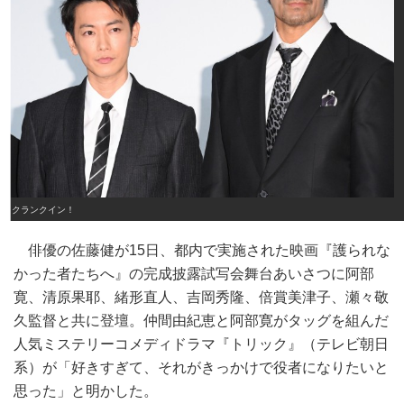
クランクイン！
俳優の佐藤健が15日、都内で実施された映画『護られな
かった者たちへ』の完成披露試写会舞台あいさつに阿部
寛、清原果耶、緒形直人、吉岡秀隆、倍賞美津子、瀬々敬
久監督と共に登壇。仲間由紀恵と阿部寛がタッグを組んだ
人気ミステリーコメディドラマ『トリック』（テレビ朝日
系）が「好きすぎて、それがきっかけで役者になりたいと
思った」と明かした。