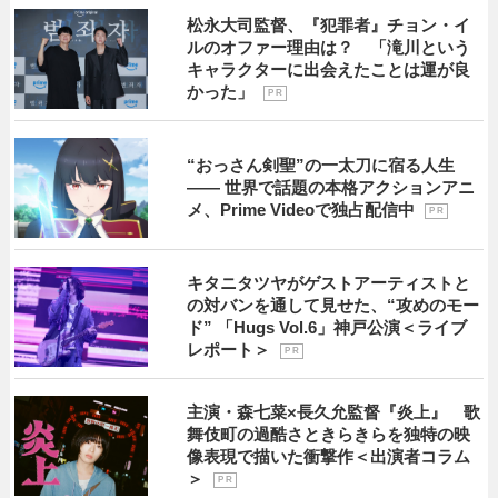
松永大司監督、『犯罪者』チョン・イ
ルのオファー理由は？ 「滝川という
キャラクターに出会えたことは運が良
かった」
P R
“おっさん剣聖”の一太刀に宿る人生
―― 世界で話題の本格アクションアニ
メ、Prime Videoで独占配信中
P R
キタニタツヤがゲストアーティストと
の対バンを通して見せた、“攻めのモー
ド” 「Hugs Vol.6」神戸公演＜ライブ
レポート＞
P R
主演・森七菜×長久允監督『炎上』 歌
舞伎町の過酷さときらきらを独特の映
像表現で描いた衝撃作＜出演者コラム
＞
P R