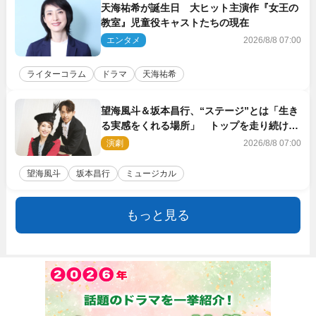
天海祐希が誕生日 大ヒット主演作『女王の
教室』児童役キャストたちの現在
エンタメ
2026/8/8 07:00
ライターコラム
ドラマ
天海祐希
望海風斗＆坂本昌行、“ステージ”とは「生き
る実感をくれる場所」 トップを走り続ける
原動力を語る
演劇
2026/8/8 07:00
望海風斗
坂本昌行
ミュージカル
もっと見る