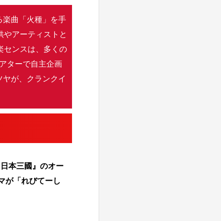
る楽曲「火種」を手
供やアーティストと
楽センスは、多くの
ンシアターで自主企画
タツヤが、クランクイ
『日本三國』のオー
ーマが「れびてーし