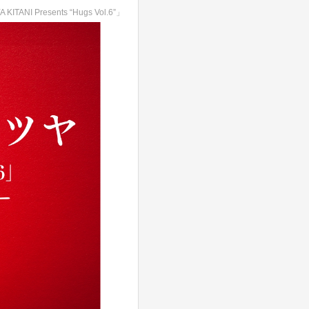
NI Presents “Hugs Vol.6”」