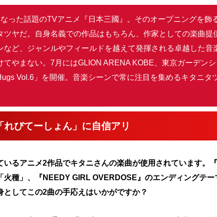
となった話題のTVアニメ『日本三國』。そのオープニングを飾
タツヤだ。自身名義での作品はもちろん、作家としての楽曲提
ンなど、ジャンルやフィールドを越えて発揮される卓越した音
てやまない。7月にはGLION ARENA KOBE、東京ガーデ
ugs Vol.6」を開催。音楽シーンで常に注目を集めるキタニ
「れびてーしょん」に自信アリ
ているアニメ2作品でキタニさんの楽曲が使用されています。
火種」、『NEEDY GIRL OVERDOSE』のエンディングテ
身としてこの2曲の手応えはいかがですか？