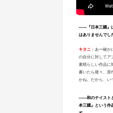
――『日本三國』
はありませんでし
キタニ
：あー確か
の自分に対してア
素晴らしい作品に
書いたら後々、原
かね。だから、い
――和のテイスト
本三國』という作
す。