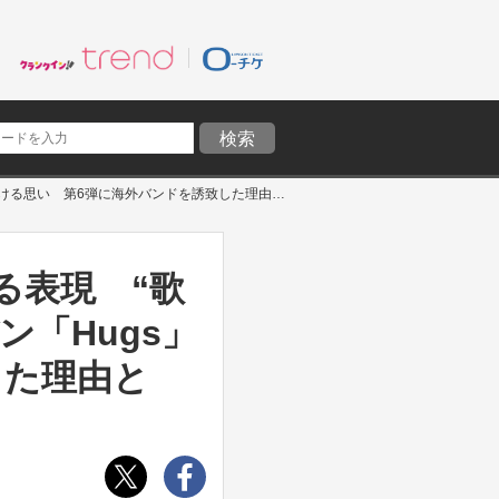
キタニタツヤ、変わらぬライブ観と進化する表現 “歌を届ける”意識に変化 そして自主企画対バン「Hugs」にかける思い 第6弾に海外バンドを誘致した理由とは？
る表現 “歌
「Hugs」
した理由と