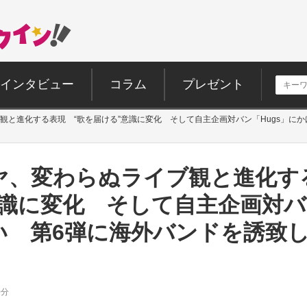
インタビュー
コラム
プレゼント
ヤ、変わらぬライブ観と進化す
識に変化 そして自主企画対バン
い 第6弾に海外バンドを誘致
0分