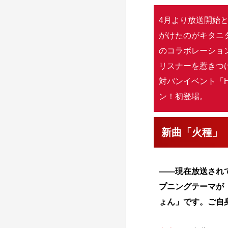
4月より放送開始
がけたのがキタニ
のコラボレーショ
リスナーを惹きつけ
対バンイベント「H
ン！初登場。
新曲「火種」
――現在放送され
プニングテーマが「
ょん」です。ご自