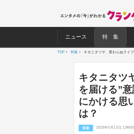
ニュース
特 集
TOP
特集
キタニタツ
を届ける”意
にかける思
は？
2026年5月13日 12時0
音楽