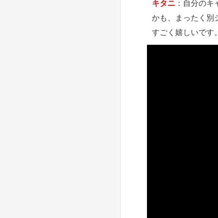
キタニ
：自分のキ
かも、まったく別
すごく嬉しいです