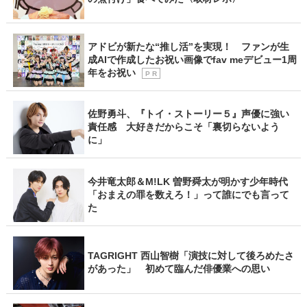
アドビが新たな“推し活”を実現！ ファンが生
成AIで作成したお祝い画像でfav meデビュー1周
年をお祝い
P R
佐野勇斗、『トイ・ストーリー５』声優に強い
責任感 大好きだからこそ「裏切らないよう
に」
今井竜太郎＆M!LK 曽野舜太が明かす少年時代
「おまえの罪を数えろ！」って誰にでも言って
た
TAGRIGHT 西山智樹「演技に対して後ろめたさ
があった」 初めて臨んだ俳優業への思い