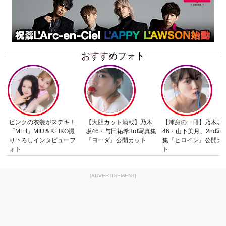
おすすめフォト
ピンクの衣装がステキ！
【大胆カット満載】乃木
【渾身の一冊】乃木坂
「ME:I」MIU＆KEIKO撮
坂46・与田祐希3rd写真集
46・山下美月、2nd写
り下ろしインタビューフ
『ヨーダ』公開カット
集『ヒロイン』公開カ
ォト
ト
[ADVERTISEMENT]