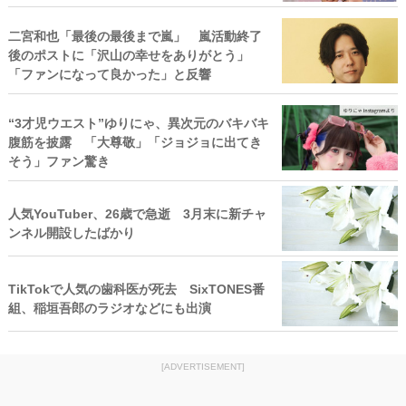
二宮和也「最後の最後まで嵐」 嵐活動終了
後のポストに「沢山の幸せをありがとう」
「ファンになって良かった」と反響
“3才児ウエスト”ゆりにゃ、異次元のバキバキ
腹筋を披露 「大尊敬」「ジョジョに出てき
そう」ファン驚き
人気YouTuber、26歳で急逝 3月末に新チャ
ンネル開設したばかり
TikTokで人気の歯科医が死去 SixTONES番
組、稲垣吾郎のラジオなどにも出演
[ADVERTISEMENT]