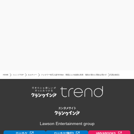
HOME
トレンドTOP
カルチャー
フォロワー50万人超TikToker、韓国人との結婚を発表 報告が遅れた理由も明かす
写真(1枚目)
Lawson Entertainment group
ローチケ
ローチケ[旅行]
HMV&BOOKS