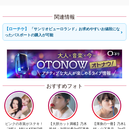
関連情報
「サンリオピューロランド」お求めやすいお値段にな
ったパスポートの購入が可能
おすすめフォト
ピンクの衣装がステキ！
【大胆カット満載】乃木
【渾身の一冊】乃木坂
「ME:I」MIU＆KEIKO撮
坂46・与田祐希3rd写真集
46・山下美月、2nd写