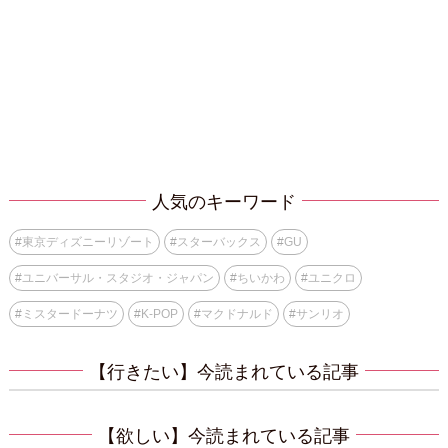
人気のキーワード
#
東京ディズニーリゾート
#
スターバックス
#
GU
#
ユニバーサル・スタジオ・ジャパン
#
ちいかわ
#
ユニクロ
#
ミスタードーナツ
#
K-POP
#
マクドナルド
#
サンリオ
【行きたい】今読まれている記事
【欲しい】今読まれている記事