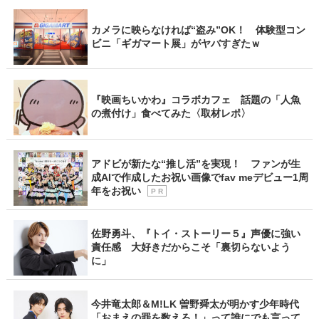
カメラに映らなければ“盗み”OK！ 体験型コン
ビニ「ギガマート展」がヤバすぎたｗ
『映画ちいかわ』コラボカフェ 話題の「人魚
の煮付け」食べてみた〈取材レポ〉
アドビが新たな“推し活”を実現！ ファンが生
成AIで作成したお祝い画像でfav meデビュー1周
年をお祝い
P R
佐野勇斗、『トイ・ストーリー５』声優に強い
責任感 大好きだからこそ「裏切らないよう
に」
今井竜太郎＆M!LK 曽野舜太が明かす少年時代
「おまえの罪を数えろ！」って誰にでも言って