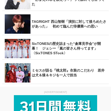
た
TAGRIGHT 西山智樹「演技に対して後ろめたさ
があった」 初めて臨んだ俳優業への思い
SixTONESの歴史詰まった“倉庫見学会”が開
幕！ ジェシー「嵐の皆さん待ってます」
〈SixTONES STock〉
ミセスが語る『桃太郎』衣装のこだわり 若井
は犬＆猿＆キジを一人で担当
[ADVERTISEMENT]