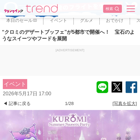
✕
検索
本日のセール
イベント
グルメ
おでかけ
PR
“クロミのデザートブッフェ”が5都市で開催へ！ 宝石のよ
うなスイーツやフードを展開
[ADVERTISEMENT]
イベント
2026年5月17日 17:00
◀ 記事に戻る
1/28
[写真を拡大]