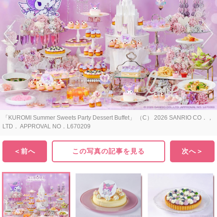
「KUROMI Summer Sweets Party Dessert Buffet」 （C） 2026 SANRIO CO．，
LTD． APPROVAL NO．L670209
＜前へ
この写真の記事を見る
次へ＞