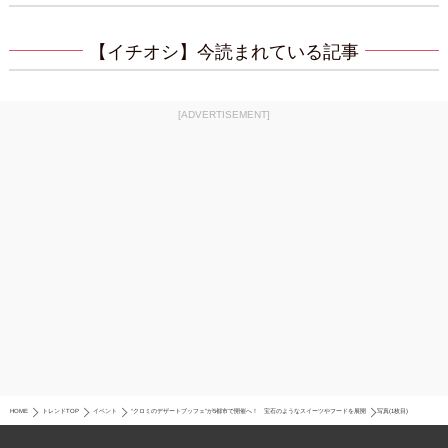
【イチオシ】今読まれている記事
[ADVERTISEMENT]
HOME
トレンドTOP
イベント
“クロミのデザートブッフェ”が5都市で開催へ！ 宝石のようなスイーツやフードを展開
写真(1枚目)