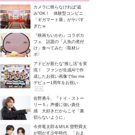
カメラに映らなければ“盗
み”OK！ 体験型コンビニ
「ギガマート展」がヤバす
ぎたｗ
『映画ちいかわ』コラボカ
フェ 話題の「人魚の煮付
け」食べてみた〈取材レ
ポ〉
アドビが新たな“推し活”を実
現！ ファンが生成AIで作
成したお祝い画像でfav me
デビュー1周年をお祝い
P R
佐野勇斗、『トイ・ストー
リー５』声優に強い責任
感 大好きだからこそ「裏
切らないように」
今井竜太郎＆M!LK 曽野舜太
が明かす少年時代 「おま