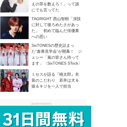
えの罪を数えろ！」って誰
にでも言ってた
TAGRIGHT 西山智樹「演技
に対して後ろめたさがあっ
た」 初めて臨んだ俳優業
への思い
SixTONESの歴史詰まっ
た“倉庫見学会”が開幕！ ジ
ェシー「嵐の皆さん待って
ます」〈SixTONES STock〉
ミセスが語る『桃太郎』衣
装のこだわり 若井は犬＆
猿＆キジを一人で担当
[ADVERTISEMENT]