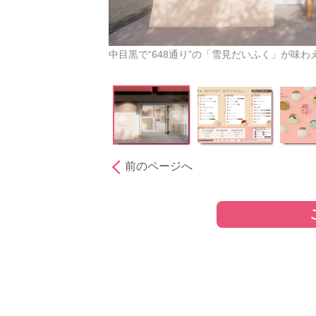
中目黒で“648通り”の「雪見だいふく」が味
前のページへ
［