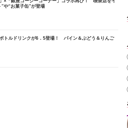
」×「銀座コージーコーナー」コラボ再び！ 喫茶店をイ
”や“お菓子缶”が登場
ボトルドリンクが6．5登場！ パイン＆ぶどう＆りんご