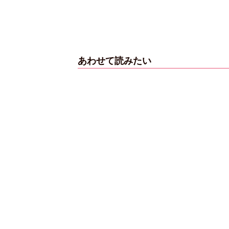
ンタビューフォ
ピンクの衣装がステ
【大胆カット満載】
櫻坂46・田村保
キ！ 「ME:I」MIU＆
乃木坂46・与田祐希
山崎天＜TGC
KEIKO撮り下ろしイ
3rd写真集『ヨー
あわせて読みたい
3 A／W＞
ンタビューフォト
ダ』公開カット