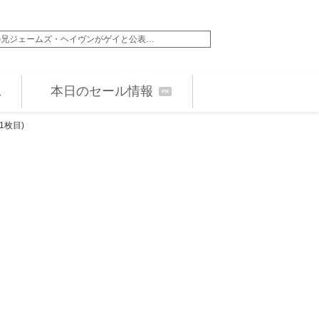
の兄ジェームズ・ヘイヴンがゲイと公表…
エビ中・仲村悠菜が映
本日のセール情報
PR
1枚目)