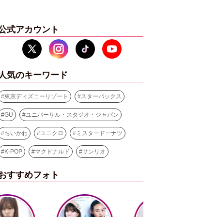
公式アカウント
人気のキーワード
#
東京ディズニーリゾート
#
スターバックス
#
GU
#
ユニバーサル・スタジオ・ジャパン
#
ちいかわ
#
ユニクロ
#
ミスタードーナツ
#
K-POP
#
マクドナルド
#
サンリオ
おすすめフォト