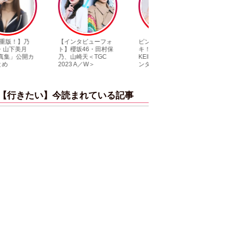
【インタビューフォ
ピンクの衣装がステ
【大胆カット満載
ト】櫻坂46・田村保
キ！ 「ME:I」MIU＆
乃木坂46・与田
乃、山崎天＜TGC
KEIKO撮り下ろしイ
3rd写真集『ヨー
2023 A／W＞
ンタビューフォト
ダ』公開カット
【行きたい】今読まれている記事