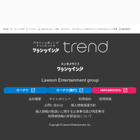
HOME
トレンドTOP
アイテム
はぴだんぶい×「PEZ」がコラボ！ ボールチェーン付きマスコットがカプセルトイに登場
写真(1枚目)
Lawson Entertainment group
ローチケ
ローチケ[旅行]
HMV&BOOKS
会社概要
サイトポリシー
利用規約
採用情報
お問い合わせ
個人情報保護方針
個人情報の取扱いに関する公表事項及び同意事項
利用者情報の外部送信について
Copyright © Lawson Entertainment, Inc.