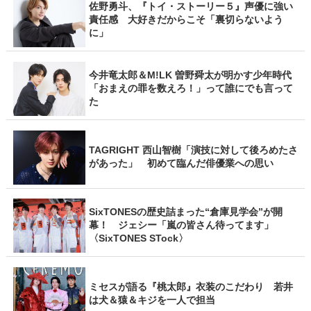
佐野勇斗、『トイ・ストーリー５』声優に強い
責任感 大好きだからこそ「裏切らないよう
に」
今井竜太郎＆M!LK 曽野舜太が明かす少年時代
「おまえの罪を数えろ！」って誰にでも言って
た
TAGRIGHT 西山智樹「演技に対して後ろめたさ
があった」 初めて臨んだ俳優業への思い
SixTONESの歴史詰まった“倉庫見学会”が開
幕！ ジェシー「嵐の皆さん待ってます」
〈SixTONES STock〉
ミセスが語る『桃太郎』衣装のこだわり 若井
は犬＆猿＆キジを一人で担当