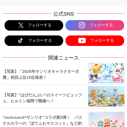
公式SNS
フォローする
フォローする
フォローする
フォローする
関連ニュース
【写真】「2026年サンリオキャラクター大
賞」初回上位10位発表！
【写真】“はぴだんぶい”のスイーツビュッフ
ェ、ヒルトン福岡で開催へ！
“mofusand×サンリオ”コラボ第3弾！ パス
テルカラーの「ぽてふわマスコット」など約