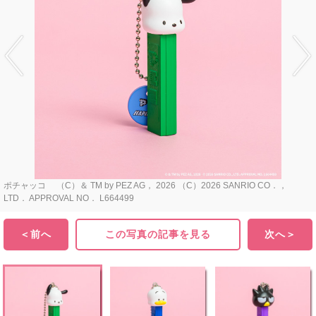
ポチャッコ （C）＆ TM by PEZ AG， 2026 （C）2026 SANRIO CO．，
LTD． APPROVAL NO． L664499
＜前へ
この写真の記事を見る
次へ＞