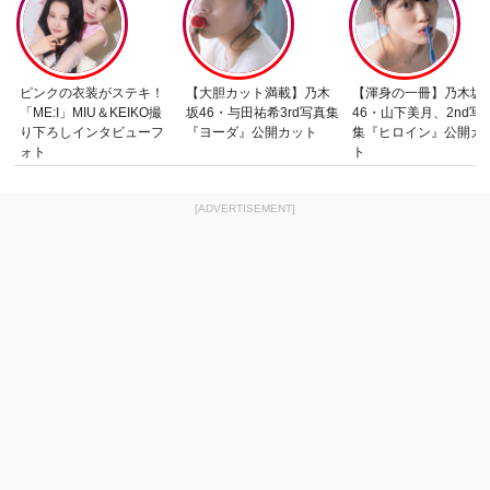
ピンクの衣装がステキ！
【大胆カット満載】乃木
【渾身の一冊】乃木坂
「ME:I」MIU＆KEIKO撮
坂46・与田祐希3rd写真集
46・山下美月、2nd写
り下ろしインタビューフ
『ヨーダ』公開カット
集『ヒロイン』公開カ
ォト
ト
[ADVERTISEMENT]