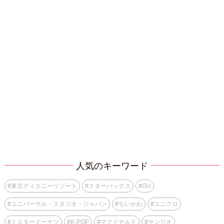
人気のキーワード
#
東京ディズニーリゾート
#
スターバックス
#
GU
#
ユニバーサル・スタジオ・ジャパン
#
ちいかわ
#
ユニクロ
#
ミスタードーナツ
#
K-POP
#
マクドナルド
#
サンリオ