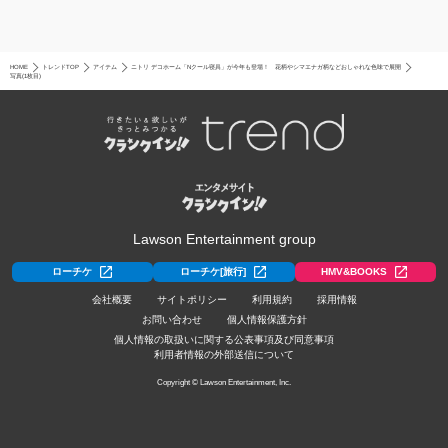
HOME
トレンドTOP
アイテム
ニトリ デコホーム「Nクール寝具」が今年も登場！ 花柄やシマエナガ柄などおしゃれな色味で展開
写真(1枚目)
Lawson Entertainment group
ローチケ
ローチケ[旅行]
HMV&BOOKS
会社概要
サイトポリシー
利用規約
採用情報
お問い合わせ
個人情報保護方針
個人情報の取扱いに関する公表事項及び同意事項
利用者情報の外部送信について
Copyright © Lawson Entertainment, Inc.