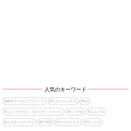
人気のキーワード
#
東京ディズニーリゾート
#
スターバックス
#
GU
#
ユニバーサル・スタジオ・ジャパン
#
ちいかわ
#
ユニクロ
#
ミスタードーナツ
#
K-POP
#
マクドナルド
#
サンリオ