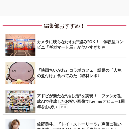
編集部おすすめ！
カメラに映らなければ“盗み”OK！ 体験型コン
ビニ「ギガマート展」がヤバすぎたｗ
『映画ちいかわ』コラボカフェ 話題の「人魚
の煮付け」食べてみた〈取材レポ〉
アドビが新たな“推し活”を実現！ ファンが生
成AIで作成したお祝い画像でfav meデビュー1周
年をお祝い
P R
佐野勇斗、『トイ・ストーリー５』声優に強い