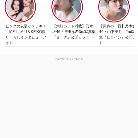
ピンクの衣装がステキ！
【大胆カット満載】乃木
【渾身の一冊】乃木坂
「ME:I」MIU＆KEIKO撮
坂46・与田祐希3rd写真集
46・山下美月、2nd写
り下ろしインタビューフ
『ヨーダ』公開カット
集『ヒロイン』公開カ
ォト
ト
[ADVERTISEMENT]