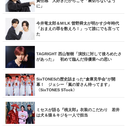
責任感 大好きだからこそ「裏切らないよう
に」
今井竜太郎＆M!LK 曽野舜太が明かす少年時代
「おまえの罪を数えろ！」って誰にでも言って
た
TAGRIGHT 西山智樹「演技に対して後ろめたさ
があった」 初めて臨んだ俳優業への思い
SixTONESの歴史詰まった“倉庫見学会”が開
幕！ ジェシー「嵐の皆さん待ってます」
〈SixTONES STock〉
ミセスが語る『桃太郎』衣装のこだわり 若井
は犬＆猿＆キジを一人で担当