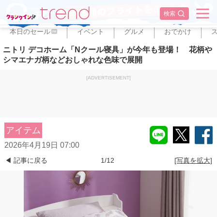
✕
検索
本日のセール
イベント
グルメ
おでかけ
PR
ニトリ デコホーム「Nクール寝具」が今年も登場！ 花柄や
シマエナガ柄などおしゃれな色味で展開
[ADVERTISEMENT]
アイテム
2026年4月19日 07:00
◀ 記事に戻る
1/12
[写真を拡大]