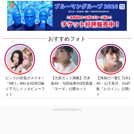
おすすめフォト
ピンクの衣装がステキ！
【大胆カット満載】乃木
【渾身の一冊】乃木坂
「ME:I」MIU＆KEIKO撮
坂46・与田祐希3rd写真集
46・山下美月、2nd写
り下ろしインタビューフ
『ヨーダ』公開カット
集『ヒロイン』公開カ
ォト
ト
[ADVERTISEMENT]