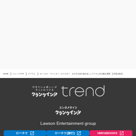
HOME
トレンドTOP
アイテム
サンリオ×「ライトオン」がコラボ！ おやすみ姿の描き起こしアイテム全12種を展開
写真(1枚目)
Lawson Entertainment group
ローチケ
ローチケ[旅行]
HMV&BOOKS