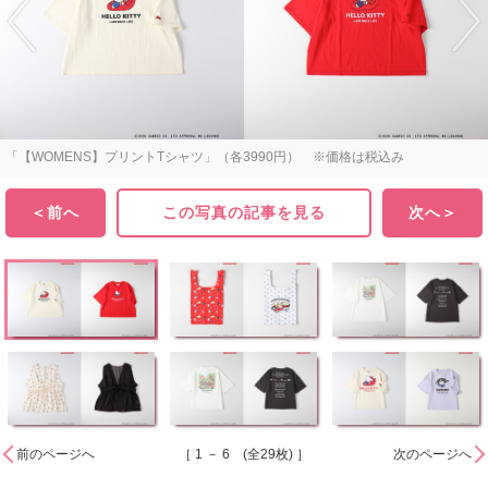
「【WOMENS】プリントTシャツ」（各3990円） ※価格は税込み
＜前へ
この写真の記事を見る
次へ＞
前のページへ
［ 1 － 6 (全29枚) ］
次のページへ