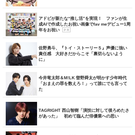
アドビが新たな“推し活”を実現！ ファンが生
成AIで作成したお祝い画像でfav meデビュー1周
年をお祝い
P R
佐野勇斗、『トイ・ストーリー５』声優に強い
責任感 大好きだからこそ「裏切らないよう
に」
今井竜太郎＆M!LK 曽野舜太が明かす少年時代
「おまえの罪を数えろ！」って誰にでも言って
た
TAGRIGHT 西山智樹「演技に対して後ろめたさ
があった」 初めて臨んだ俳優業への思い