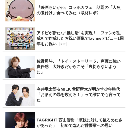
『映画ちいかわ』コラボカフェ 話題の「人魚
の煮付け」食べてみた〈取材レポ〉
アドビが新たな“推し活”を実現！ ファンが生
成AIで作成したお祝い画像でfav meデビュー1周
年をお祝い
P R
佐野勇斗、『トイ・ストーリー５』声優に強い
責任感 大好きだからこそ「裏切らないよう
に」
今井竜太郎＆M!LK 曽野舜太が明かす少年時代
「おまえの罪を数えろ！」って誰にでも言って
た
TAGRIGHT 西山智樹「演技に対して後ろめたさ
があった」 初めて臨んだ俳優業への思い