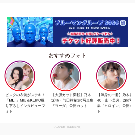
おすすめフォト
ピンクの衣装がステキ！
【大胆カット満載】乃木
【渾身の一冊】乃木坂
「ME:I」MIU＆KEIKO撮
坂46・与田祐希3rd写真集
46・山下美月、2nd写
り下ろしインタビューフ
『ヨーダ』公開カット
集『ヒロイン』公開カ
ォト
ト
[ADVERTISEMENT]