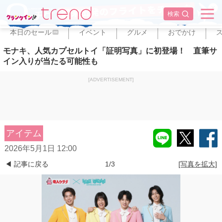
✕
検索
本日のセール
イベント
グルメ
おでかけ
PR
モナキ、人気カプセルトイ「証明写真」に初登場！ 直筆サ
イン入りが当たる可能性も
[ADVERTISEMENT]
アイテム
2026年5月1日 12:00
◀ 記事に戻る
1/3
[写真を拡大]