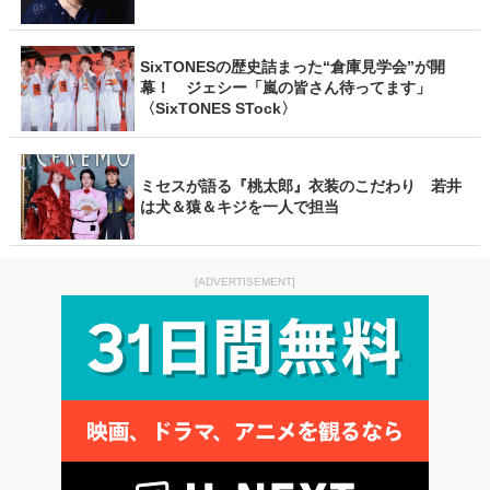
SixTONESの歴史詰まった“倉庫見学会”が開
幕！ ジェシー「嵐の皆さん待ってます」
〈SixTONES STock〉
ミセスが語る『桃太郎』衣装のこだわり 若井
は犬＆猿＆キジを一人で担当
[ADVERTISEMENT]