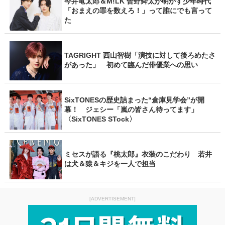
今井竜太郎＆M!LK 曽野舜太が明かす少年時代
「おまえの罪を数えろ！」って誰にでも言って
た
TAGRIGHT 西山智樹「演技に対して後ろめたさ
があった」 初めて臨んだ俳優業への思い
SixTONESの歴史詰まった“倉庫見学会”が開
幕！ ジェシー「嵐の皆さん待ってます」
〈SixTONES STock〉
ミセスが語る『桃太郎』衣装のこだわり 若井
は犬＆猿＆キジを一人で担当
[ADVERTISEMENT]