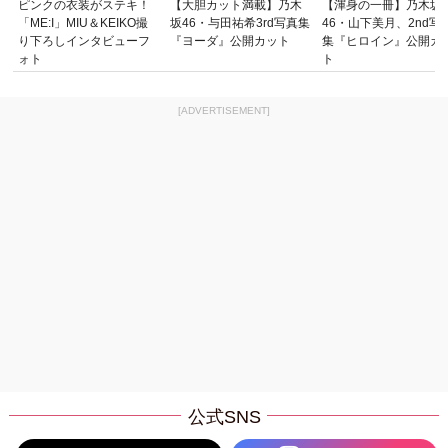
ピンクの衣装がステキ！
【大胆カット満載】乃木
【渾身の一冊】乃木坂
「ME:I」MIU＆KEIKO撮
坂46・与田祐希3rd写真集
46・山下美月、2nd写
り下ろしインタビューフ
『ヨーダ』公開カット
集『ヒロイン』公開カ
ォト
ト
[ADVERTISEMENT]
公式SNS