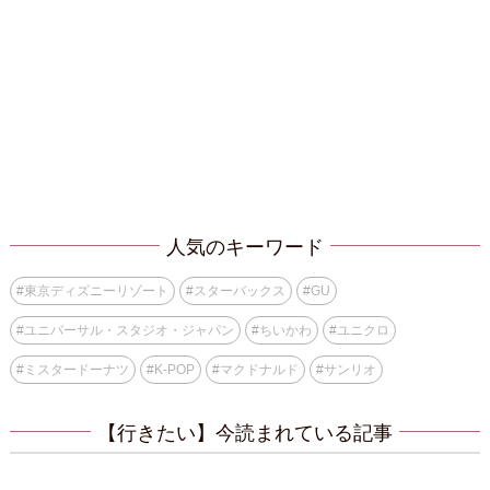
人気のキーワード
#
東京ディズニーリゾート
#
スターバックス
#
GU
#
ユニバーサル・スタジオ・ジャパン
#
ちいかわ
#
ユニクロ
#
ミスタードーナツ
#
K-POP
#
マクドナルド
#
サンリオ
【行きたい】今読まれている記事