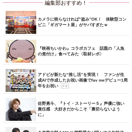
編集部おすすめ！
カメラに映らなければ“盗み”OK！ 体験型コン
ビニ「ギガマート展」がヤバすぎたｗ
『映画ちいかわ』コラボカフェ 話題の「人魚
の煮付け」食べてみた〈取材レポ〉
アドビが新たな“推し活”を実現！ ファンが生
成AIで作成したお祝い画像でfav meデビュー1周
年をお祝い
P R
佐野勇斗、『トイ・ストーリー５』声優に強い
責任感 大好きだからこそ「裏切らないよう
に」