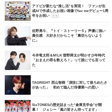
アドビが新たな“推し活”を実現！ ファンが生
成AIで作成したお祝い画像でfav meデビュー1周
年をお祝い
P R
佐野勇斗、『トイ・ストーリー５』声優に強い
責任感 大好きだからこそ「裏切らないよう
に」
今井竜太郎＆M!LK 曽野舜太が明かす少年時代
「おまえの罪を数えろ！」って誰にでも言って
た
TAGRIGHT 西山智樹「演技に対して後ろめたさ
があった」 初めて臨んだ俳優業への思い
SixTONESの歴史詰まった“倉庫見学会”が開
幕！ ジェシー「嵐の皆さん待ってます」