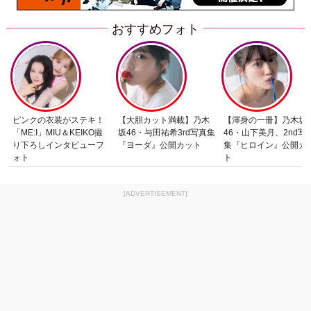
おすすめフォト
ピンクの衣装がステキ！
【大胆カット満載】乃木
【渾身の一冊】乃木坂
「ME:I」MIU＆KEIKO撮
坂46・与田祐希3rd写真集
46・山下美月、2nd写
り下ろしインタビューフ
『ヨーダ』公開カット
集『ヒロイン』公開カ
ォト
ト
[ADVERTISEMENT]