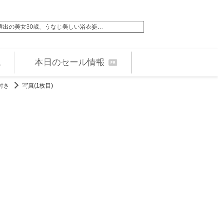
”選出の美女30歳、うなじ美しい浴衣姿…
天海祐希が誕生日 大
本日のセール情報
PR
付き
写真(1枚目)