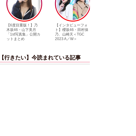
】乃
【インタビューフォ
ピンクの衣装がステ
【大胆カ
美月
ト】櫻坂46・田村保
キ！ 「ME:I」MIU＆
乃木坂4
公開カ
乃、山崎天＜TGC
KEIKO撮り下ろしイ
3rd写真
2023 A／W＞
ンタビューフォト
ダ』公開
【行きたい】今読まれている記事