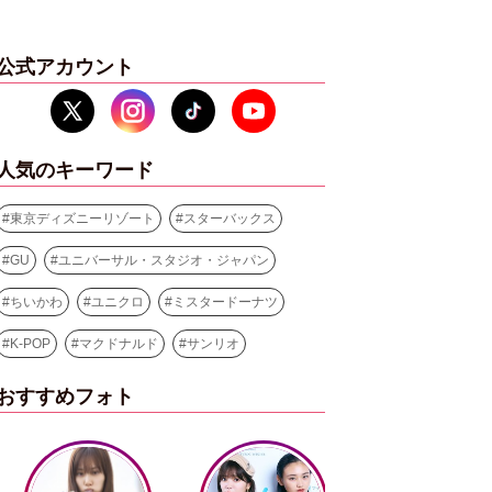
公式アカウント
人気のキーワード
#
東京ディズニーリゾート
#
スターバックス
#
GU
#
ユニバーサル・スタジオ・ジャパン
#
ちいかわ
#
ユニクロ
#
ミスタードーナツ
#
K-POP
#
マクドナルド
#
サンリオ
おすすめフォト