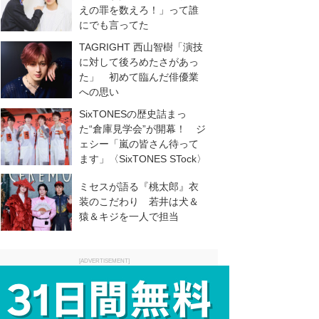
えの罪を数えろ！」って誰
にでも言ってた
TAGRIGHT 西山智樹「演技
に対して後ろめたさがあっ
た」 初めて臨んだ俳優業
への思い
SixTONESの歴史詰まっ
た“倉庫見学会”が開幕！ ジ
ェシー「嵐の皆さん待って
ます」〈SixTONES STock〉
ミセスが語る『桃太郎』衣
装のこだわり 若井は犬＆
猿＆キジを一人で担当
[ADVERTISEMENT]