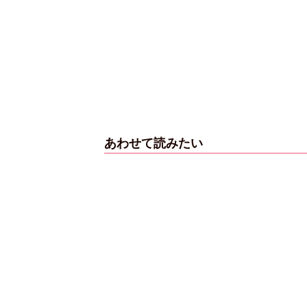
【インタビューフォ
ピンクの衣装がステ
【大胆カット満載】
ト】櫻坂46・田村保
キ！ 「ME:I」MIU＆
乃木坂46・与田祐希
乃、山崎天＜TGC
KEIKO撮り下ろしイ
3rd写真集『ヨー
2023 A／W＞
ンタビューフォト
ダ』公開カット
あわせて読みたい