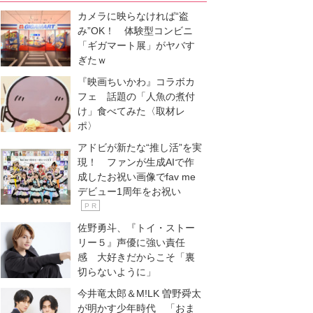
カメラに映らなければ“盗
み”OK！ 体験型コンビニ
「ギガマート展」がヤバす
ぎたｗ
『映画ちいかわ』コラボカ
フェ 話題の「人魚の煮付
け」食べてみた〈取材レ
ポ〉
アドビが新たな“推し活”を実
現！ ファンが生成AIで作
成したお祝い画像でfav me
デビュー1周年をお祝い
P R
佐野勇斗、『トイ・ストー
リー５』声優に強い責任
感 大好きだからこそ「裏
切らないように」
今井竜太郎＆M!LK 曽野舜太
が明かす少年時代 「おま