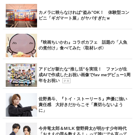
カメラに映らなければ“盗み”OK！ 体験型コン
ビニ「ギガマート展」がヤバすぎたｗ
『映画ちいかわ』コラボカフェ 話題の「人魚
の煮付け」食べてみた〈取材レポ〉
アドビが新たな“推し活”を実現！ ファンが生
成AIで作成したお祝い画像でfav meデビュー1周
年をお祝い
P R
佐野勇斗、『トイ・ストーリー５』声優に強い
責任感 大好きだからこそ「裏切らないよう
に」
今井竜太郎＆M!LK 曽野舜太が明かす少年時代
「おまえの罪を数えろ！」って誰にでも言って