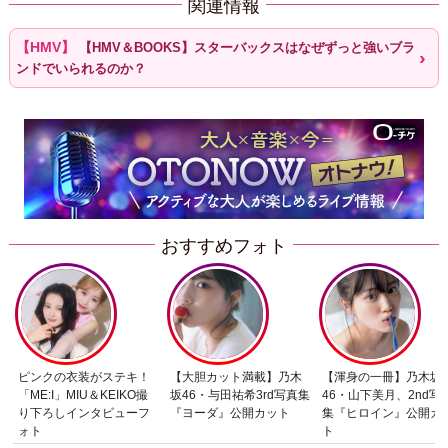
関連情報
【HMV＆BOOKS】スターバックスはなぜずっと強いブラ
ンドでいられるのか？
おすすめフォト
ピンクの衣装がステキ！
【大胆カット満載】乃木
【渾身の一冊】乃木坂
「ME:I」MIU＆KEIKO撮
坂46・与田祐希3rd写真集
46・山下美月、2nd写
り下ろしインタビューフ
『ヨーダ』公開カット
集『ヒロイン』公開カ
ォト
ト