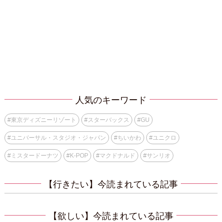
人気のキーワード
#
東京ディズニーリゾート
#
スターバックス
#
GU
#
ユニバーサル・スタジオ・ジャパン
#
ちいかわ
#
ユニクロ
#
ミスタードーナツ
#
K-POP
#
マクドナルド
#
サンリオ
【行きたい】今読まれている記事
【欲しい】今読まれている記事