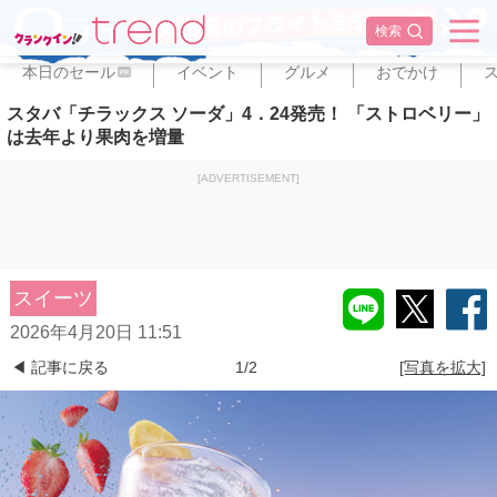
✕
検索
本日のセール
イベント
グルメ
おでかけ
PR
スタバ「チラックス ソーダ」4．24発売！ 「ストロベリー」
は去年より果肉を増量
[ADVERTISEMENT]
スイーツ
2026年4月20日 11:51
◀ 記事に戻る
1/2
[写真を拡大]