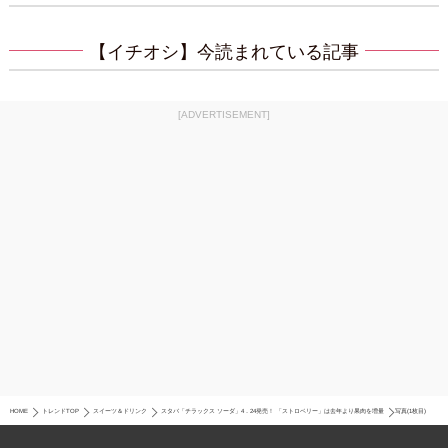
【イチオシ】今読まれている記事
[ADVERTISEMENT]
HOME
トレンドTOP
スイーツ＆ドリンク
スタバ「チラックス ソーダ」4．24発売！ 「ストロベリー」は去年より果肉を増量
写真(1枚目)