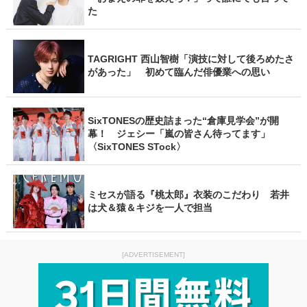
た
TAGRIGHT 西山智樹「演技に対して後ろめたさ
があった」 初めて臨んだ俳優業への思い
SixTONESの歴史詰まった“倉庫見学会”が開
幕！ ジェシー「嵐の皆さん待ってます」
〈SixTONES STock〉
ミセスが語る『桃太郎』衣装のこだわり 若井
は犬＆猿＆キジを一人で担当
[ADVERTISEMENT]