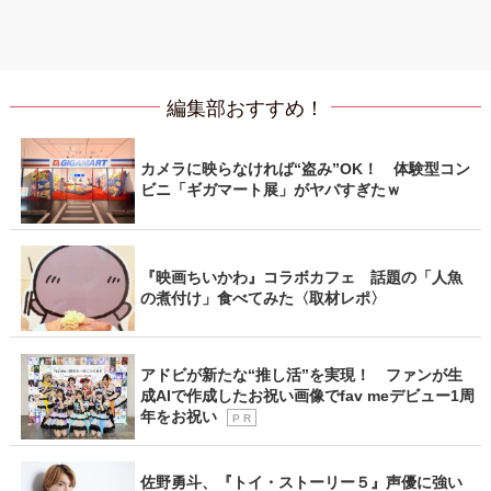
編集部おすすめ！
カメラに映らなければ“盗み”OK！ 体験型コン
ビニ「ギガマート展」がヤバすぎたｗ
『映画ちいかわ』コラボカフェ 話題の「人魚
の煮付け」食べてみた〈取材レポ〉
アドビが新たな“推し活”を実現！ ファンが生
成AIで作成したお祝い画像でfav meデビュー1周
年をお祝い
P R
佐野勇斗、『トイ・ストーリー５』声優に強い