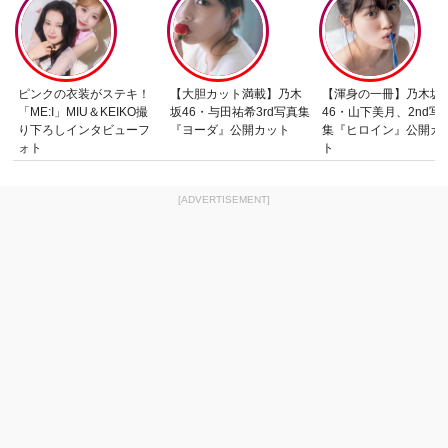
ピンクの衣装がステキ！
【大胆カット満載】乃木
【渾身の一冊】乃木坂
「ME:I」MIU＆KEIKO撮
坂46・与田祐希3rd写真集
46・山下美月、2nd写
り下ろしインタビューフ
『ヨーダ』公開カット
集『ヒロイン』公開カ
ォト
ト
[ADVERTISEMENT]