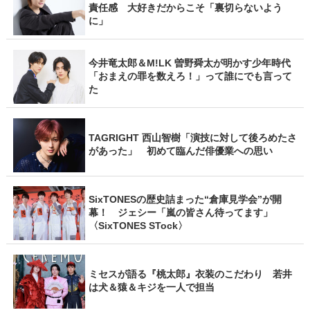
責任感 大好きだからこそ「裏切らないよう
に」
今井竜太郎＆M!LK 曽野舜太が明かす少年時代
「おまえの罪を数えろ！」って誰にでも言って
た
TAGRIGHT 西山智樹「演技に対して後ろめたさ
があった」 初めて臨んだ俳優業への思い
SixTONESの歴史詰まった“倉庫見学会”が開
幕！ ジェシー「嵐の皆さん待ってます」
〈SixTONES STock〉
ミセスが語る『桃太郎』衣装のこだわり 若井
は犬＆猿＆キジを一人で担当