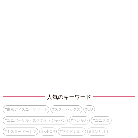
人気のキーワード
#
東京ディズニーリゾート
#
スターバックス
#
GU
#
ユニバーサル・スタジオ・ジャパン
#
ちいかわ
#
ユニクロ
#
ミスタードーナツ
#
K-POP
#
マクドナルド
#
サンリオ