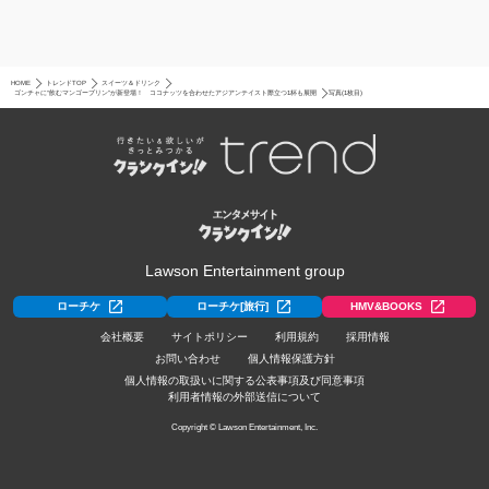
HOME
トレンドTOP
スイーツ＆ドリンク
ゴンチャに“飲むマンゴープリン”が新登場！ ココナッツを合わせたアジアンテイスト際立つ1杯も展開
写真(1枚目)
Lawson Entertainment group
ローチケ
ローチケ[旅行]
HMV&BOOKS
会社概要
サイトポリシー
利用規約
採用情報
お問い合わせ
個人情報保護方針
個人情報の取扱いに関する公表事項及び同意事項
利用者情報の外部送信について
Copyright © Lawson Entertainment, Inc.