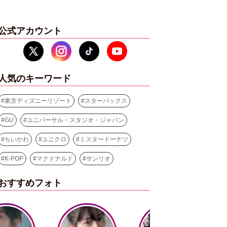
公式アカウント
人気のキーワード
#
東京ディズニーリゾート
#
スターバックス
#
GU
#
ユニバーサル・スタジオ・ジャパン
#
ちいかわ
#
ユニクロ
#
ミスタードーナツ
#
K-POP
#
マクドナルド
#
サンリオ
おすすめフォト