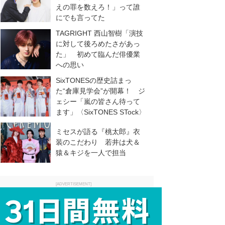
えの罪を数えろ！」って誰
にでも言ってた
TAGRIGHT 西山智樹「演技
に対して後ろめたさがあっ
た」 初めて臨んだ俳優業
への思い
SixTONESの歴史詰まっ
た“倉庫見学会”が開幕！ ジ
ェシー「嵐の皆さん待って
ます」〈SixTONES STock〉
ミセスが語る『桃太郎』衣
装のこだわり 若井は犬＆
猿＆キジを一人で担当
[ADVERTISEMENT]