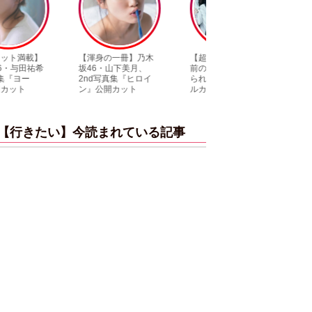
【渾身の一冊】乃木
【超貴重】デビュー
【6度目重版！】乃
坂46・山下美月、
前の初々しい姿が見
木坂46・山下美月
2nd写真集『ヒロイ
られる「ILLIT」のセ
「1st写真集」公開
ン』公開カット
ルカ独占公開
ットまとめ
【行きたい】今読まれている記事