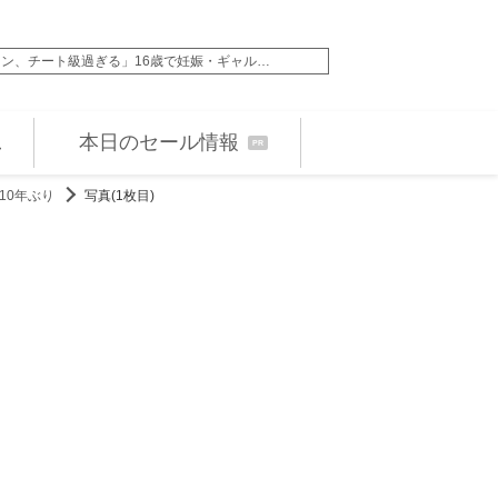
チート級過ぎる」16歳で妊娠・ギャル…
167cm現役アイド
本日のセール情報
PR
10年ぶり
写真(1枚目)