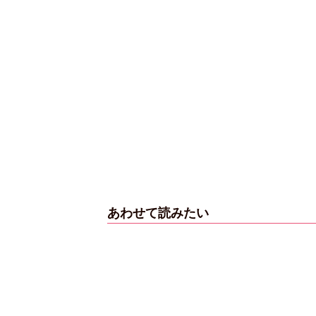
【6度目重版！】乃
木坂46・山下美月
「1st写真集」公開カ
ットまとめ
あわせて読みたい