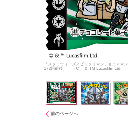
「スターウォーズ／ビックリマンチョコ＜マン
172円前後） （C） ＆ TM Lucasfilm Ltd.
前のページへ
［