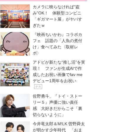
カメラに映らなければ“盗
み”OK！ 体験型コンビニ
「ギガマート展」がヤバす
ぎたｗ
『映画ちいかわ』コラボカ
フェ 話題の「人魚の煮付
け」食べてみた〈取材レ
ポ〉
アドビが新たな“推し活”を実
現！ ファンが生成AIで作
成したお祝い画像でfav me
デビュー1周年をお祝い
P R
佐野勇斗、『トイ・ストー
リー５』声優に強い責任
感 大好きだからこそ「裏
切らないように」
今井竜太郎＆M!LK 曽野舜太
が明かす少年時代 「おま