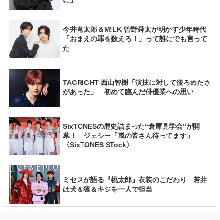
今井竜太郎＆M!LK 曽野舜太が明かす少年時代
「おまえの罪を数えろ！」って誰にでも言って
た
TAGRIGHT 西山智樹「演技に対して後ろめたさ
があった」 初めて臨んだ俳優業への思い
SixTONESの歴史詰まった“倉庫見学会”が開
幕！ ジェシー「嵐の皆さん待ってます」
〈SixTONES STock〉
ミセスが語る『桃太郎』衣装のこだわり 若井
は犬＆猿＆キジを一人で担当