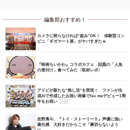
編集部おすすめ！
カメラに映らなければ“盗み”OK！ 体験型コン
ビニ「ギガマート展」がヤバすぎたｗ
『映画ちいかわ』コラボカフェ 話題の「人魚
の煮付け」食べてみた〈取材レポ〉
アドビが新たな“推し活”を実現！ ファンが生
成AIで作成したお祝い画像でfav meデビュー1周
年をお祝い
P R
佐野勇斗、『トイ・ストーリー５』声優に強い
責任感 大好きだからこそ「裏切らないよう
に」