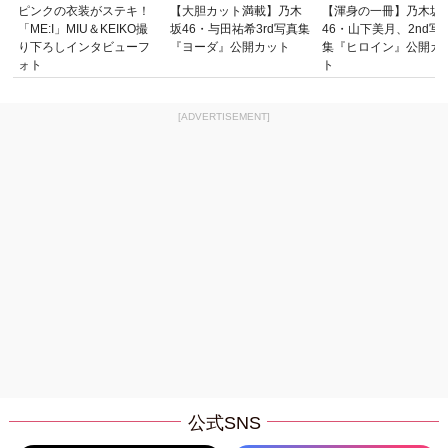
ピンクの衣装がステキ！
【大胆カット満載】乃木
【渾身の一冊】乃木坂
「ME:I」MIU＆KEIKO撮
坂46・与田祐希3rd写真集
46・山下美月、2nd写
り下ろしインタビューフ
『ヨーダ』公開カット
集『ヒロイン』公開カ
ォト
ト
[ADVERTISEMENT]
公式SNS