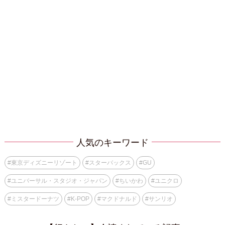
人気のキーワード
#
東京ディズニーリゾート
#
スターバックス
#
GU
#
ユニバーサル・スタジオ・ジャパン
#
ちいかわ
#
ユニクロ
#
ミスタードーナツ
#
K-POP
#
マクドナルド
#
サンリオ