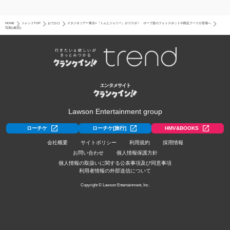
HOME
トレンドTOP
おでかけ
スタジオツアー東京×『トムとジェリー』がコラボ！ ローブ姿のフォトスポットや限定フードが登場へ
写真(1枚目)
Lawson Entertainment group
ローチケ
ローチケ[旅行]
HMV&BOOKS
会社概要
サイトポリシー
利用規約
採用情報
お問い合わせ
個人情報保護方針
個人情報の取扱いに関する公表事項及び同意事項
利用者情報の外部送信について
Copyright © Lawson Entertainment, Inc.