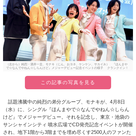
（左から）純烈・酒井一圭、モナキ（じん、おヨネ、ケンケン、サカイJr.） 『ほんまや
で☆なんでやねん☆しらんけど』メジャーデビュー記念イベントの様子 クランクイン！
この記事の写真を見る
話題沸騰中の純烈の弟分グループ、モナキが、4月8日
（水）に、シングル『ほんまやで☆なんでやねん☆しらん
けど』でメジャーデビュー。それを記念し、東京・池袋の
サンシャインシティ 噴水広場でCD発売記念イベントが開催
され、地下1階から3階までを埋め尽くす2500人のファンた