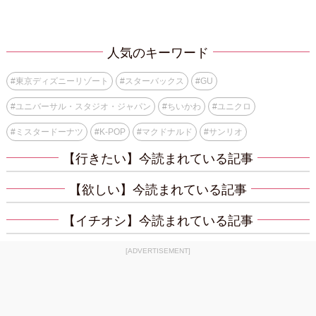
人気のキーワード
#
東京ディズニーリゾート
#
スターバックス
#
GU
#
ユニバーサル・スタジオ・ジャパン
#
ちいかわ
#
ユニクロ
#
ミスタードーナツ
#
K-POP
#
マクドナルド
#
サンリオ
【行きたい】今読まれている記事
【欲しい】今読まれている記事
【イチオシ】今読まれている記事
[ADVERTISEMENT]