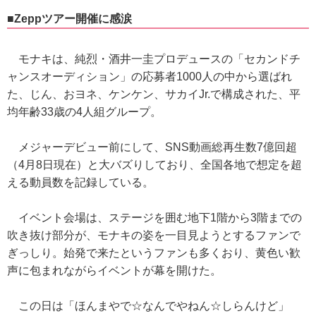
■Zeppツアー開催に感涙
モナキは、純烈・酒井一圭プロデュースの「セカンドチ
ャンスオーディション」の応募者1000人の中から選ばれ
た、じん、おヨネ、ケンケン、サカイJr.で構成された、平
均年齢33歳の4人組グループ。
メジャーデビュー前にして、SNS動画総再生数7億回超
（4月8日現在）と大バズりしており、全国各地で想定を超
える動員数を記録している。
イベント会場は、ステージを囲む地下1階から3階までの
吹き抜け部分が、モナキの姿を一目見ようとするファンで
ぎっしり。始発で来たというファンも多くおり、黄色い歓
声に包まれながらイベントが幕を開けた。
この日は「ほんまやで☆なんでやねん☆しらんけど」