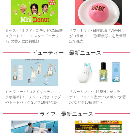
ミセス×「ミスド」新テレビCM放映
「ファミマ」×日曜劇場『VIVANT』
スタート！ 「ミスタードーナツ
がコラボ！ 「別班饅頭」を数量限
♪」の替え歌に初挑戦
定で発売
ビューティー 最新ニュース
ミッフィー×「コスメキッチン」コ
『ムーミン』×「LUSH」がコラ
ラボ第3弾！ チャーム付きリップ
ボ！ フェイス型の“バスボム”や“香
やトートバッグなど全18種登場へ
水”など全10種展開へ
ライフ 最新ニュース