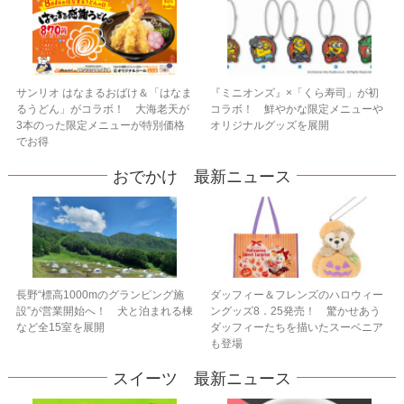
サンリオ はなまるおばけ＆「はなま
『ミニオンズ』×「くら寿司」が初
るうどん」がコラボ！ 大海老天が
コラボ！ 鮮やかな限定メニューや
3本のった限定メニューが特別価格
オリジナルグッズを展開
でお得
おでかけ 最新ニュース
長野“標高1000mのグランピング施
ダッフィー＆フレンズのハロウィー
設”が営業開始へ！ 犬と泊まれる棟
ングッズ8．25発売！ 驚かせあう
など全15室を展開
ダッフィーたちを描いたスーベニア
も登場
スイーツ 最新ニュース