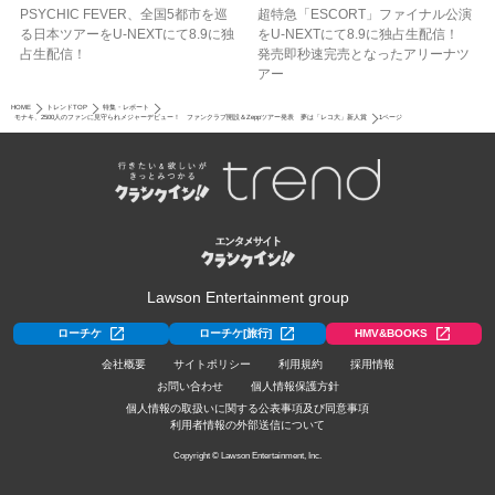
PSYCHIC FEVER、全国5都市を巡
超特急「ESCORT」ファイナル公演
る日本ツアーをU‐NEXTにて8.9に独
をU-NEXTにて8.9に独占生配信！
占生配信！
発売即秒速完売となったアリーナツ
アー
HOME
トレンドTOP
特集・レポート
モナキ、2500人のファンに見守られメジャーデビュー！ ファンクラブ開設＆Zeppツアー発表 夢は「レコ大」新人賞
1ページ
Lawson Entertainment group
ローチケ
ローチケ[旅行]
HMV&BOOKS
会社概要
サイトポリシー
利用規約
採用情報
お問い合わせ
個人情報保護方針
個人情報の取扱いに関する公表事項及び同意事項
利用者情報の外部送信について
Copyright © Lawson Entertainment, Inc.