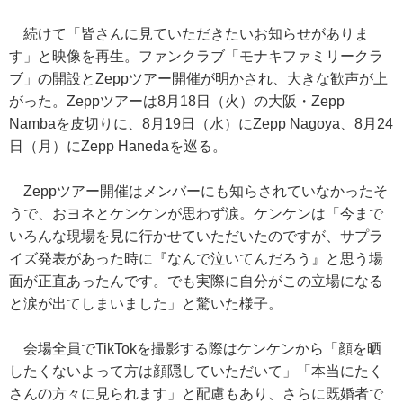
続けて「皆さんに見ていただきたいお知らせがありま
す」と映像を再生。ファンクラブ「モナキファミリークラ
ブ」の開設とZeppツアー開催が明かされ、大きな歓声が上
がった。Zeppツアーは8月18日（火）の大阪・Zepp
Nambaを皮切りに、8月19日（水）にZepp Nagoya、8月24
日（月）にZepp Hanedaを巡る。
Zeppツアー開催はメンバーにも知らされていなかったそ
うで、おヨネとケンケンが思わず涙。ケンケンは「今まで
いろんな現場を見に行かせていただいたのですが、サプラ
イズ発表があった時に『なんで泣いてんだろう』と思う場
面が正直あったんです。でも実際に自分がこの立場になる
と涙が出てしまいました」と驚いた様子。
会場全員でTikTokを撮影する際はケンケンから「顔を晒
したくないよって方は顔隠していただいて」「本当にたく
さんの方々に見られます」と配慮もあり、さらに既婚者で