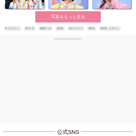
写真をもっと見る
#
イチオシ！
#
モナキ
#
酒井一圭
#
音楽
#
カルチャー
#
取材
#
特集・レポート
[ADVERTISEMENT]
公式SNS