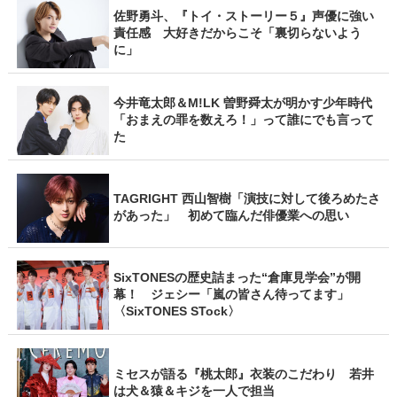
佐野勇斗、『トイ・ストーリー５』声優に強い
責任感 大好きだからこそ「裏切らないよう
に」
今井竜太郎＆M!LK 曽野舜太が明かす少年時代
「おまえの罪を数えろ！」って誰にでも言って
た
TAGRIGHT 西山智樹「演技に対して後ろめたさ
があった」 初めて臨んだ俳優業への思い
SixTONESの歴史詰まった“倉庫見学会”が開
幕！ ジェシー「嵐の皆さん待ってます」
〈SixTONES STock〉
ミセスが語る『桃太郎』衣装のこだわり 若井
は犬＆猿＆キジを一人で担当