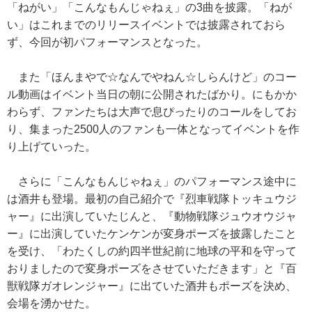
「ねがい」「こんなもんじゃねぇ」の3曲を披露。「ねが
い」はこれまでのリリースイベントでは披露されておら
ず、今回が初パフォーマンスとなった。
また「ほんまやで☆なんでやねん☆しらんけど」のコー
ル動画はイベント当日の朝に公開されたばかり。にもかか
わらず、ファンたちは大声で息ぴったりのコールをしてお
り、集まった2500人のファンも一体となってイベントを作
り上げていった。
さらに「こんなもんじゃねぇ」のパフォーマンス途中に
は酒井も登場。最初の自己紹介で『烈車戦隊トッキュウジ
ャー』に出演していたじんと、『動物戦隊ジュウオウジャ
ー』に出演していたケンケンが変身ポーズを披露したこと
を受け、「わたくしの約四半世紀前に地球の平和を守って
おりましたので変身ポーズをさせていただきます」と『百
獣戦隊ガオレンジャー』に出ていた酒井もポーズを決め、
会場を湧かせた。