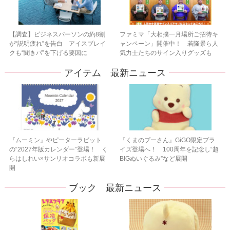
【調査】ビジネスパーソンの約8割
ファミマ「大相撲一月場所ご招待キ
が“説明疲れ”を告白 アイスブレイ
ャンペーン」開催中！ 若隆景ら人
クも“聞きパ”を下げる要因に
気力士たちのサイン入りグッズも
アイテム 最新ニュース
『ムーミン』やピーターラビット
『くまのプーさん』GiGO限定プラ
の“2027年版カレンダー”登場！ く
イズ登場へ！ 100周年を記念し“超
らはしれい×サンリオコラボも新展
BIGぬいぐるみ”など展開
開
ブック 最新ニュース