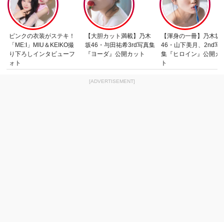
ピンクの衣装がステキ！
【大胆カット満載】乃木
【渾身の一冊】乃木坂
「ME:I」MIU＆KEIKO撮
坂46・与田祐希3rd写真集
46・山下美月、2nd写
り下ろしインタビューフ
『ヨーダ』公開カット
集『ヒロイン』公開カ
ォト
ト
[ADVERTISEMENT]