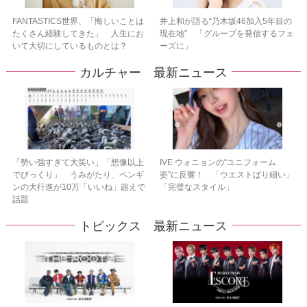
FANTASTICS世界、「悔しいことは
井上和が語る“乃木坂46加入5年目の
たくさん経験してきた」 人生にお
現在地” 「グループを発信するフェ
いて大切にしているものとは？
ーズに」
カルチャー 最新ニュース
「勢い強すぎて大笑い」「想像以上
IVE ウォニョンの“ユニフォーム
でびっくり」 うみがたり、ペンギ
姿”に反響！ 「ウエストばり細い」
ンの大行進が10万「いいね」超えで
「完璧なスタイル」
話題
トピックス 最新ニュース