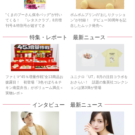
“くまのプーさん保冷バッグ”が付い
ポムポムプリンの“おしりクッショ
てくる！ 「レタスクラブ」8月増
ン”が付録！ デビュー30周年を記
刊号＆特別号が超すてき
念したムック発売へ
特集・レポート 最新ニュース
ファミマ“45％増量作戦”全13商品お
ユニクロ「UT」8月の注目コラボを
披露目！ 初登場「3色そぼろ＆チ
おさらい！ 話題の集英社コレクシ
キン南蛮弁当」がボリューム満点＜
ョンは第3弾が登場
実物レポ＞
インタビュー 最新ニュース