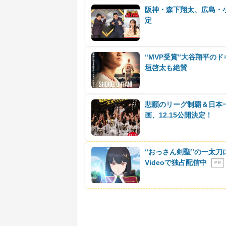
阪神・森下翔太、広島・
定
“MVP受賞”大谷翔平の
垣啓太も絶賛
悲願のリーグ制覇＆日本
画、12.15公開決定！
“おっさん剣聖”の一太刀
Videoで独占配信中
P R