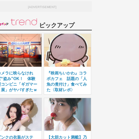
[ADVERTISEMENT]
ピックアップ
カメラに映らなけれ
『映画ちいかわ』コラ
ば“盗み”OK！ 体験
ボカフェ 話題の「人
型コンビニ「ギガマー
魚の煮付け」食べてみ
ト展」がヤバすぎたｗ
た〈取材レポ〉
ピンクの衣装がステ
【大胆カット満載】乃