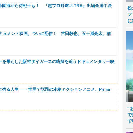
小園海斗ら侍戦士も！ 『超プロ野球ULTRA』出場全選手決
松
フ
に
ドキュメント映画、ついに配信！ 古田敦也、五十嵐亮太、稲
一を果たした阪神タイガースの軌跡を追うドキュメンタリー映
に宿る人生―― 世界で話題の本格アクションアニメ、Prime
“
で
で