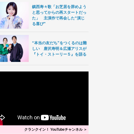
鎮西寿々歌「お芝居を辞めよう
と思ってからの再スタートだっ
た」 主演作で再会した“演じ
る喜び”
“本当の友だち”をつくるのは難
しい 唐沢寿明＆広瀬アリスが
『トイ・ストーリー５』を語る
クランクイン！ YouTubeチャンネル ＞