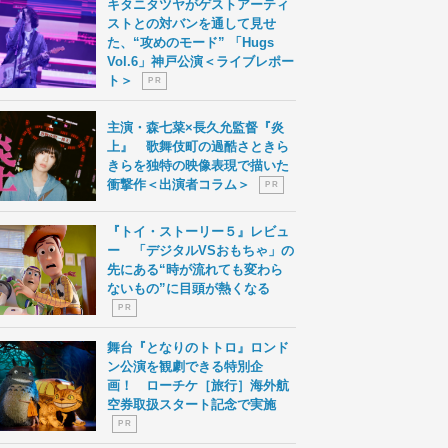
キタニタツヤがゲストアーティ
ストとの対バンを通して見せ
た、“攻めのモード” 「Hugs
Vol.6」神戸公演＜ライブレポー
ト＞
P R
主演・森七菜×長久允監督『炎
上』 歌舞伎町の過酷さときら
きらを独特の映像表現で描いた
衝撃作＜出演者コラム＞
P R
『トイ・ストーリー５』レビュ
ー 「デジタルVSおもちゃ」の
先にある“時が流れても変わら
ないもの”に目頭が熱くなる
P R
舞台『となりのトトロ』ロンド
ン公演を観劇できる特別企
画！ ローチケ［旅行］海外航
空券取扱スタート記念で実施
P R