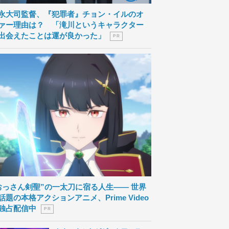
永大司監督、『犯罪者』チョン・イルのオ
ァー理由は？ 「滝川というキャラクター
出会えたことは運が良かった」
P R
おっさん剣聖”の一太刀に宿る人生―― 世界
話題の本格アクションアニメ、Prime Video
独占配信中
P R