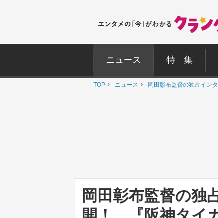
ニュース
特 集
TOP
ニュース
岡田彰布監督の独占インタビ
岡田彰布監督の独
開！ 『阪神タイガース