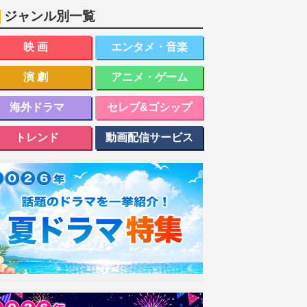
ジャンル別一覧
映画
エンタメ・音楽
演劇
アニメ・ゲーム
海外ドラマ
セレブ&ゴシップ
トレンド
動画配信サービス