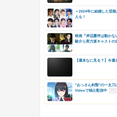
＜2024年に結婚した芸
人も！
映画『岸辺露伴は動かな
駿介ら実力派キャストの
【週末なに見る？】今週
“おっさん剣聖”の一太刀
Videoで独占配信中
P R