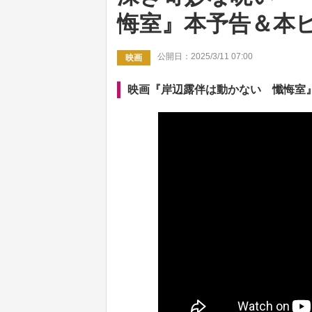
悔室』本予告＆本
公開日：2025/3/11 07:00
映画
映画『岸辺露伴は動かない 懺悔室