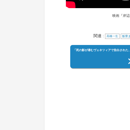
映画『岸辺
関連 :
高橋一生
飯豊
「死の影が潜むヴェネツィアで告白された