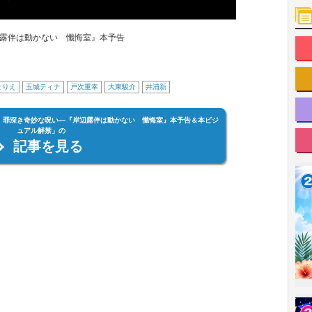
露伴は動かない 懺悔室』本予告
まりえ
玉城ティナ
戸次重幸
大東駿介
井浦新
、罪深き奇妙な呪い―『岸辺露伴は動かない 懺悔室』本予告＆本ビジ
ュアル解禁」の
記事を見る