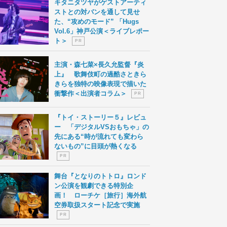
キタニタツヤがゲストアーティ
ストとの対バンを通して見せ
た、“攻めのモード” 「Hugs
Vol.6」神戸公演＜ライブレポー
ト＞
P R
主演・森七菜×長久允監督『炎
上』 歌舞伎町の過酷さときら
きらを独特の映像表現で描いた
衝撃作＜出演者コラム＞
P R
『トイ・ストーリー５』レビュ
ー 「デジタルVSおもちゃ」の
先にある“時が流れても変わら
ないもの”に目頭が熱くなる
P R
舞台『となりのトトロ』ロンド
ン公演を観劇できる特別企
画！ ローチケ［旅行］海外航
空券取扱スタート記念で実施
P R