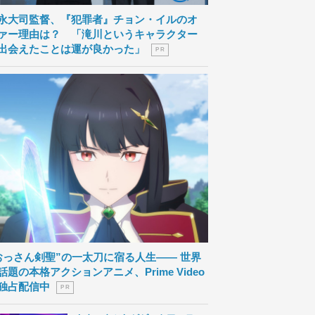
永大司監督、『犯罪者』チョン・イルのオ
ァー理由は？ 「滝川というキャラクター
出会えたことは運が良かった」
P R
おっさん剣聖”の一太刀に宿る人生―― 世界
話題の本格アクションアニメ、Prime Video
独占配信中
P R