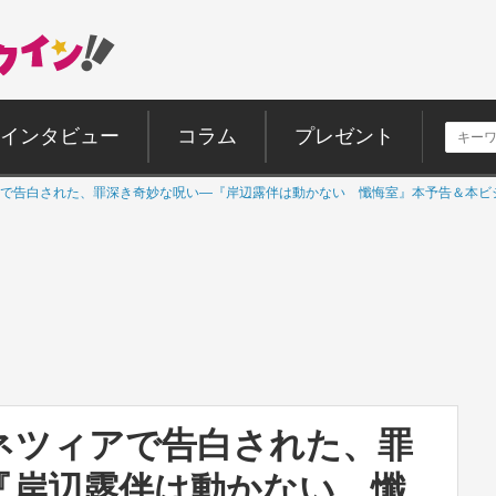
インタビュー
コラム
プレゼント
で告白された、罪深き奇妙な呪い―『岸辺露伴は動かない 懺悔室』本予告＆本ビ
ネツィアで告白された、罪
『岸辺露伴は動かない 懺