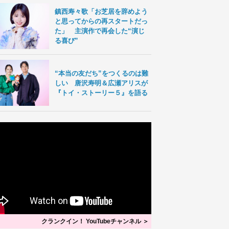
鎮西寿々歌「お芝居を辞めよう
と思ってからの再スタートだっ
た」 主演作で再会した“演じ
る喜び”
“本当の友だち”をつくるのは難
しい 唐沢寿明＆広瀬アリスが
『トイ・ストーリー５』を語る
クランクイン！ YouTubeチャンネル ＞