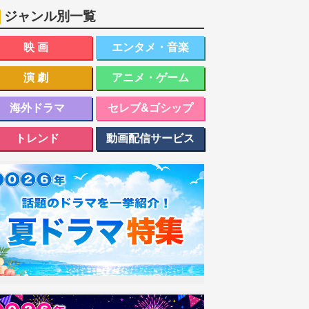
ジャンル別一覧
映画
エンタメ・音楽
演劇
アニメ・ゲーム
海外ドラマ
セレブ&ゴシップ
トレンド
動画配信サービス