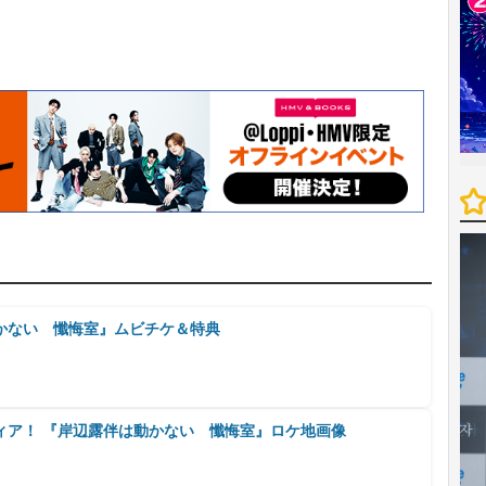
かない 懺悔室』ムビチケ＆特典
ィア！ 『岸辺露伴は動かない 懺悔室』ロケ地画像