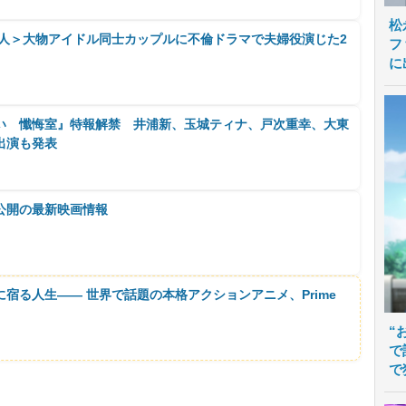
松
能人＞大物アイドル同士カップルに不倫ドラマで夫婦役演じた2
フ
に
い 懺悔室』特報解禁 井浦新、玉城ティナ、戸次重幸、大東
出演も発表
公開の最新映画情報
に宿る人生―― 世界で話題の本格アクションアニメ、Prime
“
で
で