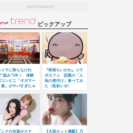
[ADVERTISEMENT]
ピックアップ
カメラに映らなけれ
『映画ちいかわ』コラ
ば“盗み”OK！ 体験
ボカフェ 話題の「人
型コンビニ「ギガマー
魚の煮付け」食べてみ
ト展」がヤバすぎたｗ
た〈取材レポ〉
ピンクの衣装がステ
【大胆カット満載】乃