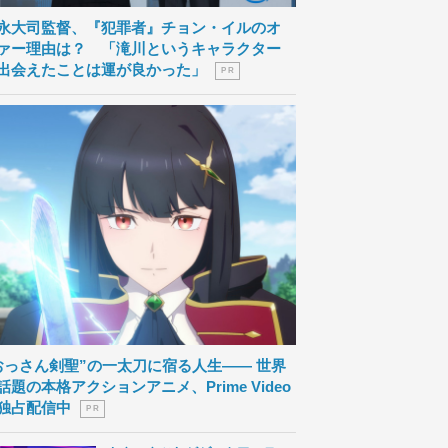
永大司監督、『犯罪者』チョン・イルのオ
ァー理由は？ 「滝川というキャラクター
出会えたことは運が良かった」
P R
おっさん剣聖”の一太刀に宿る人生―― 世界
話題の本格アクションアニメ、Prime Video
独占配信中
P R