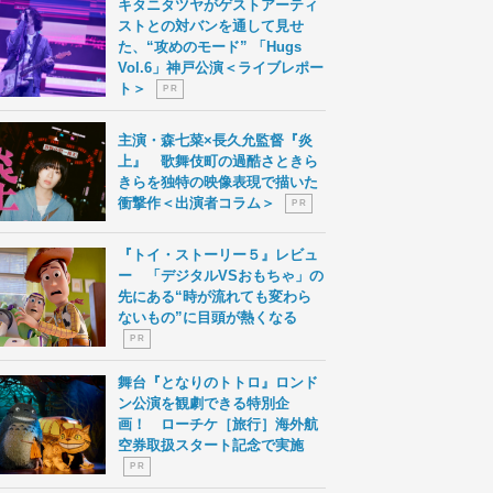
キタニタツヤがゲストアーティ
ストとの対バンを通して見せ
た、“攻めのモード” 「Hugs
Vol.6」神戸公演＜ライブレポー
ト＞
P R
主演・森七菜×長久允監督『炎
上』 歌舞伎町の過酷さときら
きらを独特の映像表現で描いた
衝撃作＜出演者コラム＞
P R
『トイ・ストーリー５』レビュ
ー 「デジタルVSおもちゃ」の
先にある“時が流れても変わら
ないもの”に目頭が熱くなる
P R
舞台『となりのトトロ』ロンド
ン公演を観劇できる特別企
画！ ローチケ［旅行］海外航
空券取扱スタート記念で実施
P R