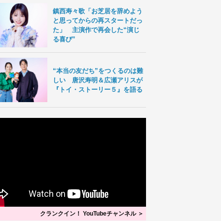
鎮西寿々歌「お芝居を辞めよう
と思ってからの再スタートだっ
た」 主演作で再会した“演じ
る喜び”
“本当の友だち”をつくるのは難
しい 唐沢寿明＆広瀬アリスが
『トイ・ストーリー５』を語る
クランクイン！ YouTubeチャンネル ＞