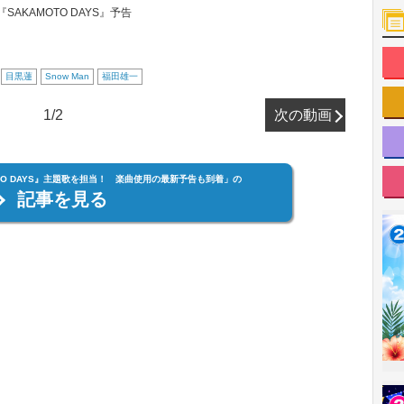
SAKAMOTO DAYS』予告
目黒蓮
Snow Man
福田雄一
1/2
次の動画
MOTO DAYS』主題歌を担当！ 楽曲使用の最新予告も到着」の
記事を見る