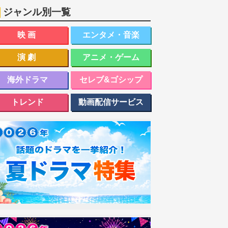
ジャンル別一覧
映画
エンタメ・音楽
演劇
アニメ・ゲーム
海外ドラマ
セレブ&ゴシップ
トレンド
動画配信サービス