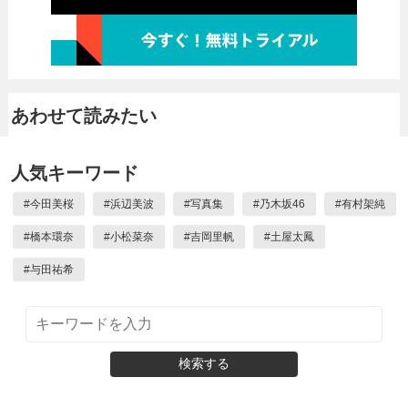
あわせて読みたい
人気キーワード
#
今田美桜
#
浜辺美波
#
写真集
#
乃木坂46
#
有村架純
#
橋本環奈
#
小松菜奈
#
吉岡里帆
#
土屋太鳳
#
与田祐希
検索する