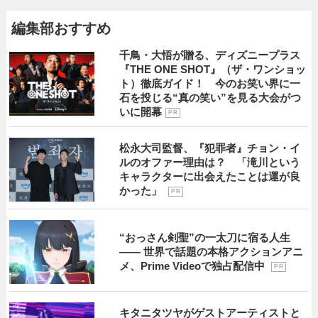
編集部おすすめ
千鳥・大悟が贈る、ディズニープラス
『THE ONE SHOT』（ザ・ワンショッ
ト）徹底ガイド！ 今のお笑い界に一
石を投じる“真の笑い”を見る大会がつ
いに開幕
P R
松永大司監督、『犯罪者』チョン・イ
ルのオファー理由は？ 「滝川という
キャラクターに出会えたことは運が良
かった」
P R
“おっさん剣聖”の一太刀に宿る人生
―― 世界で話題の本格アクションアニ
メ、Prime Videoで独占配信中
P R
キタニタツヤがゲストアーティストと