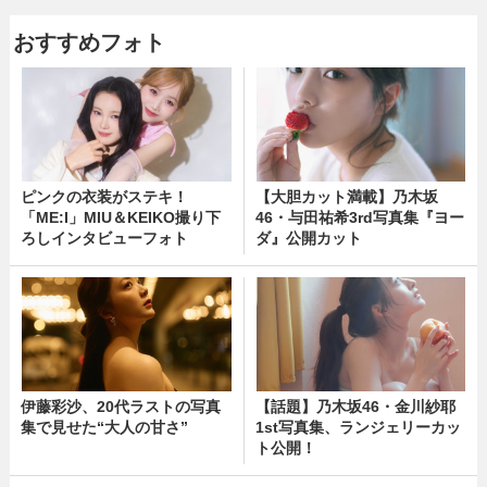
おすすめフォト
ピンクの衣装がステキ！
【大胆カット満載】乃木坂
「ME:I」MIU＆KEIKO撮り下
46・与田祐希3rd写真集『ヨー
ろしインタビューフォト
ダ』公開カット
伊藤彩沙、20代ラストの写真
【話題】乃木坂46・金川紗耶
集で見せた“大人の甘さ”
1st写真集、ランジェリーカッ
ト公開！