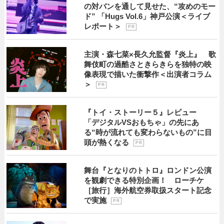
の対バンを通して見せた、“攻めのモー
ド” 「Hugs Vol.6」神戸公演＜ライブ
レポート＞
P R
主演・森七菜×長久允監督『炎上』 歌
舞伎町の過酷さときらきらを独特の映
像表現で描いた衝撃作＜出演者コラム
＞
P R
『トイ・ストーリー５』レビュー
「デジタルVSおもちゃ」の先にあ
る“時が流れても変わらないもの”に目
頭が熱くなる
P R
舞台『となりのトトロ』ロンドン公演
を観劇できる特別企画！ ローチケ
［旅行］海外航空券取扱スタート記念
で実施
P R