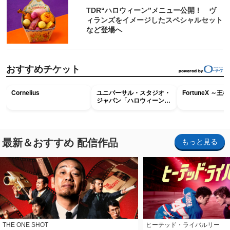
TDR“ハロウィーン”メニュー公開！ ヴ
ィランズをイメージしたスペシャルセット
など登場へ
おすすめチケット
Cornelius
ユニバーサル・スタジオ・
FortuneX ～
ジャパン「ハロウィーン・
ホラー・ナイト ～オール
ナイト～パス」
最新＆おすすめ 配信作品
もっと見る
THE ONE SHOT
ヒーテッド・ライバルリー