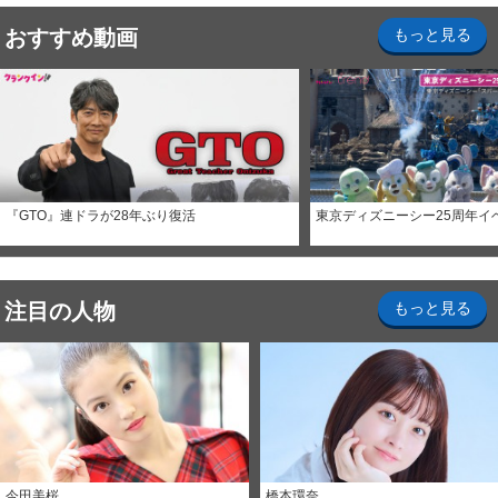
おすすめ動画
もっと見る
『GTO』連ドラが28年ぶり復活
東京ディズニーシー25周年イ
注目の人物
もっと見る
今田美桜
橋本環奈