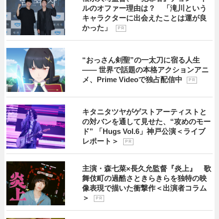
ルのオファー理由は？ 「滝川という
キャラクターに出会えたことは運が良
かった」
P R
“おっさん剣聖”の一太刀に宿る人生
―― 世界で話題の本格アクションアニ
メ、Prime Videoで独占配信中
P R
キタニタツヤがゲストアーティストと
の対バンを通して見せた、“攻めのモー
ド” 「Hugs Vol.6」神戸公演＜ライブ
レポート＞
P R
主演・森七菜×長久允監督『炎上』 歌
舞伎町の過酷さときらきらを独特の映
像表現で描いた衝撃作＜出演者コラム
＞
P R