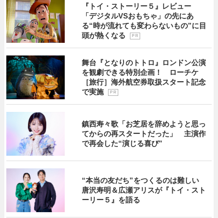
『トイ・ストーリー５』レビュー
「デジタルVSおもちゃ」の先にあ
る“時が流れても変わらないもの”に目
頭が熱くなる
P R
舞台『となりのトトロ』ロンドン公演
を観劇できる特別企画！ ローチケ
［旅行］海外航空券取扱スタート記念
で実施
P R
鎮西寿々歌「お芝居を辞めようと思っ
てからの再スタートだった」 主演作
で再会した“演じる喜び”
“本当の友だち”をつくるのは難しい
唐沢寿明＆広瀬アリスが『トイ・スト
ーリー５』を語る