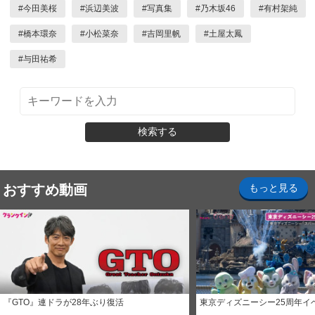
#
今田美桜
#
浜辺美波
#
写真集
#
乃木坂46
#
有村架純
#
橋本環奈
#
小松菜奈
#
吉岡里帆
#
土屋太鳳
#
与田祐希
検索する
おすすめ動画
もっと見る
『GTO』連ドラが28年ぶり復活
東京ディズニーシー25周年イ