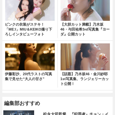
ピンクの衣装がステキ！
【大胆カット満載】乃木坂
「ME:I」MIU＆KEIKO撮り下
46・与田祐希3rd写真集『ヨー
ろしインタビューフォト
ダ』公開カット
伊藤彩沙、20代ラストの写真
【話題】乃木坂46・金川紗耶
集で見せた“大人の甘さ”
1st写真集、ランジェリーカッ
ト公開！
編集部おすすめ
松永大司監督、『犯罪者』チョン・イ