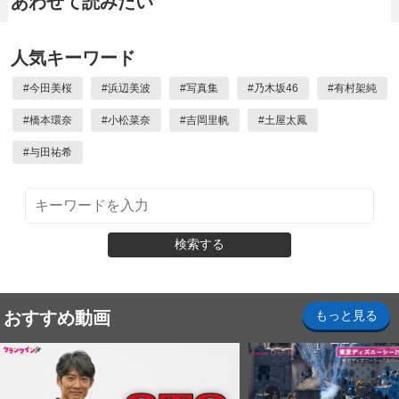
あわせて読みたい
人気キーワード
#
今田美桜
#
浜辺美波
#
写真集
#
乃木坂46
#
有村架純
#
橋本環奈
#
小松菜奈
#
吉岡里帆
#
土屋太鳳
#
与田祐希
検索する
おすすめ動画
もっと見る