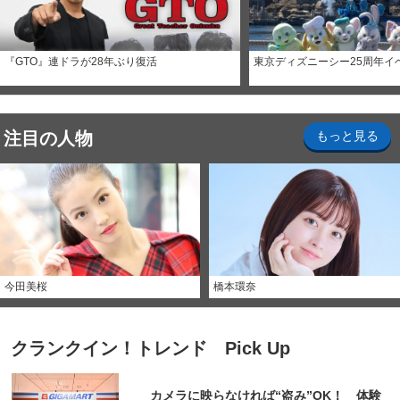
『GTO』連ドラが28年ぶり復活
東京ディズニーシー25周年イ
注目の人物
もっと見る
今田美桜
橋本環奈
クランクイン！トレンド Pick Up
カメラに映らなければ“盗み”OK！ 体験