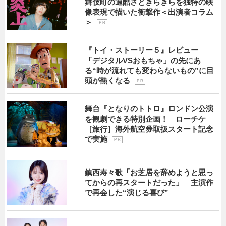
舞伎町の過酷さときらきらを独特の映
像表現で描いた衝撃作＜出演者コラム
＞
P R
『トイ・ストーリー５』レビュー
「デジタルVSおもちゃ」の先にあ
る“時が流れても変わらないもの”に目
頭が熱くなる
P R
舞台『となりのトトロ』ロンドン公演
を観劇できる特別企画！ ローチケ
［旅行］海外航空券取扱スタート記念
で実施
P R
鎮西寿々歌「お芝居を辞めようと思っ
てからの再スタートだった」 主演作
で再会した“演じる喜び”