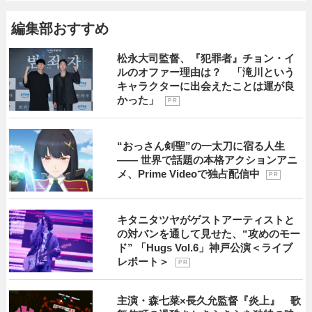
編集部おすすめ
松永大司監督、『犯罪者』チョン・イ
ルのオファー理由は？ 「滝川という
キャラクターに出会えたことは運が良
かった」
P R
“おっさん剣聖”の一太刀に宿る人生
―― 世界で話題の本格アクションアニ
メ、Prime Videoで独占配信中
P R
キタニタツヤがゲストアーティストと
の対バンを通して見せた、“攻めのモー
ド” 「Hugs Vol.6」神戸公演＜ライブ
レポート＞
P R
主演・森七菜×長久允監督『炎上』 歌