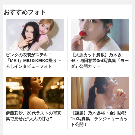
おすすめフォト
ピンクの衣装がステキ！
【大胆カット満載】乃木坂
「ME:I」MIU＆KEIKO撮り下
46・与田祐希3rd写真集『ヨー
ろしインタビューフォト
ダ』公開カット
伊藤彩沙、20代ラストの写真
【話題】乃木坂46・金川紗耶
集で見せた“大人の甘さ”
1st写真集、ランジェリーカッ
ト公開！