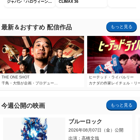
ジャパン「ハロウィーン・
CLIMAX 36
ホラー・ナイト ～オール
ナイト～パス」
最新＆おすすめ 配信作品
もっと見る
THE ONE SHOT
ヒーテッド・ライバルリー
千鳥・大悟が企画・プロデュー…
カナダの作家レイチェル・リ
今週公開の映画
もっと見る
ブルーロック
2026年08月07日（金）公開
出演：高橋文哉