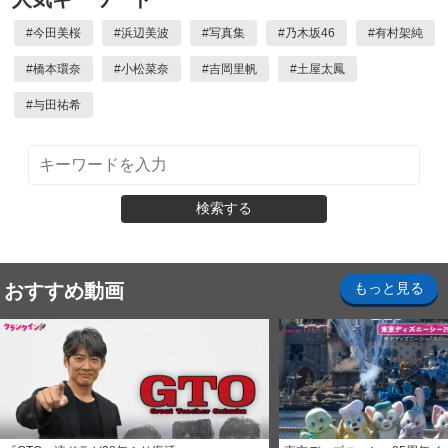
#
今田美桜
#
浜辺美波
#
写真集
#
乃木坂46
#
有村架純
#
橋本環奈
#
小松菜奈
#
吉岡里帆
#
土屋太鳳
#
与田祐希
検索する
おすすめ動画
もっと見る