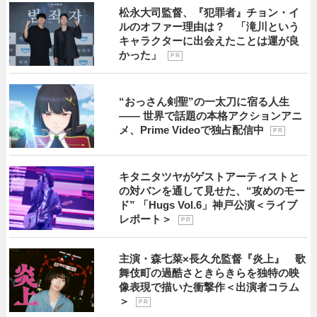
松永大司監督、『犯罪者』チョン・イ
ルのオファー理由は？ 「滝川という
キャラクターに出会えたことは運が良
かった」
P R
“おっさん剣聖”の一太刀に宿る人生
―― 世界で話題の本格アクションアニ
メ、Prime Videoで独占配信中
P R
キタニタツヤがゲストアーティストと
の対バンを通して見せた、“攻めのモー
ド” 「Hugs Vol.6」神戸公演＜ライブ
レポート＞
P R
主演・森七菜×長久允監督『炎上』 歌
舞伎町の過酷さときらきらを独特の映
像表現で描いた衝撃作＜出演者コラム
＞
P R