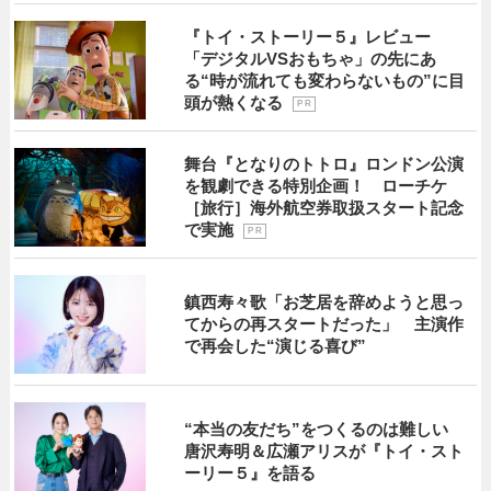
『トイ・ストーリー５』レビュー
「デジタルVSおもちゃ」の先にあ
る“時が流れても変わらないもの”に目
頭が熱くなる
P R
舞台『となりのトトロ』ロンドン公演
を観劇できる特別企画！ ローチケ
［旅行］海外航空券取扱スタート記念
で実施
P R
鎮西寿々歌「お芝居を辞めようと思っ
てからの再スタートだった」 主演作
で再会した“演じる喜び”
“本当の友だち”をつくるのは難しい
唐沢寿明＆広瀬アリスが『トイ・スト
ーリー５』を語る