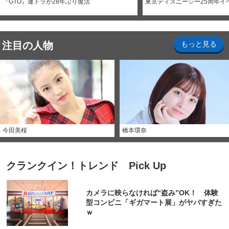
『GTO』連ドラが28年ぶり復活
東京ディズニーシー25周年イ
注目の人物
もっと見る
今田美桜
橋本環奈
クランクイン！トレンド Pick Up
カメラに映らなければ“盗み”OK！ 体験
型コンビニ「ギガマート展」がヤバすぎた
ｗ