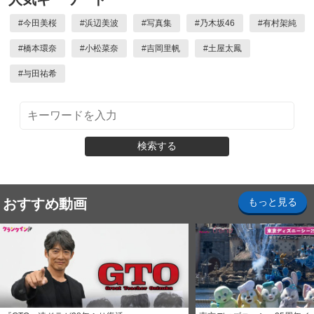
#
今田美桜
#
浜辺美波
#
写真集
#
乃木坂46
#
有村架純
#
橋本環奈
#
小松菜奈
#
吉岡里帆
#
土屋太鳳
#
与田祐希
検索する
おすすめ動画
もっと見る