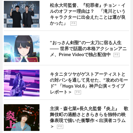
松永大司監督、『犯罪者』チョン・イ
ルのオファー理由は？ 「滝川という
キャラクターに出会えたことは運が良
かった」
P R
“おっさん剣聖”の一太刀に宿る人生
―― 世界で話題の本格アクションアニ
メ、Prime Videoで独占配信中
P R
キタニタツヤがゲストアーティストと
の対バンを通して見せた、“攻めのモー
ド” 「Hugs Vol.6」神戸公演＜ライブ
レポート＞
P R
主演・森七菜×長久允監督『炎上』 歌
舞伎町の過酷さときらきらを独特の映
像表現で描いた衝撃作＜出演者コラム
＞
P R