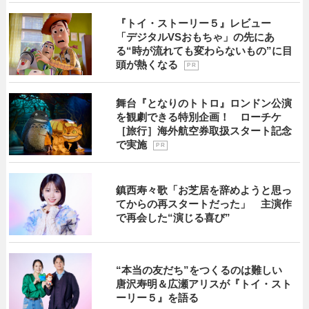
『トイ・ストーリー５』レビュー
「デジタルVSおもちゃ」の先にあ
る“時が流れても変わらないもの”に目
頭が熱くなる
P R
舞台『となりのトトロ』ロンドン公演
を観劇できる特別企画！ ローチケ
［旅行］海外航空券取扱スタート記念
で実施
P R
鎮西寿々歌「お芝居を辞めようと思っ
てからの再スタートだった」 主演作
で再会した“演じる喜び”
“本当の友だち”をつくるのは難しい
唐沢寿明＆広瀬アリスが『トイ・スト
ーリー５』を語る