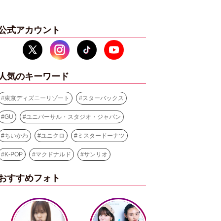
公式アカウント
人気のキーワード
#
東京ディズニーリゾート
#
スターバックス
#
GU
#
ユニバーサル・スタジオ・ジャパン
#
ちいかわ
#
ユニクロ
#
ミスタードーナツ
#
K-POP
#
マクドナルド
#
サンリオ
おすすめフォト