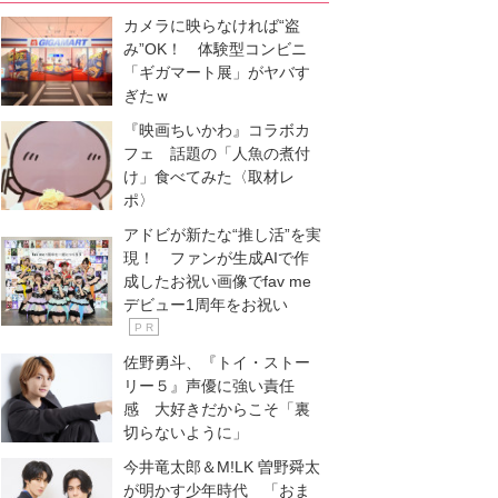
カメラに映らなければ“盗
み”OK！ 体験型コンビニ
「ギガマート展」がヤバす
ぎたｗ
『映画ちいかわ』コラボカ
フェ 話題の「人魚の煮付
け」食べてみた〈取材レ
ポ〉
アドビが新たな“推し活”を実
現！ ファンが生成AIで作
成したお祝い画像でfav me
デビュー1周年をお祝い
P R
佐野勇斗、『トイ・ストー
リー５』声優に強い責任
感 大好きだからこそ「裏
切らないように」
今井竜太郎＆M!LK 曽野舜太
が明かす少年時代 「おま