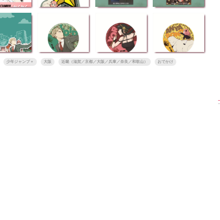
大胆カット満載】
【渾身の一冊】乃木
【超貴重】デビュー
木坂46・与田祐希
坂46・山下美月、
前の初々しい姿が見
rd写真集『ヨー
2nd写真集『ヒロイ
られる「ILLIT」のセ
少年ジャンプ＋
大阪
近畿（滋賀／京都／大阪／兵庫／奈良／和歌山）
おでかけ
』公開カット
ン』公開カット
ルカ独占公開