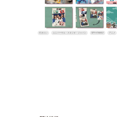
重版！】乃
【インタビューフォ
ピンクの衣装がステ
【
・山下美月
ト】櫻坂46・田村保
キ！ 「ME:I」MIU＆
乃
写真集」公開カ
乃、山崎天＜TGC
KEIKO撮り下ろしイ
3
行きたい
ユニバーサル・スタジオ・ジャパン
SPY×FAMILY
アニメ
め
2023 A／W＞
ンタビューフォト
ダ