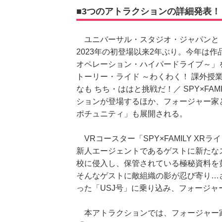
■3つのアトラクションの詳細発表！
ユニバーサル・スタジオ・ジャパンと『S
2023年の初登場以来2年ぶり。今年は作品
オペレーション・ハイパードライブ～」をは
トーリー・ライド ～わくわく！ 課外
なも ちち・ははと挑戦だ！／ SPY×FA
ションが登場するほか、フォージャー家
ポチュニティ」も展開される。
VRコースター「SPY×FAMILY XR
新人エージェントであるゲストに新たな
校に侵入し、保管されている極秘資料を
そんなゲストに敵組織の影が忍び寄り…
った「USJ号」に乗り込み、フォージ
本アトラクションでは、フォージャー