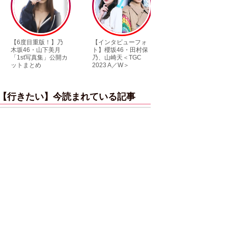
【6度目重版！】乃
【インタビューフォ
ピンクの衣装がステ
木坂46・山下美月
ト】櫻坂46・田村保
キ！ 「ME:I」MIU＆
「1st写真集」公開カ
乃、山崎天＜TGC
KEIKO撮り下ろしイ
ットまとめ
2023 A／W＞
ンタビューフォト
【行きたい】今読まれている記事