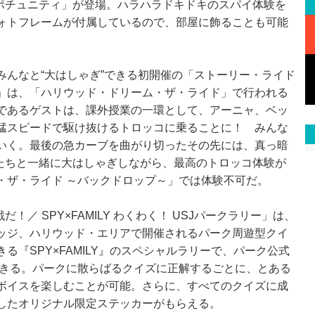
ト・オポチュニティ」が登場。ハラハラドキドキのスパイ体験を
ォトフレームが付属しているので、部屋に飾ることも可能
んなと“大はしゃぎ”できる初開催の「ストーリー・ライド
」は、「ハリウッド・ドリーム・ザ・ライド」で行われる
であるゲストは、課外授業の一環として、アーニャ、ベッ
猛スピードで駆け抜けるトロッコに乗ることに！ みんな
いく。最後の急カーブを曲がり切ったその先には、真っ暗
ャたちと一緒に大はしゃぎしながら、最高のトロッコ体験が
・ザ・ライド ～バックドロップ～」では体験不可だ。
／ SPY×FAMILY わくわく！ USJパークラリー」は、
ッジ、ハリウッド・エリアで開催されるパーク周遊型クイ
る『SPY×FAMILY』のスペシャルラリーで、パーク公式
できる。パークに散らばるクイズに正解するごとに、とある
ボイスを楽しむことが可能。さらに、すべてのクイズに成
したオリジナル限定ステッカーがもらえる。