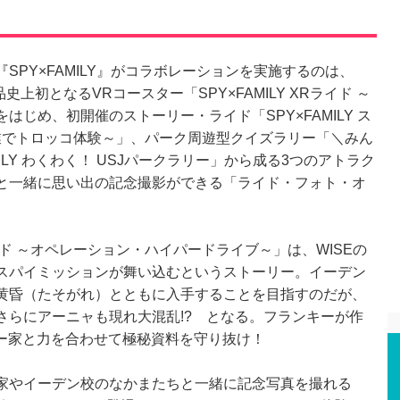
PY×FAMILY』がコラボレーションを実施するのは、
史上初となるVRコースター「SPY×FAMILY XRライド ～
じめ、初開催のストーリー・ライド「SPY×FAMILY ス
授業でトロッコ体験～」、パーク周遊型クイズラリー「＼みん
MILY わくわく！ USJパークラリー」から成る3つのアトラク
と一緒に思い出の記念撮影ができる「ライド・フォト・オ
ライド ～オペレーション・ハイパードライブ～」は、WISEの
スパイミッションが舞い込むというストーリー。イーデン
黄昏（たそがれ）とともに入手することを目指すのだが、
さらにアーニャも現れ大混乱!? となる。フランキーが作
ャー家と力を合わせて極秘資料を守り抜け！
家やイーデン校のなかまたちと一緒に記念写真を撮れる