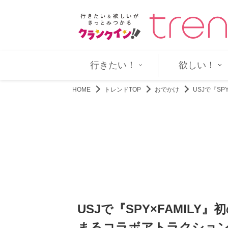
、清楚な浴衣姿に反響「相変わ…
『仮面ライダーゼッツ』第47話「
行きたい！
欲しい！
HOME
トレンドTOP
おでかけ
USJで『S
USJで『SPY×FAMIL
まるコラボアトラクショ