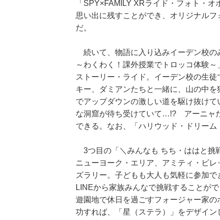
「SPY×FAMILY XRライド・フォ
思い出に残すことができ、オリジナルフ
だ。
続いて、物語に入り込みイーデン校のみ
～わくわく！課外授業でトロッコ体験～
ストーリー・ライド。イーデン校の生徒
キー、ダミアンたちと一緒に、山の中を
でアップダウンの激しい道を駆け抜けて
な洞窟が待ち受けていて…!? アーニ
できる。なお、「ハリウッド・ドリーム
3つ目の「＼みんなも ちち・ははと挑戦だ！
ニューヨーク・エリア、アミティ・ビレ
ズラリー。子どもも大人も気軽に参加でき
LINEから家族みんなで挑戦することが
遊園地で休日を過ごすフォージャー家の
功すれば、「星（ステラ）」をデザイン