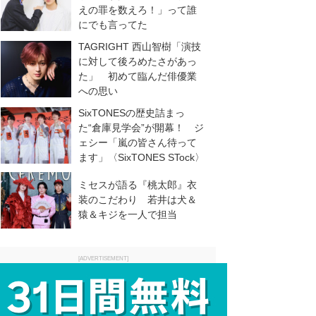
えの罪を数えろ！」って誰
にでも言ってた
TAGRIGHT 西山智樹「演技
に対して後ろめたさがあっ
た」 初めて臨んだ俳優業
への思い
SixTONESの歴史詰まっ
た“倉庫見学会”が開幕！ ジ
ェシー「嵐の皆さん待って
ます」〈SixTONES STock〉
ミセスが語る『桃太郎』衣
装のこだわり 若井は犬＆
猿＆キジを一人で担当
[ADVERTISEMENT]