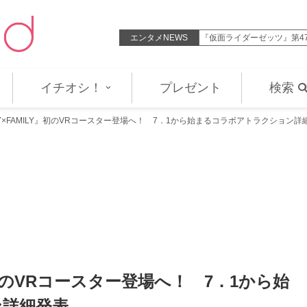
救う」、小鷹が深い眠りに落ちて…
エンタメNEWS
『角醒ハンター オメガホー
イチオシ！
プレゼント
検索
PY×FAMILY』初のVRコースター登場へ！ 7．1から始まるコラボアトラクション詳
Y』初のVRコースター登場へ！ 7．1から始
ン詳細発表