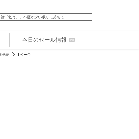
ン』第3話「味わえ！怒りのタッグバト…
アンジェリーナ・ジョ
本日のセール情報
PR
細発表
1ページ