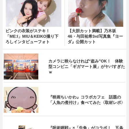
ピンクの衣装がステキ！
【大胆カット満載】乃木坂
「ME:I」MIU＆KEIKO撮り下
46・与田祐希3rd写真集『ヨー
ろしインタビューフォト
ダ』公開カット
カメラに映らなければ“盗み”OK！ 体験
型コンビニ「ギガマート展」がヤバすぎた
ｗ
『映画ちいかわ』コラボカフェ 話題の
「人魚の煮付け」食べてみた〈取材レポ〉
『呪術廻戦』×「牛角」がコラボ！ 五条