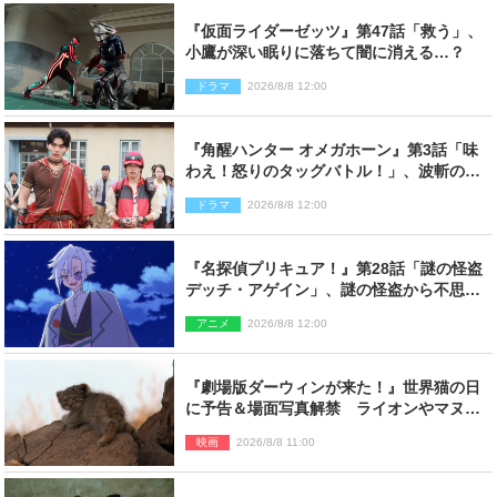
『仮面ライダーゼッツ』第47話「救う」、
小鷹が深い眠りに落ちて闇に消える…？
ドラマ
2026/8/8 12:00
『角醒ハンター オメガホーン』第3話「味
わえ！怒りのタッグバトル！」、波斬のギ
リコがハンターバトルを挑んできた！
ドラマ
2026/8/8 12:00
『名探偵プリキュア！』第28話「謎の怪盗
デッチ・アゲイン」、謎の怪盗から不思議
な予告状が届く
アニメ
2026/8/8 12:00
『劇場版ダーウィンが来た！』世界猫の日
に予告＆場面写真解禁 ライオンやマヌル
ネコの赤ちゃんが大集合
映画
2026/8/8 11:00