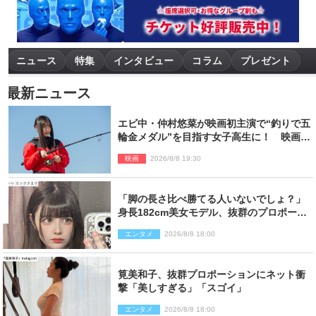
ニュース
特集
インタビュー
コラム
プレゼント
最新ニュース
エビ中・仲村悠菜が映画初主演で“釣りで五
輪金メダル”を目指す女子高生に！ 映画
『つりこまち』今秋公開
映画
2026/8/8 19:30
「脚の長さ比べ勝てる人いないでしょ？」
身長182cm美女モデル、抜群のプロポーシ
ョンにネット衝撃
エンタメ
2026/8/8 18:00
筧美和子、抜群プロポーションにネット衝
撃「美しすぎる」「スゴイ」
エンタメ
2026/8/8 18:00