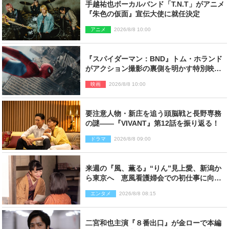
手越祐也ボーカルバンド「T.N.T」がアニメ
『朱色の仮面』宣伝大使に就任決定
アニメ
2026/8/8 10:00
『スパイダーマン：BND』トム・ホランド
がアクション撮影の裏側を明かす特別映像
解禁
映画
2026/8/8 10:00
要注意人物・新庄を追う頭脳戦と長野専務
の謎――『VIVANT』第12話を振り返る！
ドラマ
2026/8/8 09:00
来週の『風、薫る』“りん”見上愛、新潟か
ら東京へ 恵風看護婦会での初仕事に向か
う
エンタメ
2026/8/8 08:15
二宮和也主演『８番出口』が金ローで本編