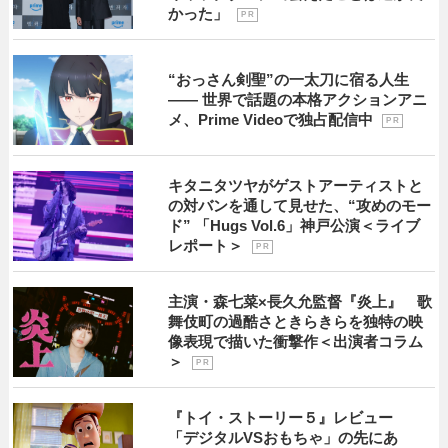
かった」
P R
“おっさん剣聖”の一太刀に宿る人生
―― 世界で話題の本格アクションアニ
メ、Prime Videoで独占配信中
P R
キタニタツヤがゲストアーティストと
の対バンを通して見せた、“攻めのモー
ド” 「Hugs Vol.6」神戸公演＜ライブ
レポート＞
P R
主演・森七菜×長久允監督『炎上』 歌
舞伎町の過酷さときらきらを独特の映
像表現で描いた衝撃作＜出演者コラム
＞
P R
『トイ・ストーリー５』レビュー
「デジタルVSおもちゃ」の先にあ