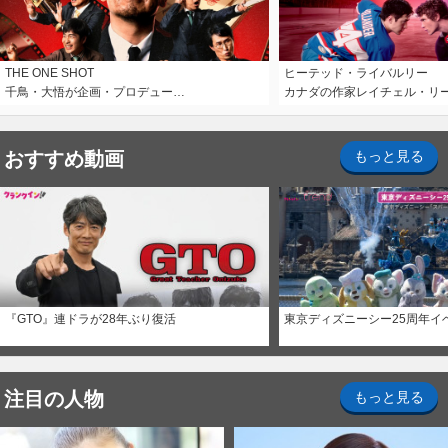
THE ONE SHOT
ヒーテッド・ライバルリー
千鳥・大悟が企画・プロデュー…
カナダの作家レイチェル・リ
おすすめ動画
もっと見る
『GTO』連ドラが28年ぶり復活
東京ディズニーシー25周年イ
注目の人物
もっと見る