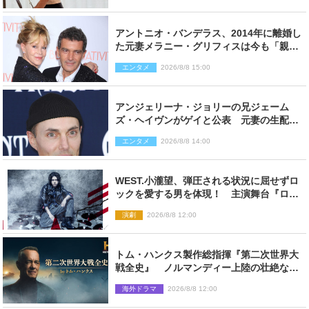
アントニオ・バンデラス、2014年に離婚し
た元妻メラニー・グリフィスは今も「親友
の一人」
エンタメ
2026/8/8 15:00
アンジェリーナ・ジョリーの兄ジェーム
ズ・ヘイヴンがゲイと公表 元妻の生配信
で明らかに
エンタメ
2026/8/8 14:00
WEST.小瀧望、弾圧される状況に屈せずロ
ックを愛する男を体現！ 主演舞台『ロッ
クンロール』ビジュアル解禁
演劇
2026/8/8 12:00
トム・ハンクス製作総指揮『第二次世界大
戦全史』 ノルマンディー上陸の壮絶な戦
場を収めた特別映像解禁
海外ドラマ
2026/8/8 12:00