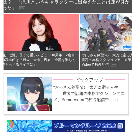
は？ 「滝川というキャラクターに出会えたことは運が良か
った」
P R
相川七瀬、長くて重いデビュー30周年 2度目
“おっさん剣聖”の一太刀に宿る
の武道館は「過去、未来、現在、全部を楽しん
話題の本格アクションアニメ第二
でもらえるライブに」
Videoで独占配信
P R
ピックアップ
“おっさん剣聖”の一太刀に宿る人生
―― 世界で話題の本格アクションアニ
メ、Prime Videoで独占配信中
P R