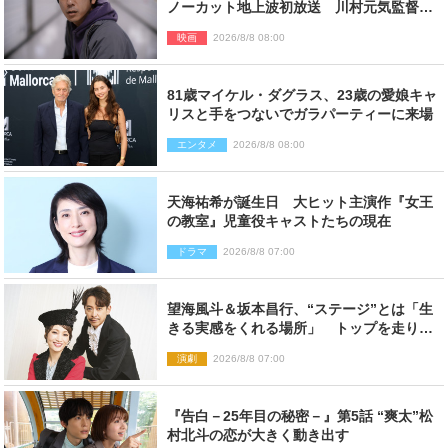
ノーカット地上波初放送 川村元気監督＆
二宮コメント到着
映画
2026/8/8 08:00
81歳マイケル・ダグラス、23歳の愛娘キャ
リスと手をつないでガラパーティーに来場
エンタメ
2026/8/8 08:00
天海祐希が誕生日 大ヒット主演作『女王
の教室』児童役キャストたちの現在
ドラマ
2026/8/8 07:00
望海風斗＆坂本昌行、“ステージ”とは「生
きる実感をくれる場所」 トップを走り続
ける原動力を語る
演劇
2026/8/8 07:00
『告白－25年目の秘密－』第5話 “爽太”松
村北斗の恋が大きく動き出す