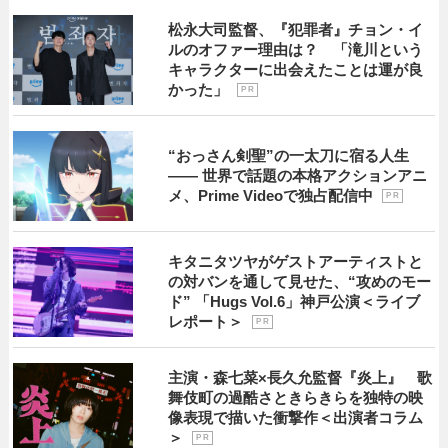
松永大司監督、『犯罪者』チョン・イ
ルのオファー理由は？ 「滝川という
キャラクターに出会えたことは運が良
かった」
P R
“おっさん剣聖”の一太刀に宿る人生
―― 世界で話題の本格アクションアニ
メ、Prime Videoで独占配信中
P R
キタニタツヤがゲストアーティストと
の対バンを通して見せた、“攻めのモー
ド” 「Hugs Vol.6」神戸公演＜ライブ
レポート＞
P R
主演・森七菜×長久允監督『炎上』 歌
舞伎町の過酷さときらきらを独特の映
像表現で描いた衝撃作＜出演者コラム
＞
P R