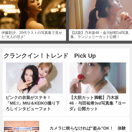
伊藤彩沙、20代ラストの写真集で見せ
【話題】乃木坂46・金川紗耶1st写真
た“大人の甘さ”
集、ランジェリーカット公開！
クランクイン！トレンド Pick Up
ピンクの衣装がステキ！
【大胆カット満載】乃木坂
「ME:I」MIU＆KEIKO撮り下
46・与田祐希3rd写真集『ヨー
ろしインタビューフォト
ダ』公開カット
カメラに映らなければ“盗み”OK！ 体験