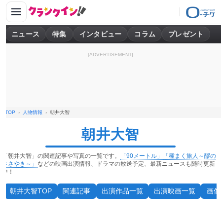
ニュース
特集
インタビュー
コラム
プレゼント
[ADVERTISEMENT]
TOP
人物情報
朝井大智
朝井大智
「朝井大智」の関連記事や写真の一覧です。
「90メートル」
「種まく旅人～醪の
ささやき～」
などの映画出演情報、ドラマの放送予定、最新ニュースも随時更新
中！
朝井大智TOP
関連記事
出演作品一覧
出演映画一覧
画像