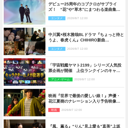
デビュー25周年のコブクロがサプライ
ズ！ “花”や“草木”にまつわる楽曲集め
た新コンセプトアルバムを“花の日”に配
エンタメ
2026/8/7 12:00
信リリース
中川翼×桜木雅哉BLドラマ『ちょっと待と
うよ、春虎くん』CHIHIRO新曲
「Honeyy」がED主題歌に決定！
エンタメ
2026/8/7 12:00
「宇宙戦艦ヤマト2199」シリーズ人気投
票企画が開催 上位ランクインのキャラ
クター＆メカは新規描き下ろしイラスト
アニメ･ゲーム
2026/8/7 12:00
を制作
映画『世界で最後の愛しい娘！』声優・
花江夏樹のナレーション入り予告映像解
禁「あふれ出る温かさに涙が止まらな
映画
2026/8/7 12:00
い！」
『風、薫る』“りん”見上愛＆“直美”上坂