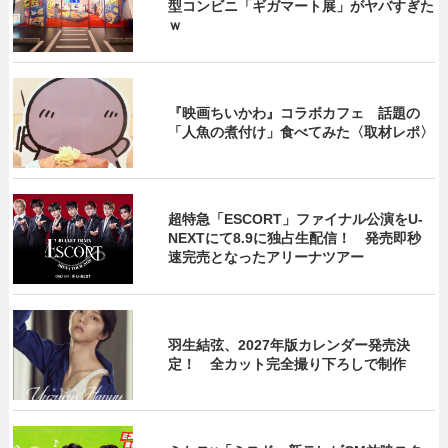
型コンビニ「ギガマート展」がヤバすぎた
ｗ
『映画ちいかわ』コラボカフェ 話題の
「人魚の煮付け」食べてみた〈取材レポ〉
超特急「ESCORT」ファイナル公演をU-
NEXTにて8.9に独占生配信！ 発売即秒
速完売となったアリーナツアー
羽生結弦、2027年版カレンダー発売決
定！ 全カット完全撮り下ろしで制作