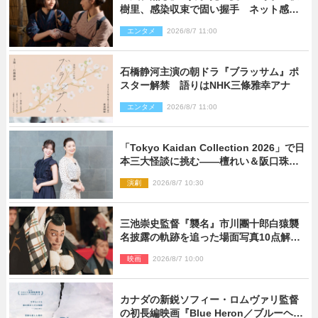
樹里、感染収束で固い握手 ネット感動
「このバディは最強」「アツい」
エンタメ
2026/8/7 11:00
石橋静河主演の朝ドラ『ブラッサム』ポ
スター解禁 語りはNHK三條雅幸アナ
エンタメ
2026/8/7 11:00
「Tokyo Kaidan Collection 2026」で日
本三大怪談に挑む――檀れい＆阪口珠美
が語る「牡丹灯籠」の新たな魅力
演劇
2026/8/7 10:30
三池崇史監督『襲名』市川團十郎白猿襲
名披露の軌跡を追った場面写真10点解
禁！
映画
2026/8/7 10:00
カナダの新鋭ソフィー・ロムヴァリ監督
の初長編映画『Blue Heron／ブルーヘロ