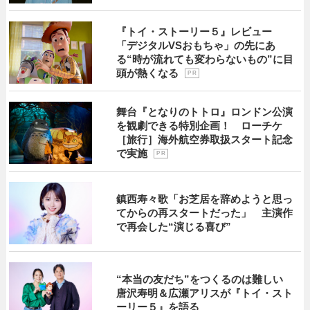
『トイ・ストーリー５』レビュー
「デジタルVSおもちゃ」の先にあ
る“時が流れても変わらないもの”に目
頭が熱くなる
P R
舞台『となりのトトロ』ロンドン公演
を観劇できる特別企画！ ローチケ
［旅行］海外航空券取扱スタート記念
で実施
P R
鎮西寿々歌「お芝居を辞めようと思っ
てからの再スタートだった」 主演作
で再会した“演じる喜び”
“本当の友だち”をつくるのは難しい
唐沢寿明＆広瀬アリスが『トイ・スト
ーリー５』を語る