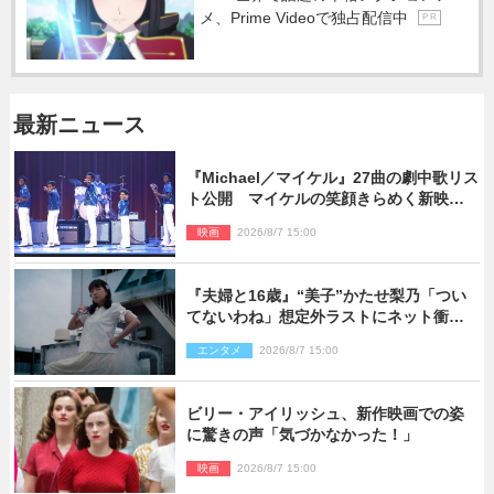
メ、Prime Videoで独占配信中
P R
最新ニュース
『Michael／マイケル』27曲の劇中歌リス
ト公開 マイケルの笑顔きらめく新映像
も
映画
2026/8/7 15:00
『夫婦と16歳』“美子”かたせ梨乃「つい
てないわね」想定外ラストにネット衝撃
「ヤバすぎ…」「怖えぇ」（ネタバレあ
エンタメ
2026/8/7 15:00
り）
ビリー・アイリッシュ、新作映画での姿
に驚きの声「気づかなかった！」
映画
2026/8/7 15:00