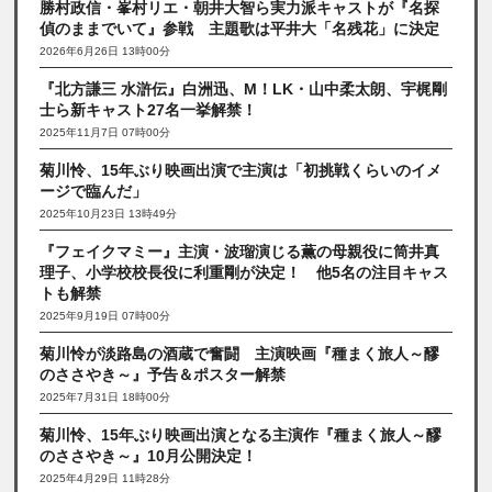
勝村政信・峯村リエ・朝井大智ら実力派キャストが『名探
偵のままでいて』参戦 主題歌は平井大「名残花」に決定
2026年6月26日 13時00分
『北方謙三 水滸伝』白洲迅、M！LK・山中柔太朗、宇梶剛
士ら新キャスト27名一挙解禁！
2025年11月7日 07時00分
菊川怜、15年ぶり映画出演で主演は「初挑戦くらいのイメ
ージで臨んだ」
2025年10月23日 13時49分
『フェイクマミー』主演・波瑠演じる薫の母親役に筒井真
理子、小学校校長役に利重剛が決定！ 他5名の注目キャス
トも解禁
2025年9月19日 07時00分
菊川怜が淡路島の酒蔵で奮闘 主演映画『種まく旅人～醪
のささやき～』予告＆ポスター解禁
2025年7月31日 18時00分
菊川怜、15年ぶり映画出演となる主演作『種まく旅人～醪
のささやき～』10月公開決定！
2025年4月29日 11時28分