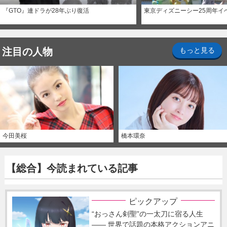
『GTO』連ドラが28年ぶり復活
東京ディズニーシー25周年イ
注目の人物
もっと見る
今田美桜
橋本環奈
【総合】今読まれている記事
ピックアップ
“おっさん剣聖”の一太刀に宿る人生
―― 世界で話題の本格アクションアニ