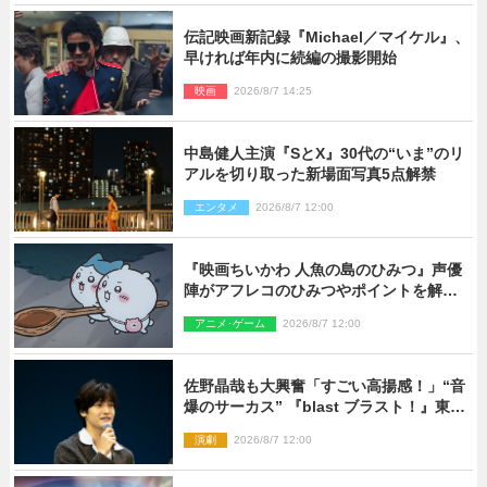
伝記映画新記録『Michael／マイケル』、
早ければ年内に続編の撮影開始
映画
2026/8/7 14:25
中島健人主演『SとX』30代の“いま”のリ
アルを切り取った新場面写真5点解禁
エンタメ
2026/8/7 12:00
『映画ちいかわ 人魚の島のひみつ』声優
陣がアフレコのひみつやポイントを解
説！ 新カットも到着
アニメ･ゲーム
2026/8/7 12:00
佐野晶哉も大興奮「すごい高揚感！」“音
爆のサーカス” 『blast ブラスト！』東京
公演が開幕！
演劇
2026/8/7 12:00