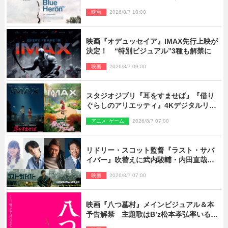
ン』10.23公開
映画
2026/8/7 10:00
映画『オデュッセイア』IMAX先行上映が
決定！ “特別ビジュアル”3種も解禁に
映画
2026/8/7 09:00
スタジオジブリ『耳をすませば』『借り
ぐらしのアリエッティ』4Kデジタルリマ
スターでIMAX上映決定！
アニメ･ゲーム
2026/8/7 07:00
リドリー・スコット監督『ラスト・サバ
イバー』吹替えに武内駿輔・内田直哉・
種崎敦美・井上和彦ら豪華声優陣が集
映画
2026/8/7 07:00
結！
映画『八つ墓村』メインビジュアル＆本
予告解禁 主題歌はB’z松本孝弘率いる
TMG「DOOM」に決定