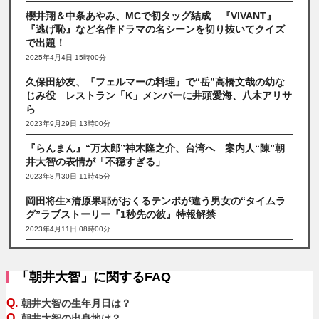
櫻井翔＆中条あやみ、MCで初タッグ結成 『VIVANT』
『逃げ恥』など名作ドラマの名シーンを切り抜いてクイズ
で出題！
2025年4月4日 15時00分
久保田紗友、『フェルマーの料理』で“岳”高橋文哉の幼な
じみ役 レストラン「K」メンバーに井頭愛海、八木アリサ
ら
2023年9月29日 13時00分
『らんまん』“万太郎”神木隆之介、台湾へ 案内人“陳”朝
井大智の表情が「不穏すぎる」
2023年8月30日 11時45分
岡田将生×清原果耶がおくるテンポが違う男女の“タイムラ
グ”ラブストーリー『1秒先の彼』特報解禁
2023年4月11日 08時00分
「朝井大智」に関するFAQ
Q.
朝井大智の生年月日は？
Q.
朝井大智の出身地は？