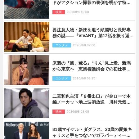
ドがアクション撮影の裏側を明かす特別
映像解禁
映画
2026/8/8 10:00
要注意人物・新庄を追う頭脳戦と長野専
務の謎――『VIVANT』第12話を振り返
る！
エンタメ
2026/8/8 09:00
来週の『風、薫る』“りん”見上愛、新潟
から東京へ 恵風看護婦会での初仕事に
向かう
エンタメ
2026/8/8 08:15
二宮和也主演『８番出口』が金ローで本
編ノーカット地上波初放送 川村元気監
督＆二宮コメント到着
映画
2026/8/8 08:00
81歳マイケル・ダグラス、23歳の愛娘キ
ャリスと手をつないでガラパーティーに