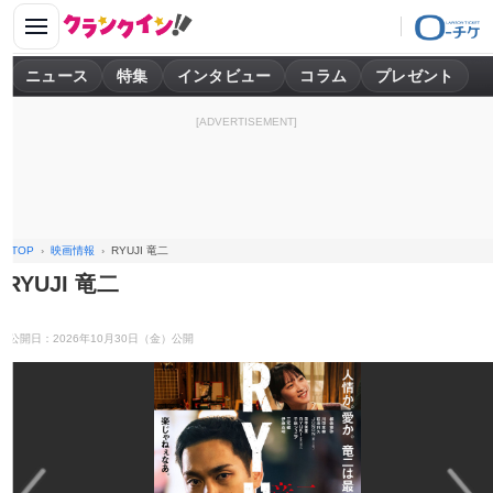
ニュース
特集
インタビュー
コラム
プレゼント
[ADVERTISEMENT]
TOP
映画情報
RYUJI 竜二
RYUJI 竜二
公開日：2026年10月30日（金）公開