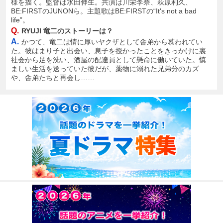
様を描く。監督は水田伸生。共演は川栄李奈、萩原利久、
BE:FIRSTのJUNONら。主題歌はBE:FIRSTの“It's not a bad
life”。
Q.
RYUJI 竜二のストーリーは？
A.
かつて、竜二は情に厚いヤクザとして舎弟から慕われてい
た。彼はまり子と出会い、息子を授かったことをきっかけに裏
社会から足を洗い、酒屋の配達員として懸命に働いていた。慎
ましい生活を送っていた彼だが、薬物に溺れた兄弟分のカズ
や、舎弟たちと再会し……