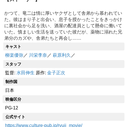
かつて、竜二は情に厚いヤクザとして舎弟から慕われてい
た。彼はまり子と出会い、息子を授かったことをきっかけ
に裏社会から足を洗い、酒屋の配達員として懸命に働いて
いた。慎ましい生活を送っていた彼だが、薬物に溺れた兄
弟分のカズや、舎弟たちと再会し……
キャスト
柳楽優弥
／
川栄李奈
／
萩原利久
／
スタッフ
監督:
水田伸生
原作:
金子正次
制作国
日本
映倫区分
PG-12
公式サイト
https://www.culture-pub.jp/ryuji_movie/