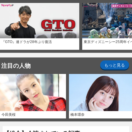
『GTO』連ドラが28年ぶり復活
東京ディズニーシー25周年イ
注目の人物
もっと見る
今田美桜
橋本環奈