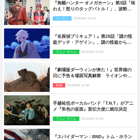
『角醒ハンター オメガホーン』第3話「味
わえ！怒りのタッグバトル！」、波斬の
ギリコがハンターバトルを挑んできた！
エンタメ
2026/8/8 12:00
『名探偵プリキュア！』第28話「謎の怪
盗デッチ・アゲイン」、謎の怪盗から不
思議な予告状が届く
アニメ･ゲーム
2026/8/8 12:00
『劇場版ダーウィンが来た！』世界猫の
日に予告＆場面写真解禁 ライオンやマ
ヌルネコの赤ちゃんが大集合
映画
2026/8/8 11:00
手越祐也ボーカルバンド「T.N.T」がアニ
メ『朱色の仮面』宣伝大使に就任決定
アニメ･ゲーム
2026/8/8 10:00
『スパイダーマン：BND』トム・ホラン