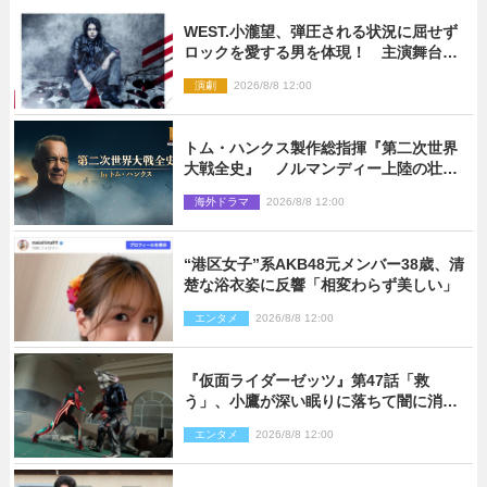
WEST.小瀧望、弾圧される状況に屈せず
ロックを愛する男を体現！ 主演舞台
『ロックンロール』ビジュアル解禁
演劇
2026/8/8 12:00
トム・ハンクス製作総指揮『第二次世界
大戦全史』 ノルマンディー上陸の壮絶
な戦場を収めた特別映像解禁
海外ドラマ
2026/8/8 12:00
“港区女子”系AKB48元メンバー38歳、清
楚な浴衣姿に反響「相変わらず美しい」
エンタメ
2026/8/8 12:00
『仮面ライダーゼッツ』第47話「救
う」、小鷹が深い眠りに落ちて闇に消え
る…？
エンタメ
2026/8/8 12:00