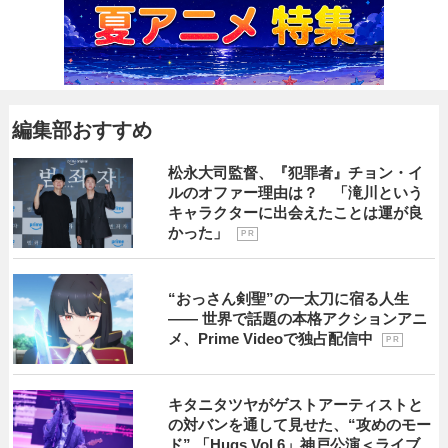
編集部おすすめ
松永大司監督、『犯罪者』チョン・イ
ルのオファー理由は？ 「滝川という
キャラクターに出会えたことは運が良
かった」
P R
“おっさん剣聖”の一太刀に宿る人生
―― 世界で話題の本格アクションアニ
メ、Prime Videoで独占配信中
P R
キタニタツヤがゲストアーティストと
の対バンを通して見せた、“攻めのモー
ド” 「Hugs Vol.6」神戸公演＜ライブ