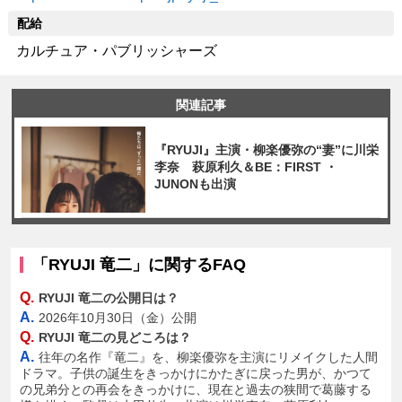
配給
カルチュア・パブリッシャーズ
関連記事
『RYUJI』主演・柳楽優弥の“妻”に川栄
李奈 萩原利久＆BE：FIRST ・
JUNONも出演
「RYUJI 竜二」に関するFAQ
Q.
RYUJI 竜二の公開日は？
A.
2026年10月30日（金）公開
Q.
RYUJI 竜二の見どころは？
A.
往年の名作『竜二』を、柳楽優弥を主演にリメイクした人間
ドラマ。子供の誕生をきっかけにかたぎに戻った男が、かつて
の兄弟分との再会をきっかけに、現在と過去の狭間で葛藤する