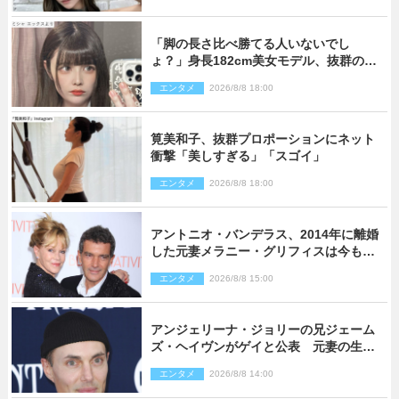
「脚の長さ比べ勝てる人いないでし
ょ？」身長182cm美女モデル、抜群のプ
ロポーションにネット衝撃
エンタメ
2026/8/8 18:00
筧美和子、抜群プロポーションにネット
衝撃「美しすぎる」「スゴイ」
エンタメ
2026/8/8 18:00
アントニオ・バンデラス、2014年に離婚
した元妻メラニー・グリフィスは今も
「親友の一人」
エンタメ
2026/8/8 15:00
アンジェリーナ・ジョリーの兄ジェーム
ズ・ヘイヴンがゲイと公表 元妻の生配
信で明らかに
エンタメ
2026/8/8 14:00