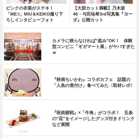
ピンクの衣装がステキ！
【大胆カット満載】乃木坂
「ME:I」MIU＆KEIKO撮り下
46・与田祐希3rd写真集『ヨー
ろしインタビューフォト
ダ』公開カット
カメラに映らなければ“盗み”OK！ 体験
型コンビニ「ギガマート展」がヤバすぎた
ｗ
『映画ちいかわ』コラボカフェ 話題の
「人魚の煮付け」食べてみた〈取材レポ〉
『呪術廻戦』×「牛角」がコラボ！ 五条
の“茈”をイメージしたグッズ付きドリンク
など展開