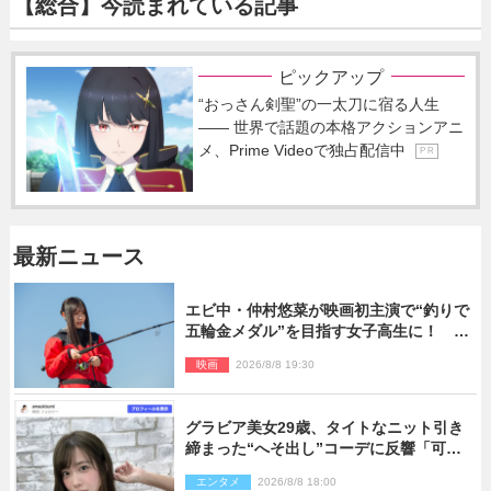
【総合】今読まれている記事
ピックアップ
“おっさん剣聖”の一太刀に宿る人生
―― 世界で話題の本格アクションアニ
メ、Prime Videoで独占配信中
P R
最新ニュース
エビ中・仲村悠菜が映画初主演で“釣りで
五輪金メダル”を目指す女子高生に！ 映
画『つりこまち』今秋公開
映画
2026/8/8 19:30
グラビア美女29歳、タイトなニット引き
締まった“へそ出し”コーデに反響「可愛
い過ぎる」
エンタメ
2026/8/8 18:00