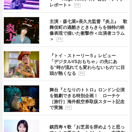
レポート＞
P R
主演・森七菜×長久允監督『炎上』 歌
舞伎町の過酷さときらきらを独特の映
像表現で描いた衝撃作＜出演者コラム
＞
P R
『トイ・ストーリー５』レビュー
「デジタルVSおもちゃ」の先にあ
る“時が流れても変わらないもの”に目
頭が熱くなる
P R
舞台『となりのトトロ』ロンドン公演
を観劇できる特別企画！ ローチケ
［旅行］海外航空券取扱スタート記念
で実施
P R
鎮西寿々歌「お芝居を辞めようと思っ