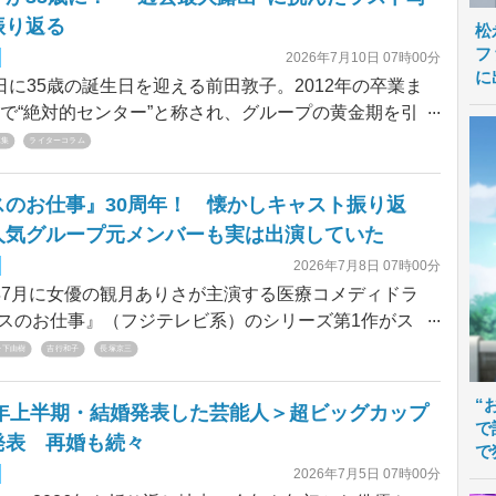
振り返る
松
フ
2026年7月10日 07時00分
に
日に35歳の誕生日を迎える前田敦子。2012年の卒業ま
48で“絶対的センター”と称され、グループの黄金期を引
彼女も、現在は1児の母に。そんな前田が昨年、芸能
真集
ライターコラム
周年を記念して14年ぶりに発売した写真集『Beste』が
題に。今回は、前田敦子“最後の写真集”を振り返って
スのお仕事』30周年！ 懐かしキャスト振り返
人気グループ元メンバーも実は出演していた
2026年7月8日 07時00分
年7月に女優の観月ありさが主演する医療コメディドラ
スのお仕事』（フジテレビ系）のシリーズ第1作がス
て、今週で30周年。本作は主人公のドジな新米ナー
松下由樹
吉行和子
長塚京三
演じる朝倉いずみが、笑いあり、涙ありの経験を重
前の看護師、一人の女性として成長していく姿を描く
“
26年上半期・結婚発表した芸能人＞超ビッグカップ
。シリアスな作風が多かった医療ドラマの中でも一際
で
発表 再婚も続々
で
作風の本作は人気を博し、2014年までに連ドラがパー
2026年7月5日 07時00分
放送され、劇場版も1作公開された。今回はそんな『ナ