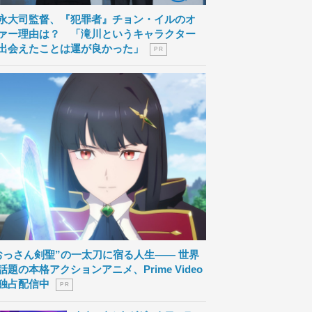
永大司監督、『犯罪者』チョン・イルのオ
ァー理由は？ 「滝川というキャラクター
出会えたことは運が良かった」
P R
おっさん剣聖”の一太刀に宿る人生―― 世界
話題の本格アクションアニメ、Prime Video
独占配信中
P R