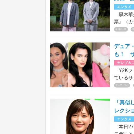
督し、マ
エンタメ
た本作は
黒木華が
曲ととも
票』（カ
放送でつ
銀河の一票
も脚本家
も「噛み
デュア
し」など
も！ 
振り返っ
セレブ＆
Y2Kフ
ているサ
たハロー
デュア・リパ
代表する
そこで、
「真似
レッドカ
レクシ
アイテム
エンタメ
ィの可能
本日27
モデルと