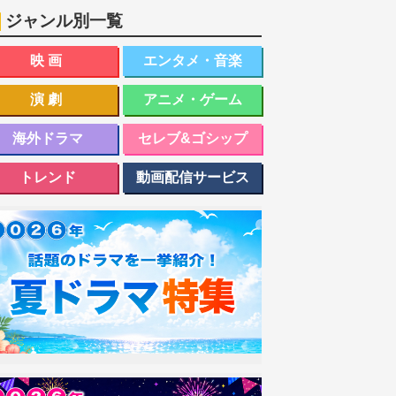
ジャンル別一覧
映画
エンタメ・音楽
演劇
アニメ・ゲーム
海外ドラマ
セレブ&ゴシップ
トレンド
動画配信サービス