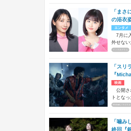
表した。
ルブランド
「まさ
のショッ
の浴衣
板野が3
エンタメ
7月に入
外せない
が息を呑
インスタグラム
女優、タ
浴衣姿を
「スリラ
『Mic
映画
公開され
トとなっ
億円超。
Michael／マイケル
スタート
ュリーの
「噛み
して歴代
終回『銀