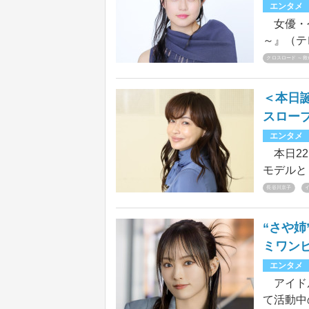
エンタメ
女優・今
～』（テ
急医療の
クロスロード ～救命.
春木遥役
作のIn
＜本日
たちを紹
スロー
エンタメ
本日22
モデルと
ジテレビ
長谷川京子
で親しま
も、その
“さや姉
の47歳
ミワン
エンタメ
アイドル
て活動中