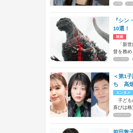
月のグル
山本彩
インス
姉。今夜
Inst
『シン
ンに好評
10選！
てを、彼
映画
「新世紀
督を務め
リーズ第
シン・ゴジラ
月で10
ず声に出
＜第1子
ち 高
エンタメ
子どもの
喜びは格
たちを紹
ライターコラム
前田敦子