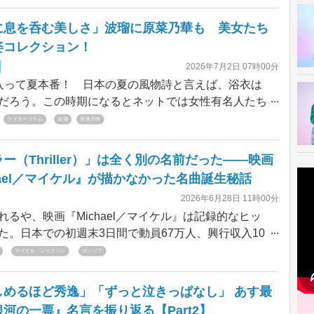
さらに同年、自身がディレクションするライフスタイ
「Rosy luce」を立ち上げた。Instagramでは家族と
に息を呑む美しさ」波瑠に原菜乃華も 美女たち
トや自身のコーディネートなどを発信。この記事では
姿コレクション！
4歳の1年間でアップした印象的な投稿を紹介する。
2026年7月2日 07時00分
って夏本番！ 日本の夏の風物詩と言えば、浴衣は
だろう。この時期になるとネットでは女性有名人たち
むような美しい浴衣ショットを披露する。今回は人気
ライターコラム
波瑠
原菜乃華
レントたちが最近自らのInstagramで披露した色っぽい
紹介していく。
ー（Thriller）」は全く別の名前だった――映画
hael／マイケル』が描かなかった名曲誕生秘話
2026年6月28日 11時00分
るや、映画『Michael／マイケル』は記録的なヒッ
た。日本での初週末3日間で動員67万人、興行収入10
2026年に公開された実写映画のなかで頭ひとつ抜けた
マイケル・ジャクソン
ゴシップ
を切り、全世界興収ではクイーン／フレディ・マーキ
『ボヘミアン・ラプソディ』を超えて音楽伝記映画と
しめるほど秀逸」「ずっと泣きっぱなし」 あす最
最高を更新し続けている。アントワン・フークアが監
河の一票』名言を振り返る【Part2】