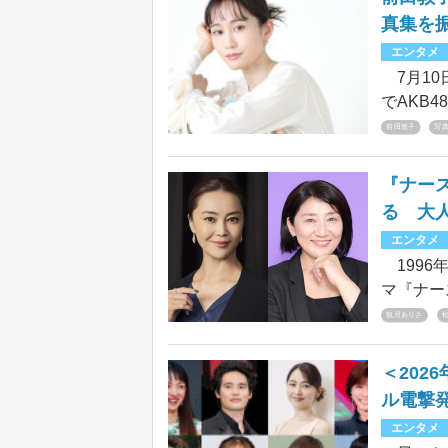
真集を
エンタメ
7月10
でAKB
っ張った
前田敦子
写
活動20
大きな話
『ナー
いこう！
る 大
エンタメ
1996
マ『ナー
タートし
観月ありさ
ス、観月
ね、一人
＜20
ドラマだ
ル電撃
お気楽な
エンタメ
ト4まで