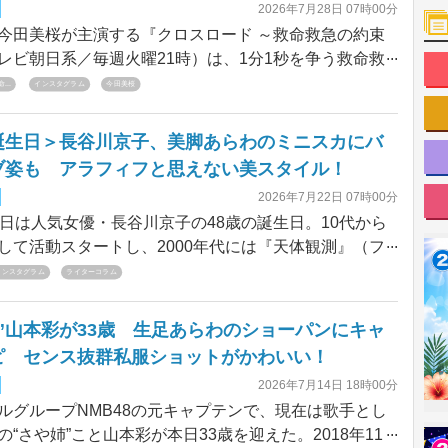
2026年7月28日 07時00分
田美桜が主演する『クロスロード ～救命救急の約束
レビ朝日系／毎週火曜21時）は、1分1秒を争う救命救
最前線を描く本格医療ドラマであり、彼女は主人公・
..
インスタグラム
今田美桜
で自身初の医師もに挑戦している。今回は、そんな本
stagramが発信している今田の魅力的すぎるオフショット
誕生日＞長谷川京子、美脚あらわのミニスカにバ
介していきたい。
ブ姿も アラフィフと思えない美スタイル！
2026年7月22日 07時00分
日は人気女優・長谷川京子の48歳の誕生日。10代から
して活動スタートし、2000年代には『天体観測』（フ
系）など数々のドラマに出演し、“ハセキョー”の愛称
インスタグラム
ライターコラム
れた。そんな長谷川だが、アラフィフになった現在
美ぼうでファンを魅了し続けている。今回は、長谷川
”山本彩が33歳 生足あらわのショーパンにキャ
の1年を彼女のインスタグラムで振り返りたい。
ピ センス抜群私服ショットがかわいい！
2026年7月14日 18時00分
グループNMB48の元キャプテンで、現在は歌手とし
の“さや姉”こと山本彩が本日33歳を迎えた。2018年11