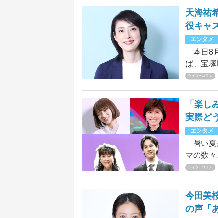
天海祐
役キャ
エンタメ
本日8月
ば、宝塚
退団し今
ライターコラム
し大ヒッ
『女王の
「楽しみ
的な教師
実際ど
にわたる
エンタメ
たちの多
暑い夏が
い。今回
マの数々
とめた。
マ」の期
ライターコラム
はそんな
ったか、
今田美
の声「