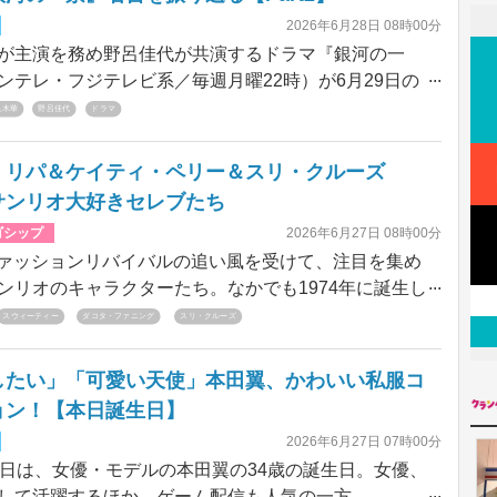
イケルの実の甥ジャファー・ジャクソンが主演を務め
2026年6月28日 08時00分
、「キング・オブ・ポップ」の栄光と孤独を数々の名
主演を務め野呂佳代が共演するドラマ『銀河の一
にスクリーンへ蘇らせた。
ンテレ・フジテレビ系／毎週月曜22時）が6月29日の
いに最終回を迎える。本作の見どころはなんといって
黒木華
野呂佳代
ドラマ
の蛭田直美が紡ぐ名ゼリフの数々。ここではSNS上で
しめるほど秀逸」「刺さりすぎてずっと泣きっぱな
・リパ＆ケイティ・ペリー＆スリ・クルーズ
の称賛が相次ぐ珠玉の言葉を紹介しつつ、名シーンを
サンリオ大好きセレブたち
ていきたい。
ゴシップ
2026年6月27日 08時00分
ァッションリバイバルの追い風を受けて、注目を集め
ンリオのキャラクターたち。なかでも1974年に誕生し
キティは圧倒的な存在感を放ち、日本のKawaii文化を
スウィーティー
ダコタ・ファニング
スリ・クルーズ
存在として海外セレブの間にも人気が浸透している。
セレブたちが見せたキュートな着こなしからクールな
したい」「可愛い天使」本田翼、かわいい私服コ
ーペットスタイル、セクシーコーデ、インパクト大な
ョン！【本日誕生日】
使いまで、キティ愛あふれるルックを大公開！ キテ
2026年6月27日 07時00分
性を再発見できるかも!?
日は、女優・モデルの本田翼の34歳の誕生日。女優、
して活躍するほか、ゲーム配信も人気の一方、