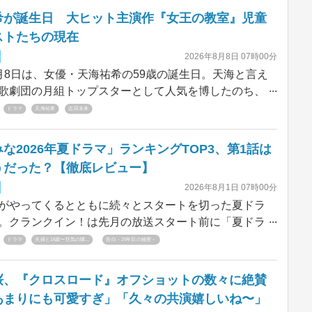
希が誕生日 大ヒット主演作『女王の教室』児童
ストたちの現在
2026年8月8日 07時00分
8日は、女優・天海祐希の59歳の誕生日。天海と言え
歌劇団の月組トップスターとして人気を博したのち、
なお女優として活躍を続けている。そんな天海が主演
ドラマ
天海祐希
志田未来
トを記録したのが、2005年7月期に放送されたドラマ
教室』（日本テレビ系）だ。本作は、天海演じる強権
な2026年夏ドラマ」ランキングTOP3、第1話は
・阿久津真矢と、半崎小学校6年3組の児童との1年間
うだった？【徹底レビュー】
闘い描いた学園ドラマ。本作に出演した児童役の子役
2026年8月1日 07時00分
くは、その後、飛躍を遂げていった逸材が少なくな
やってくるとともに続々とスタートを切った夏ドラ
はそんな『女王の教室』の児童役キャストの現在をま
。クランクイン！は先月の放送スタート前に「夏ドラ
待度アンケートを実施し、トップ10を発表した。今回
ドラマ
夫婦と16歳〜狂気の隣...
告白－25年目の秘密－
ランキングベスト3に入った3作の第1話は実際どうだ
レビューしたい。
桜、『クロスロード』オフショットの数々に絶賛
あまりにも可愛すぎ」「久々の共演嬉しいね〜」