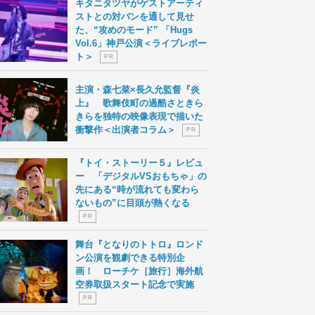
キタニタツヤがゲストアーティ
ストとの対バンを通して見せ
た、“攻めのモード” 「Hugs
Vol.6」神戸公演＜ライブレポー
ト＞
P R
主演・森七菜×長久允監督『炎
上』 歌舞伎町の過酷さときら
きらを独特の映像表現で描いた
衝撃作＜出演者コラム＞
P R
『トイ・ストーリー５』レビュ
ー 「デジタルVSおもちゃ」の
先にある“時が流れても変わら
ないもの”に目頭が熱くなる
P R
舞台『となりのトトロ』ロンド
ン公演を観劇できる特別企
画！ ローチケ［旅行］海外航
空券取扱スタート記念で実施
P R