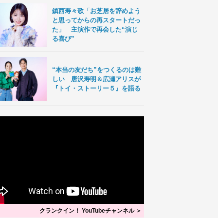
鎮西寿々歌「お芝居を辞めよう
と思ってからの再スタートだっ
た」 主演作で再会した“演じ
る喜び”
“本当の友だち”をつくるのは難
しい 唐沢寿明＆広瀬アリスが
『トイ・ストーリー５』を語る
クランクイン！ YouTubeチャンネル ＞