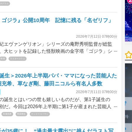
ープ卒業からもうすぐ8年が経とうとしているさや
タグラム
「山本彩 LIVE at武道館」が控えている彼女だが、
agramで公開する私服も「かわいい」「センス抜群」とファ
・ゴジラ』公開10周年 記憶に残る「名ゼリフ」
だ。今回はそんな32歳のさや姉の昨年から今年にかけ
女がInstagramで披露した私服投稿を中心に振り返る！
2026年7月12日 07時00分
エヴァンゲリオン」シリーズの庵野秀明監督が総監
、大ヒットを記録した怪獣映画の金字塔「ゴジラ」シ
29作目『シン・ゴジラ』が2016年7月に公開され、今
映画
ライターコラム
周年。今回は『シン・ゴジラ』劇中で飛び出した、思わ
したくなるような名ゼリフの数々をプレイバック！
誕生＞2026年上半期パパ・ママになった芸能人た
畑充希、草なぎ剛、藤田ニコルら有名人多数
2026年7月11日 07時00分
誕生とはいつの世も嬉しいものだが、第1子誕生の
別だ。今回は2026年上半期に第1子が産まれた芸能人
介していく。
高畑充希
岡田将生
ケンドーコバヤシ
が35歳に！ “過去最大露出”に挑んだラスト写