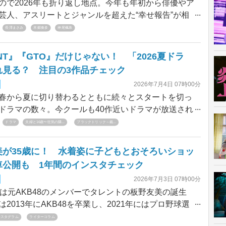
で2026年も折り返し地点。今年も年初から俳優やア
仕事』記念すべきパート1を彩ったキャストたちの現
芸人、アスリートとジャンルを超えた“幸せ報告”が相
まとめる。
さに結婚ラッシュだった。ここでは2026年上半期に飛
長澤まさみ
本郷奏多
神尾楓珠
芸能人・有名人の結婚発表を、月ごとに振り返ってい
ANT』『GTO』だけじゃない！ 「2026夏ドラ
れ見る？ 注目の3作品チェック
2026年7月4日 07時00分
から夏に切り替わるとともに続々とスタートを切っ
ドラマの数々。今クールも40作近いドラマが放送され
。多くの注目を集めるのが、大ヒット間違いなしの日
ドラマ
夫婦と16歳〜狂気の隣...
ブラックトリック～裁...
VIVANT』（TBS系）続編や、28年ぶりに連ドラとし
る反町隆史主演の『GTO』（フジテレビ系）だが、注
美が35歳に！ 水着姿に子どもとおそろいショッ
だけじゃない！ 本稿では、約40作品の夏ドラマの中
車公開も 1年間のインスタチェック
ランクイン！が独自に選定した期待の3作品を紹介し
2026年7月3日 07時00分
は元AKB48のメンバーでタレントの板野友美の誕生
は2013年にAKB48を卒業し、2021年にはプロ野球選
奎二と結婚。同年10月、第1子となる女児の出産を発
ンスタグラム
ライターコラム