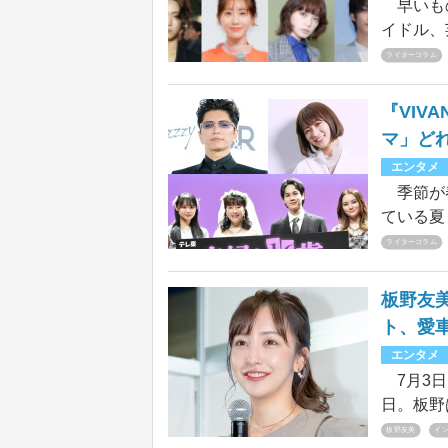
早いもの
ースのお
イドル、
在までを
次ぎ、ま
ライターコラム
び出した
く！
『VIV
マ」ど
エンタメ
季節が春
ている夏
る予定だ
ライターコラム
曜劇場『
て復活す
板野友
目は2作
ト、愛
から、ク
エンタメ
たい。
7月3日
日。板野
手の高橋
板野友美
イ