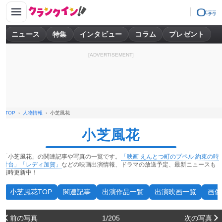
ニュース
特集
インタビュー
コラム
プレゼント
[ADVERTISEMENT]
TOP
人物情報
小芝風花
小芝風花
「小芝風花」の関連記事や写真の一覧です。
「映画 えんとつ町のプペル 約束の時
計台」
「レディ加賀」
などの映画出演情報、ドラマの放送予定、最新ニュースも
随時更新中！
小芝風花TOP
関連記事
出演作品一覧
出演映画一覧
画像
前の写真
1/205
次の写真