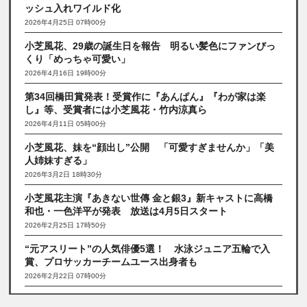
ッシュ入れワイルド化
2026年4月25日 07時00分
小芝風花、29歳の誕生日を報告 明るい髪色にファンびっ
くり「めっちゃ可愛い」
2026年4月16日 19時00分
第34回橋田賞発表！受賞作に『あんぱん』『わが家は楽
し』等、受賞者には小芝風花・竹内涼真ら
2026年4月11日 05時00分
小芝風花、妹を“顔出し”公開 「可愛すぎませんか」「美
人姉妹すぎる」
2026年3月2日 18時30分
小芝風花主演『あきない世傳 金と銀3』新キャストに高橋
和也・一色洋平が発表 放送は4月5日スタート
2026年2月25日 17時50分
“元アスリート”の人気俳優5選！ 水泳ジュニア五輪で入
賞、プロサッカーチームユース出身者も
2026年2月22日 07時00分