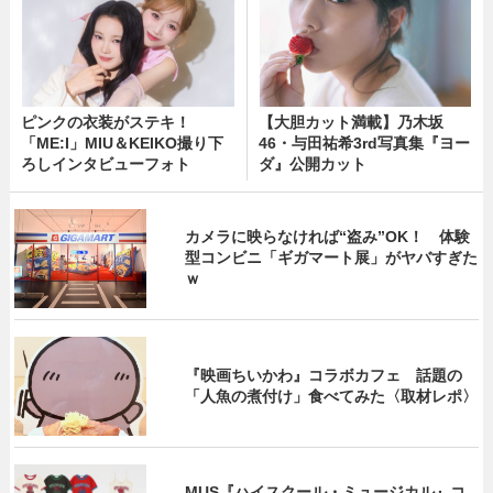
ピンクの衣装がステキ！
【大胆カット満載】乃木坂
「ME:I」MIU＆KEIKO撮り下
46・与田祐希3rd写真集『ヨー
ろしインタビューフォト
ダ』公開カット
カメラに映らなければ“盗み”OK！ 体験
型コンビニ「ギガマート展」がヤバすぎた
ｗ
『映画ちいかわ』コラボカフェ 話題の
「人魚の煮付け」食べてみた〈取材レポ〉
MUS『ハイスクール・ミュージカル』コ