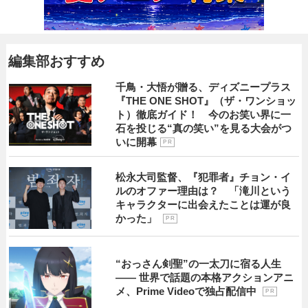
編集部おすすめ
千鳥・大悟が贈る、ディズニープラス
『THE ONE SHOT』（ザ・ワンショッ
ト）徹底ガイド！ 今のお笑い界に一
石を投じる“真の笑い”を見る大会がつ
いに開幕
P R
松永大司監督、『犯罪者』チョン・イ
ルのオファー理由は？ 「滝川という
キャラクターに出会えたことは運が良
かった」
P R
“おっさん剣聖”の一太刀に宿る人生
―― 世界で話題の本格アクションアニ
メ、Prime Videoで独占配信中
P R