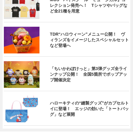
レクション発売へ！ Tシャツやバッグな
ど全21種を用意
TDR“ハロウィーン”メニュー公開！ ヴ
ィランズをイメージしたスペシャルセット
など登場へ
「ちいかわぽけっと」第3弾グッズ全ライ
ンナップ公開！ 全国5箇所でポップアッ
プ開催決定
ハローキティの“縫製グッズ”がカプセルト
イに登場！ エッジの効いた「トートバッ
グ」など展開