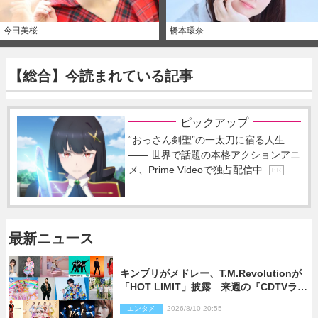
今田美桜
橋本環奈
【総合】今読まれている記事
ピックアップ
“おっさん剣聖”の一太刀に宿る人生
―― 世界で話題の本格アクションアニ
メ、Prime Videoで独占配信中
P R
最新ニュース
キンプリがメドレー、T.M.Revolutionが
「HOT LIMIT」披露 来週の『CDTVライ
ブ！ライブ！』
エンタメ
2026/8/10 20:55