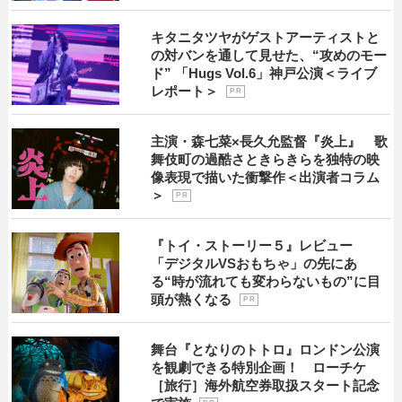
キタニタツヤがゲストアーティストと
の対バンを通して見せた、“攻めのモー
ド” 「Hugs Vol.6」神戸公演＜ライブ
レポート＞
P R
主演・森七菜×長久允監督『炎上』 歌
舞伎町の過酷さときらきらを独特の映
像表現で描いた衝撃作＜出演者コラム
＞
P R
『トイ・ストーリー５』レビュー
「デジタルVSおもちゃ」の先にあ
る“時が流れても変わらないもの”に目
頭が熱くなる
P R
舞台『となりのトトロ』ロンドン公演
を観劇できる特別企画！ ローチケ
［旅行］海外航空券取扱スタート記念