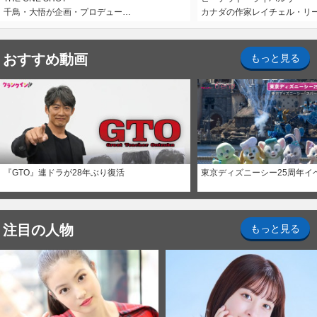
千鳥・大悟が企画・プロデュー…
カナダの作家レイチェル・リ
おすすめ動画
もっと見る
『GTO』連ドラが28年ぶり復活
東京ディズニーシー25周年イ
注目の人物
もっと見る