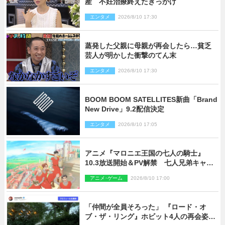
産 不妊治療終えたきっかけ
エンタメ
2026/8/10 17:30
蒸発した父親に母親が再会したら…貧乏
芸人が明かした衝撃のてん末
エンタメ
2026/8/10 17:30
BOOM BOOM SATELLITES新曲「Brand
New Drive」9.2配信決定
エンタメ
2026/8/10 17:05
アニメ『マロニエ王国の七人の騎士』
10.3放送開始＆PV解禁 七人兄弟キャス
トに高梨謙吾、川島零士ら
アニメ･ゲーム
2026/8/10 17:00
「仲間が全員そろった」 『ロード・オ
ブ・ザ・リング』ホビット4人の再会姿に