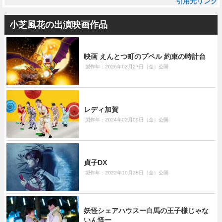
引用元リンク
小芝風花の出演映画作品
映画 えんとつ町のプペル 約束の時計台
製作年：2026年03月27日（金）公開
レディ加賀
製作年：2024年02月09日（金）公開
貞子DX
製作年：2022年10月28日（金）公開
妖怪シェアハウスー白馬の王子様じゃな
いん怪ー