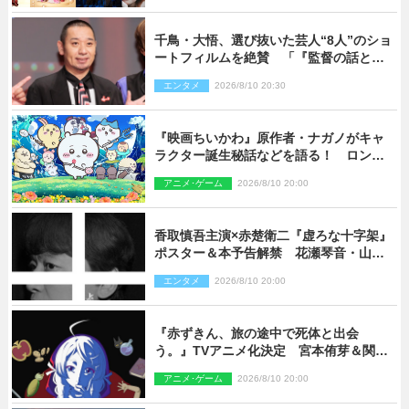
千鳥・大悟、選び抜いた芸人“8人”のショ
ートフィルムを絶賛 「『監督の話とか
来るんじゃない？』みたいな人間もいま
エンタメ
2026/8/10 20:30
した」
『映画ちいかわ』原作者・ナガノがキャ
ラクター誕生秘話などを語る！ ロング
インタビュー＆新規カット解禁
アニメ･ゲーム
2026/8/10 20:00
香取慎吾主演×赤楚衛二『虚ろな十字架』
ポスター＆本予告解禁 花瀬琴音・山中
崇らオールキャスト発表
エンタメ
2026/8/10 20:00
『赤ずきん、旅の途中で死体と出会
う。』TVアニメ化決定 宮本侑芽＆関根
明良出演＆ティザーPV公開
アニメ･ゲーム
2026/8/10 20:00