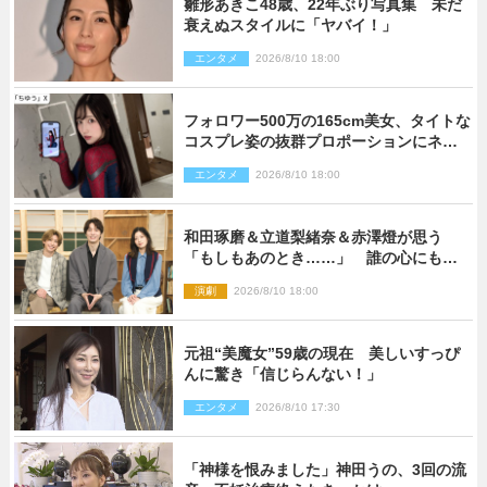
雛形あきこ48歳、22年ぶり写真集 未だ
衰えぬスタイルに「ヤバイ！」
エンタメ
2026/8/10 18:00
フォロワー500万の165cm美女、タイトな
コスプレ姿の抜群プロポーションにネッ
ト衝撃
エンタメ
2026/8/10 18:00
和田琢磨＆立道梨緒奈＆赤澤燈が思う
「もしもあのとき……」 誰の心にもあ
るもの描く舞台『回転する夜』に込める
演劇
2026/8/10 18:00
思い
元祖“美魔女”59歳の現在 美しいすっぴ
んに驚き「信じらんない！」
エンタメ
2026/8/10 17:30
「神様を恨みました」神田うの、3回の流