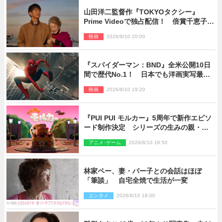
山田洋二監督作『TOKYOタクシー』
Prime Videoで独占配信！ 倍賞千恵子×
木村拓哉で贈る珠玉のヒューマンドラマ
映画
2026/8/10 20:00
『スパイダーマン：BND』全米公開10日
間で歴代No.1！ 日本でも洋画実写最速
で興収30億円突破
映画
2026/8/10 19:20
『PUI PUI モルカー』5周年で新作エピソ
ード制作決定 シリーズの生みの親・見
里朝希監督が復帰
アニメ･ゲーム
2026/8/10 18:50
林家ペー、妻・パー子との会話はほぼ
「筆談」 自宅全焼で生活が一変
エンタメ
2026/8/10 18:00