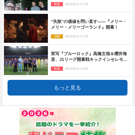
ファン感激
映画
2026/8/10 17:00
“失敗”の価値を問い直す――『メリー・
メリー・メリーゴーランド』開幕！
演劇
2026/8/10 17:00
実写『ブルーロック』高橋文哉＆櫻井海
音、J1リーグ開幕戦キックインセレモニ
ーに登場＆喜びの声到着
映画
2026/8/10 16:50
もっと見る