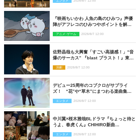
エンタメ
2026/8/7 12:00
『映画ちいかわ 人魚の島のひみつ』声優
陣がアフレコのひみつやポイントを解
説！ 新カットも到着
アニメ･ゲーム
2026/8/7 12:00
佐野晶哉も大興奮「すごい高揚感！」“音
爆のサーカス” 『blast ブラスト！』東京
公演が開幕！
演劇
2026/8/7 12:00
デビュー25周年のコブクロがサプライ
ズ！ “花”や“草木”にまつわる楽曲集め
た新コンセプトアルバムを“花の日”に配
エンタメ
2026/8/7 12:00
信リリース
中川翼×桜木雅哉BLドラマ『ちょっと待と
うよ、春虎くん』CHIHIRO新曲
「Honeyy」がED主題歌に決定！
エンタメ
2026/8/7 12:00