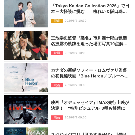
「Tokyo Kaidan Collection 2026」で日
本三大怪談に挑む――檀れい＆阪口珠美
が語る「牡丹灯籠」の新たな魅力
演劇
2026/8/7 10:30
三池崇史監督『襲名』市川團十郎白猿襲
名披露の軌跡を追った場面写真10点解
禁！
映画
2026/8/7 10:00
カナダの新鋭ソフィー・ロムヴァリ監督
の初長編映画『Blue Heron／ブルーヘロ
ン』10.23公開
映画
2026/8/7 10:00
映画『オデュッセイア』IMAX先行上映が
決定！ “特別ビジュアル”3種も解禁に
映画
2026/8/7 09:00
スタジオジブリ『耳をすませば』『借り