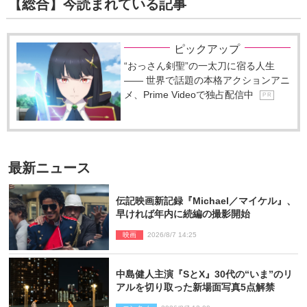
【総合】今読まれている記事
ピックアップ
“おっさん剣聖”の一太刀に宿る人生
―― 世界で話題の本格アクションアニ
メ、Prime Videoで独占配信中
P R
最新ニュース
伝記映画新記録『Michael／マイケル』、
早ければ年内に続編の撮影開始
映画
2026/8/7 14:25
中島健人主演『SとX』30代の“いま”のリ
アルを切り取った新場面写真5点解禁