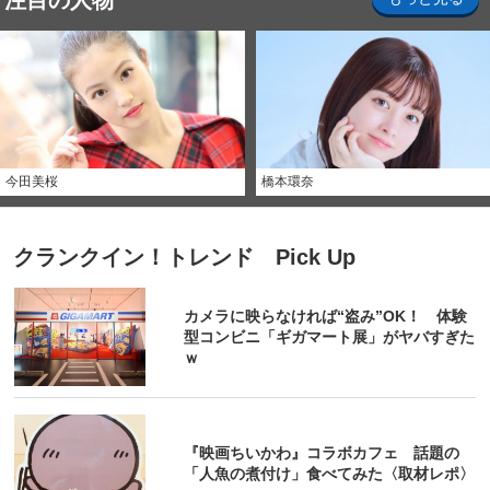
注目の人物
今田美桜
橋本環奈
クランクイン！トレンド Pick Up
カメラに映らなければ“盗み”OK！ 体験
型コンビニ「ギガマート展」がヤバすぎた
ｗ
『映画ちいかわ』コラボカフェ 話題の
「人魚の煮付け」食べてみた〈取材レポ〉