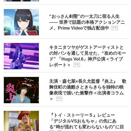
“おっさん剣聖”の一太刀に宿る人生
―― 世界で話題の本格アクションアニ
メ、Prime Videoで独占配信中
P R
キタニタツヤがゲストアーティストと
の対バンを通して見せた、“攻めのモー
ド” 「Hugs Vol.6」神戸公演＜ライブ
レポート＞
P R
主演・森七菜×長久允監督『炎上』 歌
舞伎町の過酷さときらきらを独特の映
像表現で描いた衝撃作＜出演者コラム
＞
P R
『トイ・ストーリー５』レビュー
「デジタルVSおもちゃ」の先にあ
る“時が流れても変わらないもの”に目