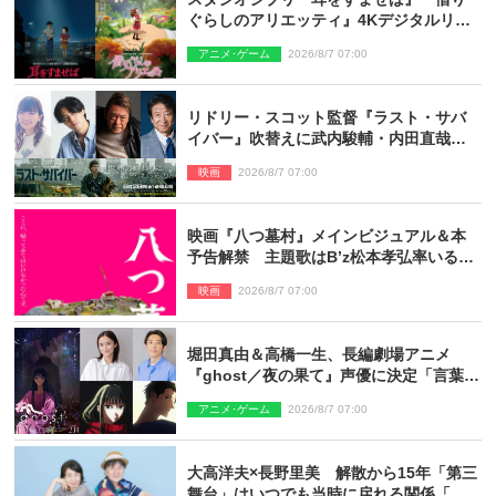
ぐらしのアリエッティ』4Kデジタルリマ
スターでIMAX上映決定！
アニメ･ゲーム
2026/8/7 07:00
リドリー・スコット監督『ラスト・サバ
イバー』吹替えに武内駿輔・内田直哉・
種崎敦美・井上和彦ら豪華声優陣が集
映画
2026/8/7 07:00
結！
映画『八つ墓村』メインビジュアル＆本
予告解禁 主題歌はB’z松本孝弘率いる
TMG「DOOM」に決定
映画
2026/8/7 07:00
堀田真由＆高橋一生、長編劇場アニメ
『ghost／夜の果て』声優に決定「言葉に
はできない沢山の感情を思い出しまし
アニメ･ゲーム
2026/8/7 07:00
た」
大高洋夫×長野里美 解散から15年「第三
舞台」はいつでも当時に戻れる関係「や