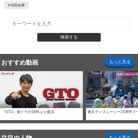
#
与田祐希
検索する
おすすめ動画
もっと見る
『GTO』連ドラが28年ぶり復活
東京ディズニーシー25周年イ
もっと見る