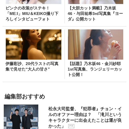
ピンクの衣装がステキ！
【大胆カット満載】乃木坂
「ME:I」MIU＆KEIKO撮り下
46・与田祐希3rd写真集『ヨー
ろしインタビューフォト
ダ』公開カット
伊藤彩沙、20代ラストの写真
【話題】乃木坂46・金川紗耶
集で見せた“大人の甘さ”
1st写真集、ランジェリーカッ
ト公開！
編集部おすすめ
松永大司監督、『犯罪者』チョン・イ
ルのオファー理由は？ 「滝川という
キャラクターに出会えたことは運が良
かった」
P R