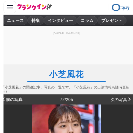
ニュース
特集
インタビュー
コラム
プレゼント
[ADVERTISEMENT]
小芝風花
「小芝風花」の関連記事、写真の一覧です。「小芝風花」の出演情報も随時更新
中！
前の写真
72/205
次の写真