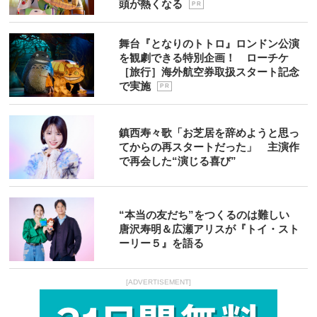
頭が熱くなる
P R
舞台『となりのトトロ』ロンドン公演
を観劇できる特別企画！ ローチケ
［旅行］海外航空券取扱スタート記念
で実施
P R
鎮西寿々歌「お芝居を辞めようと思っ
てからの再スタートだった」 主演作
で再会した“演じる喜び”
“本当の友だち”をつくるのは難しい
唐沢寿明＆広瀬アリスが『トイ・スト
ーリー５』を語る
[ADVERTISEMENT]