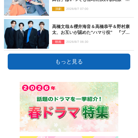
っぱり他の方たちとは違います」
演劇
2026/8/7 07:00
高橋文哉＆櫻井海音＆高橋恭平＆野村康
太、お互いが認めた“ハマり役” 『ブル
ーロック』で築いた最高のチームワーク
映画
2026/8/7 06:30
もっと見る