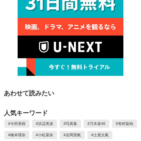
あわせて読みたい
人気キーワード
#
今田美桜
#
浜辺美波
#
写真集
#
乃木坂46
#
有村架純
#
橋本環奈
#
小松菜奈
#
吉岡里帆
#
土屋太鳳