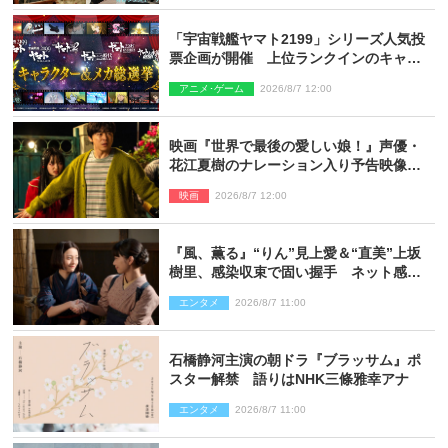
「宇宙戦艦ヤマト2199」シリーズ人気投
票企画が開催 上位ランクインのキャラ
クター＆メカは新規描き下ろしイラスト
アニメ･ゲーム
2026/8/7 12:00
を制作
映画『世界で最後の愛しい娘！』声優・
花江夏樹のナレーション入り予告映像解
禁「あふれ出る温かさに涙が止まらな
映画
2026/8/7 12:00
い！」
『風、薫る』“りん”見上愛＆“直美”上坂
樹里、感染収束で固い握手 ネット感動
「このバディは最強」「アツい」
エンタメ
2026/8/7 11:00
石橋静河主演の朝ドラ『ブラッサム』ポ
スター解禁 語りはNHK三條雅幸アナ
エンタメ
2026/8/7 11:00