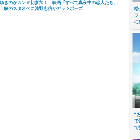
ゆきのがカンヌ初参加！ 映画『すべて真夜中の恋人たち』
上映のスタオベに浅野忠信がガッツポーズ
松
フ
に
“
で
で