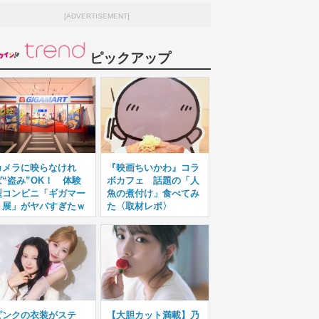
[ADVERTISEMENT]
ピックアップ
カメラに映らなけれ
『映画ちいかわ』コラ
ば“盗み”OK！ 体験
ボカフェ 話題の「人
型コンビニ「ギガマー
魚の煮付け」食べてみ
ト展」がヤバすぎたｗ
た〈取材レポ〉
ピンクの衣装がステ
【大胆カット満載】乃