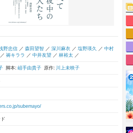
浅野忠信
／
森田望智
／
深川麻衣
／
塩野瑛久
／
中村
／
祷キララ
／
中井友望
／
林裕太
／
子
脚本:
岨手由貴子
原作:
川上未映子
年
ters.co.jp/subemayo/
ンド