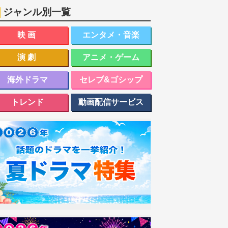
ジャンル別一覧
映画
エンタメ・音楽
演劇
アニメ・ゲーム
海外ドラマ
セレブ&ゴシップ
トレンド
動画配信サービス