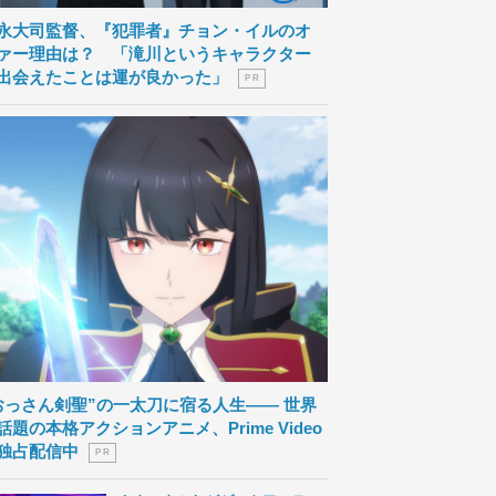
永大司監督、『犯罪者』チョン・イルのオ
ァー理由は？ 「滝川というキャラクター
出会えたことは運が良かった」
P R
おっさん剣聖”の一太刀に宿る人生―― 世界
話題の本格アクションアニメ、Prime Video
独占配信中
P R