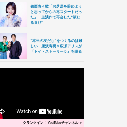
鎮西寿々歌「お芝居を辞めよう
と思ってからの再スタートだっ
た」 主演作で再会した“演じ
る喜び”
“本当の友だち”をつくるのは難
しい 唐沢寿明＆広瀬アリスが
『トイ・ストーリー５』を語る
クランクイン！ YouTubeチャンネル ＞