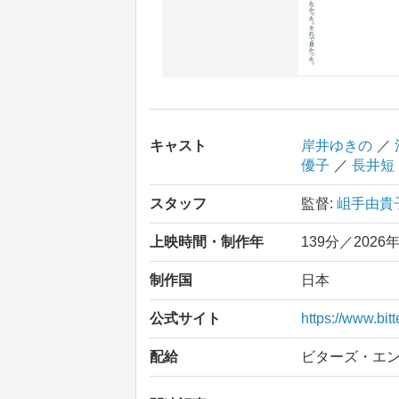
キャスト
岸井ゆきの
／
優子
／
長井短
スタッフ
監督:
岨手由貴
上映時間・制作年
139分／2026
制作国
日本
公式サイト
https://www.bit
配給
ビターズ・エ