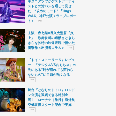
キタニタツヤがゲストアーティ
ストとの対バンを通して見せ
た、“攻めのモード” 「Hugs
Vol.6」神戸公演＜ライブレポー
ト＞
P R
主演・森七菜×長久允監督『炎
上』 歌舞伎町の過酷さときら
きらを独特の映像表現で描いた
衝撃作＜出演者コラム＞
P R
『トイ・ストーリー５』レビュ
ー 「デジタルVSおもちゃ」の
先にある“時が流れても変わら
ないもの”に目頭が熱くなる
P R
舞台『となりのトトロ』ロンド
ン公演を観劇できる特別企
画！ ローチケ［旅行］海外航
空券取扱スタート記念で実施
P R