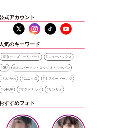
公式アカウント
人気のキーワード
#
東京ディズニーリゾート
#
スターバックス
#
GU
#
ユニバーサル・スタジオ・ジャパン
#
ちいかわ
#
ユニクロ
#
ミスタードーナツ
#
K-POP
#
マクドナルド
#
サンリオ
おすすめフォト