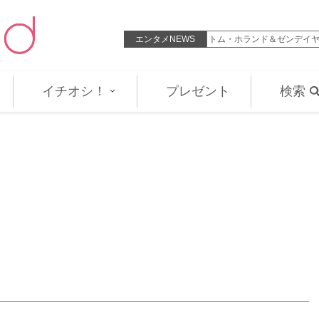
」 世界観強め謎動画にファン爆…
エンタメNEWS
トム・ホランド＆ゼンデイ
イチオシ！
プレゼント
検索