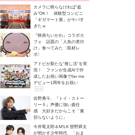
カメラに映らなければ“盗
み”OK！ 体験型コンビニ
「ギガマート展」がヤバす
ぎたｗ
『映画ちいかわ』コラボカ
フェ 話題の「人魚の煮付
け」食べてみた〈取材レ
ポ〉
アドビが新たな“推し活”を実
現！ ファンが生成AIで作
成したお祝い画像でfav me
デビュー1周年をお祝い
P R
佐野勇斗、『トイ・ストー
リー５』声優に強い責任
感 大好きだからこそ「裏
切らないように」
今井竜太郎＆M!LK 曽野舜太
が明かす少年時代 「おま