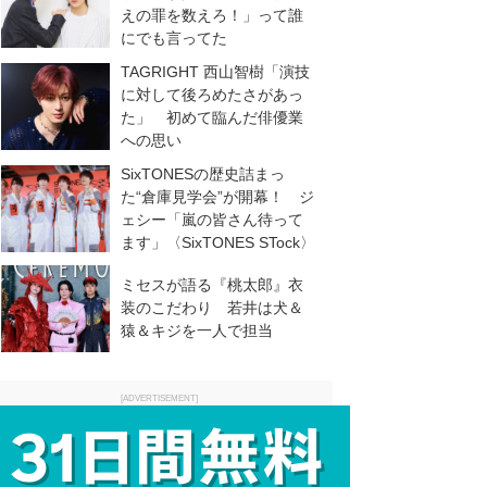
えの罪を数えろ！」って誰
にでも言ってた
TAGRIGHT 西山智樹「演技
に対して後ろめたさがあっ
た」 初めて臨んだ俳優業
への思い
SixTONESの歴史詰まっ
た“倉庫見学会”が開幕！ ジ
ェシー「嵐の皆さん待って
ます」〈SixTONES STock〉
ミセスが語る『桃太郎』衣
装のこだわり 若井は犬＆
猿＆キジを一人で担当
[ADVERTISEMENT]