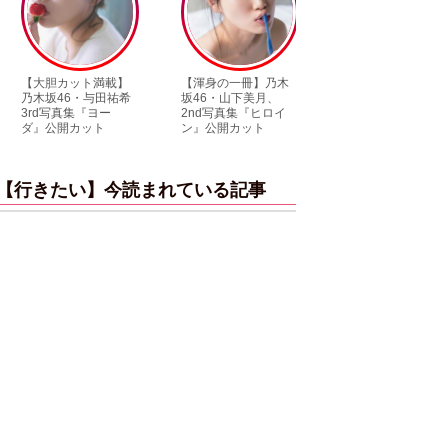
【大胆カット満載】
【渾身の一冊】乃木
【超貴重】デビュ
乃木坂46・与田祐希
坂46・山下美月、
前の初々しい姿が
3rd写真集『ヨー
2nd写真集『ヒロイ
られる「ILLIT」の
ダ』公開カット
ン』公開カット
ルカ独占公開
【行きたい】今読まれている記事