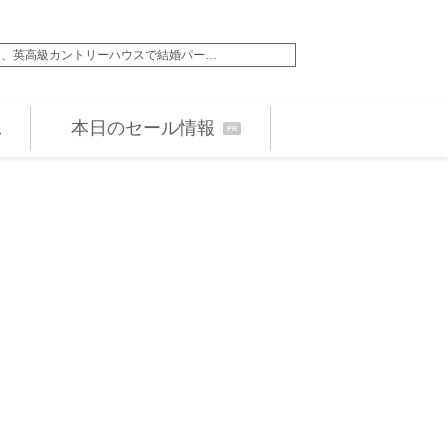
ヤ、英高級カントリーハウスで結婚パー…
早乙女太一『TOKYO 
本日のセール情報
PR